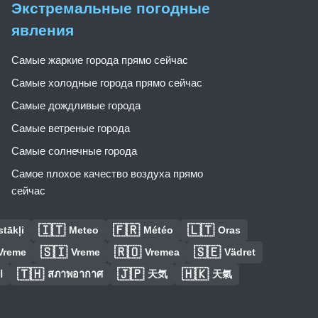
Экстремальные погодные
явления
Самые жаркие города прямо сейчас
Самые холодные города прямо сейчас
Самые дождливые города
Самые ветреные города
Самые солнечные города
Самое плохое качество воздуха прямо
сейчас
🇮🇹
🇫🇷
🇱🇹
tākļi
Meteo
Météo
Oras
🇸🇮
🇷🇴
🇸🇪
Vreme
Vreme
Vremea
Vädret
🇹🇭
🇯🇵
🇭🇰
ا
สภาพอากาศ
天気
天氣