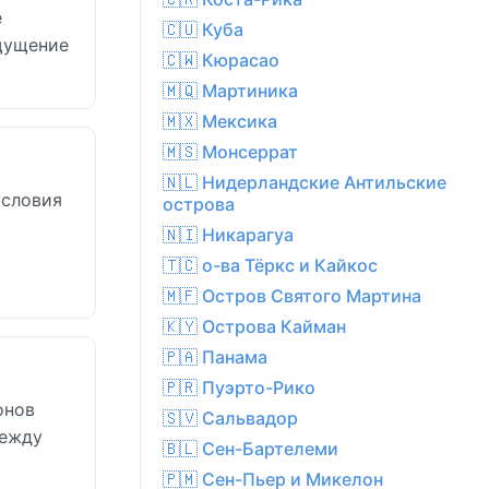
е
🇨🇺 Куба
ощущение
🇨🇼 Кюрасао
🇲🇶 Мартиника
🇲🇽 Мексика
🇲🇸 Монсеррат
🇳🇱 Нидерландские Антильские
условия
острова
🇳🇮 Никарагуа
🇹🇨 о-ва Тёркс и Кайкос
🇲🇫 Остров Святого Мартина
🇰🇾 Острова Кайман
🇵🇦 Панама
🇵🇷 Пуэрто-Рико
онов
🇸🇻 Сальвадор
между
🇧🇱 Сен-Бартелеми
🇵🇲 Сен-Пьер и Микелон