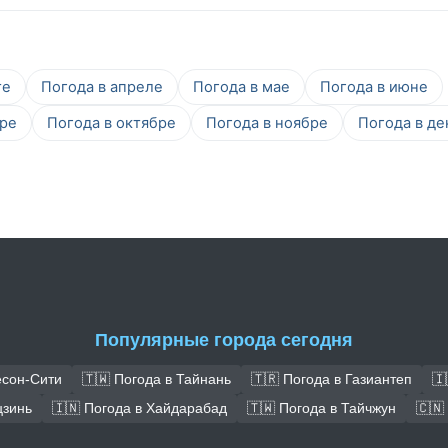
те
Погода в апреле
Погода в мае
Погода в июне
бре
Погода в октябре
Погода в ноябре
Погода в де
Популярные города сегодня
есон-Сити
🇹🇼 Погода в Тайнань
🇹🇷 Погода в Газиантеп
🇮
цзинь
🇮🇳 Погода в Хайдарабад
🇹🇼 Погода в Тайчжун
🇨🇳