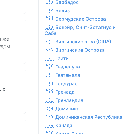
🇧🇧 Барбадос
🇧🇿 Белиз
🇧🇲 Бермудские Острова
🇧🇶 Бонэйр, Синт-Эстатиус и
Саба
я же
🇻🇮 Виргинские о-ва (США)
удом
🇻🇬 Виргинские Острова
🇭🇹 Гаити
🇬🇵 Гваделупа
🇬🇹 Гватемала
🇭🇳 Гондурас
рых
🇬🇩 Гренада
🇬🇱 Гренландия
🇩🇲 Доминика
🇩🇴 Доминиканская Республика
🇨🇦 Канада
🇨🇷 Коста-Рика