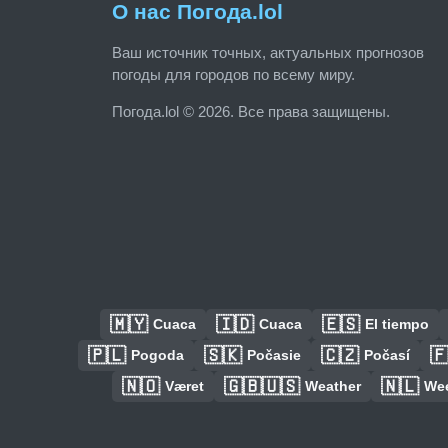
О нас Погода.lol
Ваш источник точных, актуальных прогнозов
погоды для городов по всему миру.
Погода.lol © 2026. Все права защищены.
🇲🇾
🇮🇩
🇪🇸
Cuaca
Cuaca
El tiempo
🇵🇱
🇸🇰
🇨🇿

Pogoda
Počasie
Počasí
🇳🇴
🇬🇧🇺🇸
🇳🇱
Været
Weather
We