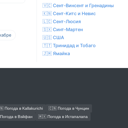
🇻🇨 Сент-Винсент и Гренадины
🇰🇳 Сент-Китс и Невис
🇱🇨 Сент-Люсия
🇸🇽 Синт-Мартен
кабре
🇺🇸 США
🇹🇹 Тринидад и Тобаго
🇯🇲 Ямайка
🇳 Погода в Kallakurichi
🇨🇳 Погода в Чунцин
 Погода в Вэйфан
🇲🇽 Погода в Истапалапа