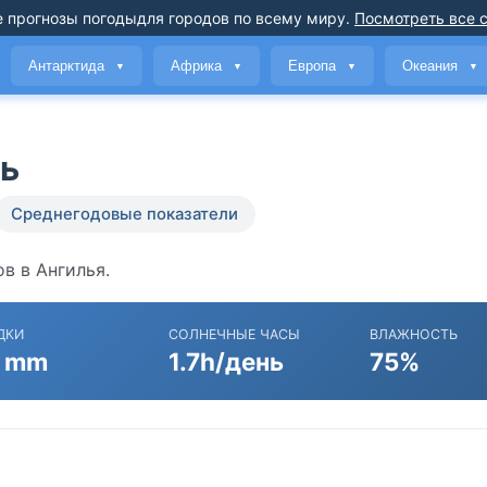
 прогнозы погоды
для городов по всему миру
.
Посмотреть все 
Антарктида
Африка
Европа
Океания
▼
▼
▼
▼
ль
Среднегодовые показатели
в в Ангилья.
ДКИ
СОЛНЕЧНЫЕ ЧАСЫ
ВЛАЖНОСТЬ
 mm
1.7h/день
75%