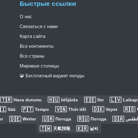
Быстрые ссылки
О нас
Связаться с нами
Карта сайта
Все континенты
Все страны
Мировые столицы
🧩 Бесплатный виджет погоды
🇹🇷
🇭🇺
🇪🇪
🇱🇻
Hava durumu
Időjárás
Ilm
Laikaps
🇮
🇵🇹
🇻🇳
🇩🇰
🇷🇸
Sää
Tempo
Thời tiết
Vejret
🇩🇪
🇺🇦
🇷🇺
🇸🇦
er
Wetter
Погода
Погода
الطق
🇹🇼
🇰🇷
天氣預報
날씨