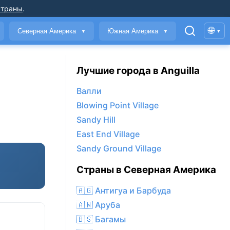
страны
.
🌐
Северная Америка
Южная Америка
▾
▼
▼
Лучшие города в Anguilla
Валли
Blowing Point Village
Sandy Hill
East End Village
Sandy Ground Village
Страны в Северная Америка
🇦🇬 Антигуа и Барбуда
🇦🇼 Аруба
🇧🇸 Багамы