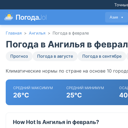
Точные
Погода.
lol
Азия
▼
Главная
>
Ангилья
>
Погода в феврале
Погода в Ангилья в февра
Прогноз
Погода в августе
Погода в сентябре
Климатические нормы по стране на основе 10 городо
СРЕДНИЙ МАКСИМУМ
СРЕДНИЙ МИНИМУМ
ОСА
26°C
25°C
40
How Hot Is Ангилья in февраль?