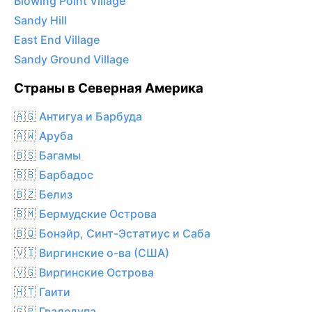
Blowing Point Village
Sandy Hill
East End Village
Sandy Ground Village
Страны в Северная Америка
🇦🇬 Антигуа и Барбуда
🇦🇼 Аруба
🇧🇸 Багамы
🇧🇧 Барбадос
🇧🇿 Белиз
🇧🇲 Бермудские Острова
🇧🇶 Бонэйр, Синт-Эстатиус и Саба
🇻🇮 Виргинские о-ва (США)
🇻🇬 Виргинские Острова
🇭🇹 Гаити
🇬🇵 Гваделупа