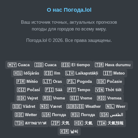
О нас Погода.lol
Ваш источник точных, актуальных прогнозов
погоды для городов по всему миру.
Погода.lol © 2026. Все права защищены.
🇲🇾
🇮🇩
🇪🇸
🇹🇷
Cuaca
Cuaca
El tiempo
Hava durumu
🇭🇺
🇪🇪
🇱🇻
🇮🇹
Időjárás
Ilm
Laikapstākļi
Meteo
🇫🇷
🇱🇹
🇵🇱
🇸🇰
Météo
Oras
Pogoda
Počasie
🇨🇿
🇫🇮
🇵🇹
🇻🇳
Počasí
Sää
Tempo
Thời tiết
🇩🇰
🇷🇸
🇸🇮
🇷🇴
Vejret
Vreme
Vreme
Vremea
🇸🇪
🇳🇴
🇬🇧🇺🇸
🇳🇱
Vädret
Været
Weather
Weer
🇩🇪
🇺🇦
🇷🇺
🇸🇦
Wetter
Погода
Погода
الطقس
🇹🇭
🇯🇵
🇭🇰
🇹🇼
สภาพอากาศ
天気
天氣
天氣預報
🇰🇷
날씨