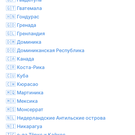
🇬🇹 Гватемала
🇭🇳 Гондурас
🇬🇩 Гренада
🇬🇱 Гренландия
🇩🇲 Доминика
🇩🇴 Доминиканская Республика
🇨🇦 Канада
🇨🇷 Коста-Рика
🇨🇺 Куба
🇨🇼 Кюрасао
🇲🇶 Мартиника
🇲🇽 Мексика
🇲🇸 Монсеррат
🇳🇱 Нидерландские Антильские острова
🇳🇮 Никарагуа
🇹🇨 о-ва Тёркс и Кайкос