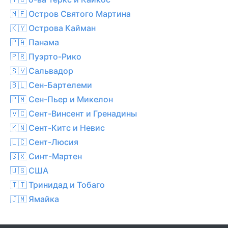
🇲🇫 Остров Святого Мартина
🇰🇾 Острова Кайман
🇵🇦 Панама
🇵🇷 Пуэрто-Рико
🇸🇻 Сальвадор
🇧🇱 Сен-Бартелеми
🇵🇲 Сен-Пьер и Микелон
🇻🇨 Сент-Винсент и Гренадины
🇰🇳 Сент-Китс и Невис
🇱🇨 Сент-Люсия
🇸🇽 Синт-Мартен
🇺🇸 США
🇹🇹 Тринидад и Тобаго
🇯🇲 Ямайка