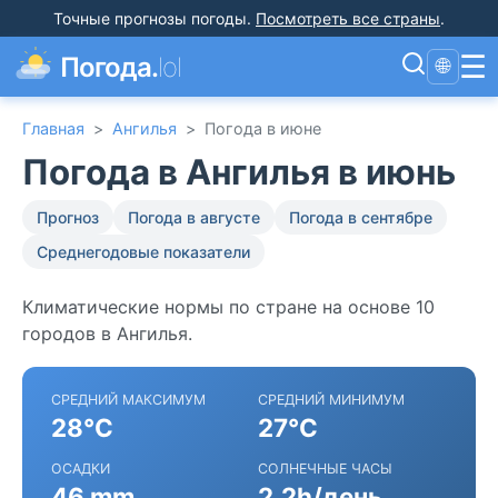
Точные прогнозы погоды
.
Посмотреть все страны
.
☰
Погода.
lol
🌐
Главная
>
Ангилья
>
Погода в июне
Погода в Ангилья в июнь
Прогноз
Погода в августе
Погода в сентябре
Среднегодовые показатели
Климатические нормы по стране на основе 10
городов в Ангилья.
СРЕДНИЙ МАКСИМУМ
СРЕДНИЙ МИНИМУМ
28°C
27°C
ОСАДКИ
СОЛНЕЧНЫЕ ЧАСЫ
46 mm
2.2h/день