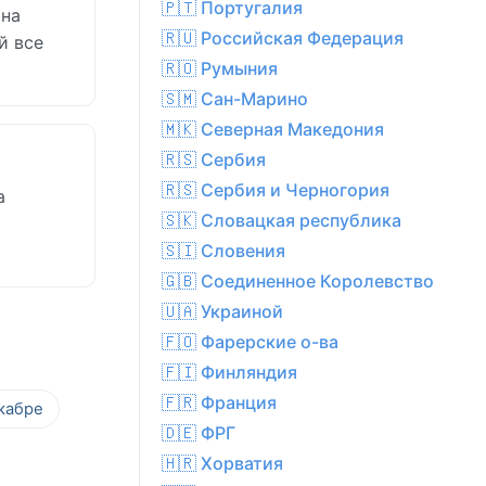
🇵🇹 Португалия
 на
🇷🇺 Российская Федерация
й все
🇷🇴 Румыния
🇸🇲 Сан-Марино
🇲🇰 Северная Македония
🇷🇸 Сербия
🇷🇸 Сербия и Черногория
а
🇸🇰 Словацкая республика
🇸🇮 Словения
🇬🇧 Соединенное Королевство
🇺🇦 Украиной
🇫🇴 Фарерские о-ва
🇫🇮 Финляндия
🇫🇷 Франция
кабре
🇩🇪 ФРГ
🇭🇷 Хорватия