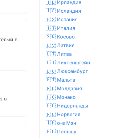
🇮🇪 Ирландия
🇮🇸 Исландия
🇪🇸 Испания
🇮🇹 Италия
🇽🇰 Косово
жёлый в
🇱🇻 Латвия
🇱🇹 Литва
🇱🇮 Лихтенштейн
🇱🇺 Люксембург
🇲🇹 Мальта
🇲🇩 Молдавия
🇲🇨 Монако
з в
🇳🇱 Нидерланды
🇳🇴 Норвегия
🇮🇲 о-в Мэн
🇵🇱 Польшу