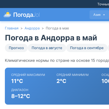
Точные
Погода.
lol
Азия
▼
Главная
>
Андорра
>
Погода в мае
Погода в Андорра в май
Прогноз
Погода в августе
Погода в сентябре
Климатические нормы по стране на основе 15 город
СРЕДНИЙ МАКСИМУМ
СРЕДНИЙ МИНИМУМ
ОСА
11°C
2°C
10
ДИАПАЗОН
8–12°C