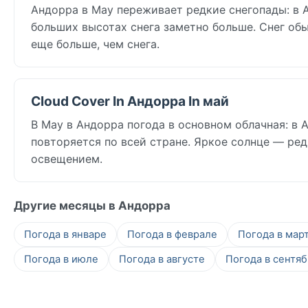
Андорра в May переживает редкие снегопады: в And
больших высотах снега заметно больше. Снег обы
еще больше, чем снега.
Cloud Cover In Андорра In май
В May в Андорра погода в основном облачная: в An
повторяется по всей стране. Яркое солнце — ре
освещением.
Другие месяцы в Андорра
Погода в январе
Погода в феврале
Погода в мар
Погода в июле
Погода в августе
Погода в сентя