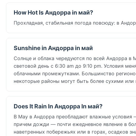
How Hot Is Андорра in май?
Прохладная, стабильная погода повсюду: в Андорра
Sunshine in Андорра in май
Солнце и облака чередуются по всей Андорра в May
световой день с 6:30 am до 9:10 pm. Условия ме
облачными промежутками. Большинство регионо
некоторые районы могут быть более сухими или 
Does It Rain In Андорра In май?
В May в Андорра преобладают влажные условия — в
причем дожди — почти ежедневное явление в бол
наветренных побережьях или в горах, осадков зн