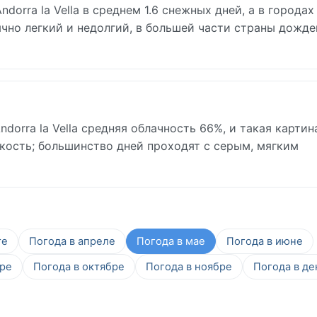
orra la Vella в среднем 1.6 снежных дней, а в городах
чно легкий и недолгий, в большей части страны дожде
dorra la Vella средняя облачность 66%, и такая картин
дкость; большинство дней проходят с серым, мягким
те
Погода в апреле
Погода в мае
Погода в июне
бре
Погода в октябре
Погода в ноябре
Погода в де