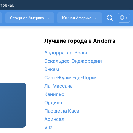
страны
.
🌐
Северная Америка
Южная Америка
▾
▼
▼
Лучшие города в Andorra
Андорра-ла-Велья
Эскальдес-Энджордани
Энкам
Сант-Жулия-де-Лория
Ла-Массана
Канильо
Ордино
Пас де ла Каса
Аринсал
Vila