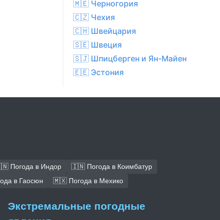
🇲🇪 Черногория
🇨🇿 Чехия
🇨🇭 Швейцария
🇸🇪 Швеция
🇸🇯 Шпицберген и Ян-Майен
🇪🇪 Эстония
🇳 Погода в Индор
🇮🇳 Погода в Коимбатур
года в Гаосюн
🇲🇽 Погода в Мехико
Экстремальные погодные