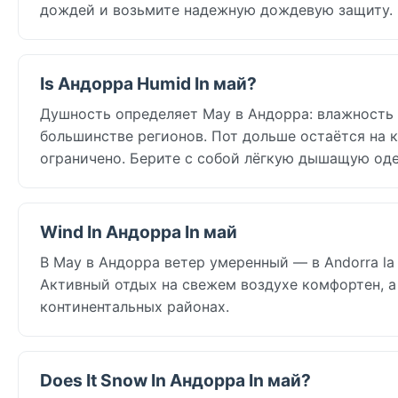
дождей и возьмите надежную дождевую защиту.
Is Андорра Humid In май?
Душность определяет May в Андорра: влажность в
большинстве регионов. Пот дольше остаётся на к
ограничено. Берите с собой лёгкую дышащую од
Wind In Андорра In май
В May в Андорра ветер умеренный — в Andorra la V
Активный отдых на свежем воздухе комфортен, а
континентальных районах.
Does It Snow In Андорра In май?