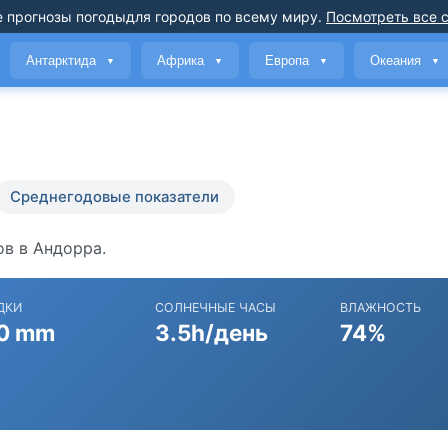
 прогнозы погоды
для городов по всему миру
.
Посмотреть все 
Антарктида
Африка
Европа
Океания
▼
▼
▼
▼
Среднегодовые показатели
ов в Андорра.
ДКИ
СОЛНЕЧНЫЕ ЧАСЫ
ВЛАЖНОСТЬ
0 mm
3.5h/день
74%