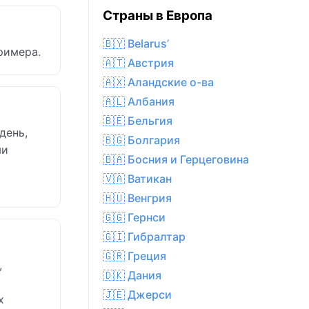
Страны в Европа
🇧🇾 Belarus’
примера.
🇦🇹 Австрия
🇦🇽 Аландские о-ва
🇦🇱 Албания
🇧🇪 Бельгия
день,
🇧🇬 Болгария
ми
🇧🇦 Босния и Герцеговина
🇻🇦 Ватикан
🇭🇺 Венгрия
🇬🇬 Гернси
🇬🇮 Гибралтар
🇬🇷 Греция
,
🇩🇰 Дания
🇯🇪 Джерси
х