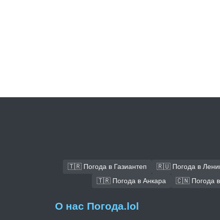
🇹🇷 Погода в Газиантеп
🇷🇺 Погода в Лени
🇹🇷 Погода в Анкара
🇨🇳 Погода 
О нас Погода.lol