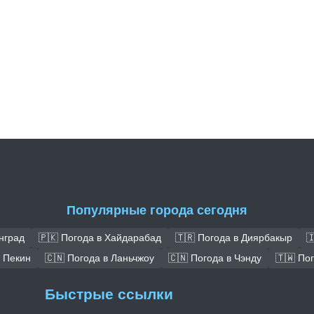
Популярные города сегодня
нград
🇵🇰 Погода в Хайдарабад
🇹🇷 Погода в Диярбакыр

в Пекин
🇨🇳 Погода в Ланьчжоу
🇨🇳 Погода в Чэнду
🇹🇼 По
Быстрые ссылки