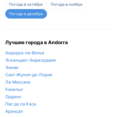
Погода в октябре
Погода в ноябре
Погода в декабре
Лучшие города в Andorra
Андорра-ла-Велья
Эскальдес-Энджордани
Энкам
Сант-Жулия-де-Лория
Ла-Массана
Канильо
Ордино
Пас де ла Каса
Аринсал