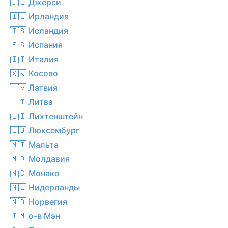
🇯🇪 Джерси
🇮🇪 Ирландия
🇮🇸 Исландия
🇪🇸 Испания
🇮🇹 Италия
🇽🇰 Косово
🇱🇻 Латвия
🇱🇹 Литва
🇱🇮 Лихтенштейн
🇱🇺 Люксембург
🇲🇹 Мальта
🇲🇩 Молдавия
🇲🇨 Монако
🇳🇱 Нидерланды
🇳🇴 Норвегия
🇮🇲 о-в Мэн