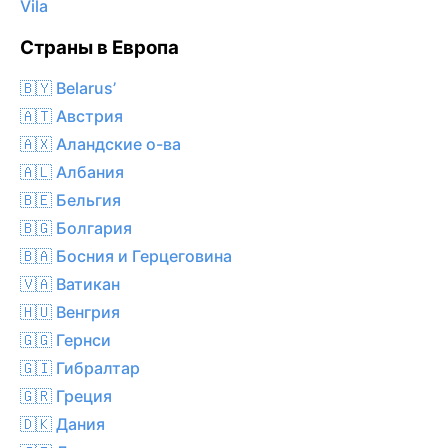
Vila
Страны в Европа
🇧🇾 Belarus’
🇦🇹 Австрия
🇦🇽 Аландские о-ва
🇦🇱 Албания
🇧🇪 Бельгия
🇧🇬 Болгария
🇧🇦 Босния и Герцеговина
🇻🇦 Ватикан
🇭🇺 Венгрия
🇬🇬 Гернси
🇬🇮 Гибралтар
🇬🇷 Греция
🇩🇰 Дания