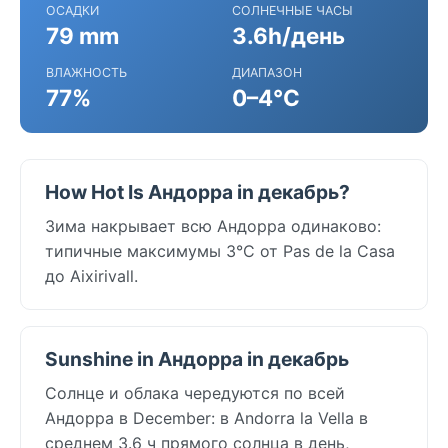
ОСАДКИ
СОЛНЕЧНЫЕ ЧАСЫ
79 mm
3.6h/день
ВЛАЖНОСТЬ
ДИАПАЗОН
77%
0–4°C
How Hot Is Андорра in декабрь?
Зима накрывает всю Андорра одинаково:
типичные максимумы 3°C от Pas de la Casa
до Aixirivall.
Sunshine in Андорра in декабрь
Солнце и облака чередуются по всей
Андорра в December: в Andorra la Vella в
среднем 3.6 ч прямого солнца в день,