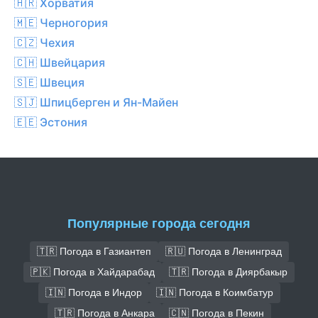
🇭🇷 Хорватия
🇲🇪 Черногория
🇨🇿 Чехия
🇨🇭 Швейцария
🇸🇪 Швеция
🇸🇯 Шпицберген и Ян-Майен
🇪🇪 Эстония
Популярные города сегодня
🇹🇷 Погода в Газиантеп
🇷🇺 Погода в Ленинград
🇵🇰 Погода в Хайдарабад
🇹🇷 Погода в Диярбакыр
🇮🇳 Погода в Индор
🇮🇳 Погода в Коимбатур
🇹🇷 Погода в Анкара
🇨🇳 Погода в Пекин