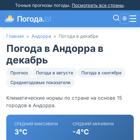
Точные прогнозы погоды
.
Посмотреть все страны
.
☰
Погода.
lol
🌐
Главная
>
Андорра
>
Погода в декабре
Погода в Андорра в
декабрь
Прогноз
Погода в августе
Погода в сентябре
Среднегодовые показатели
Климатические нормы по стране на основе 15
городов в Андорра.
СРЕДНИЙ МАКСИМУМ
СРЕДНИЙ МИНИМУМ
3°C
-4°C