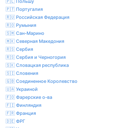
🇵🇱 Польшу
🇵🇹 Португалия
🇷🇺 Российская Федерация
🇷🇴 Румыния
🇸🇲 Сан-Марино
🇲🇰 Северная Македония
🇷🇸 Сербия
🇷🇸 Сербия и Черногория
🇸🇰 Словацкая республика
🇸🇮 Словения
🇬🇧 Соединенное Королевство
🇺🇦 Украиной
🇫🇴 Фарерские о-ва
🇫🇮 Финляндия
🇫🇷 Франция
🇩🇪 ФРГ