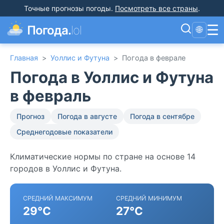
Точные прогнозы погоды
.
Посмотреть все страны
.
☰
Погода.
lol
🌐
Главная
>
Уоллис и Футуна
>
Погода в феврале
Погода в Уоллис и Футуна
в февраль
Прогноз
Погода в августе
Погода в сентябре
Среднегодовые показатели
Климатические нормы по стране на основе 14
городов в Уоллис и Футуна.
СРЕДНИЙ МАКСИМУМ
СРЕДНИЙ МИНИМУМ
29°C
27°C