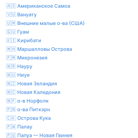
🇦🇸 Американское Самоа
🇻🇺 Вануату
🇺🇲 Внешние малые о-ва (США)
🇬🇺 Гуам
🇰🇮 Кирибати
🇲🇭 Маршалловы Острова
🇫🇲 Микронезия
🇳🇷 Науру
🇳🇺 Ниуе
🇳🇿 Новая Зеландия
🇳🇨 Новая Каледония
🇳🇫 о-в Норфолк
🇵🇳 о-ва Питкэрн
🇨🇰 Острова Кука
🇵🇼 Палау
🇵🇬 Папуа — Новая Гвинея