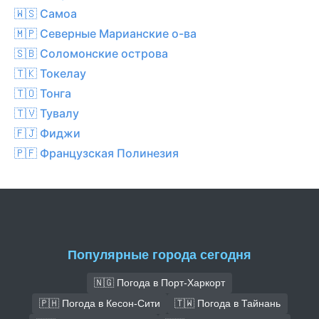
🇼🇸 Самоа
🇲🇵 Северные Марианские о-ва
🇸🇧 Соломонские острова
🇹🇰 Токелау
🇹🇴 Тонга
🇹🇻 Тувалу
🇫🇯 Фиджи
🇵🇫 Французская Полинезия
Популярные города сегодня
🇳🇬 Погода в Порт-Харкорт
🇵🇭 Погода в Кесон-Сити
🇹🇼 Погода в Тайнань