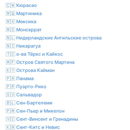
🇨🇼 Кюрасао
🇲🇶 Мартиника
🇲🇽 Мексика
🇲🇸 Монсеррат
🇳🇱 Нидерландские Антильские острова
🇳🇮 Никарагуа
🇹🇨 о-ва Тёркс и Кайкос
🇲🇫 Остров Святого Мартина
🇰🇾 Острова Кайман
🇵🇦 Панама
🇵🇷 Пуэрто-Рико
🇸🇻 Сальвадор
🇧🇱 Сен-Бартелеми
🇵🇲 Сен-Пьер и Микелон
🇻🇨 Сент-Винсент и Гренадины
🇰🇳 Сент-Китс и Невис