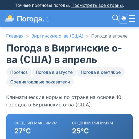
Точные прогнозы погоды
.
Посмотреть все страны
.
☰
Погода.
lol
🌐
Главная
>
Виргинские о-ва (США)
>
Погода в апреле
Погода в Виргинские о-
ва (США) в апрель
Прогноз
Погода в августе
Погода в сентябре
Среднегодовые показатели
Климатические нормы по стране на основе 10
городов в Виргинские о-ва (США).
СРЕДНИЙ МАКСИМУМ
СРЕДНИЙ МИНИМУМ
27°C
25°C