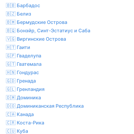
🇧🇧 Барбадос
🇧🇿 Белиз
🇧🇲 Бермудские Острова
🇧🇶 Бонэйр, Синт-Эстатиус и Саба
🇻🇬 Виргинские Острова
🇭🇹 Гаити
🇬🇵 Гваделупа
🇬🇹 Гватемала
🇭🇳 Гондурас
🇬🇩 Гренада
🇬🇱 Гренландия
🇩🇲 Доминика
🇩🇴 Доминиканская Республика
🇨🇦 Канада
🇨🇷 Коста-Рика
🇨🇺 Куба