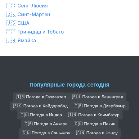
🇱🇨 Сент-Люсия
🇸🇽 Синт-Мартен
🇺🇸 США
🇹🇹 Тринидад и Тобаго
🇯🇲 Ямайка
Популярные города сегодня
🇹🇷 Погода в Газиантеп
🇷🇺 Погода в Ленинград
🇵🇰 Погода в Хайдарабад
🇹🇷 Погода в Диярбакыр
🇮🇳 Погода в Индор
🇮🇳 Погода в Коимбатур
🇹🇷 Погода в Анкара
🇨🇳 Погода в Пекин
🇨🇳 Погода в Ланьчжоу
🇨🇳 Погода в Чэнду