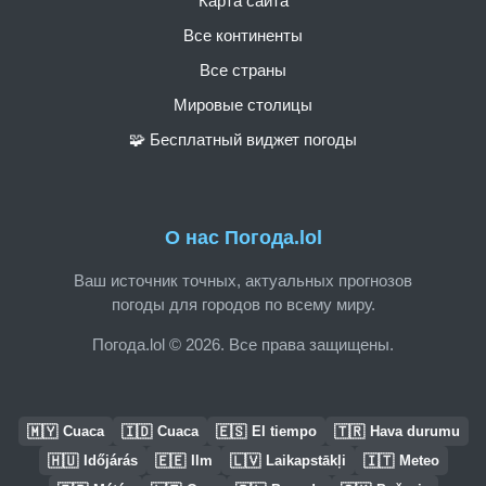
Карта сайта
Все континенты
Все страны
Мировые столицы
🧩 Бесплатный виджет погоды
О нас Погода.lol
Ваш источник точных, актуальных прогнозов
погоды для городов по всему миру.
Погода.lol © 2026. Все права защищены.
🇲🇾
🇮🇩
🇪🇸
🇹🇷
Cuaca
Cuaca
El tiempo
Hava durumu
🇭🇺
🇪🇪
🇱🇻
🇮🇹
Időjárás
Ilm
Laikapstākļi
Meteo