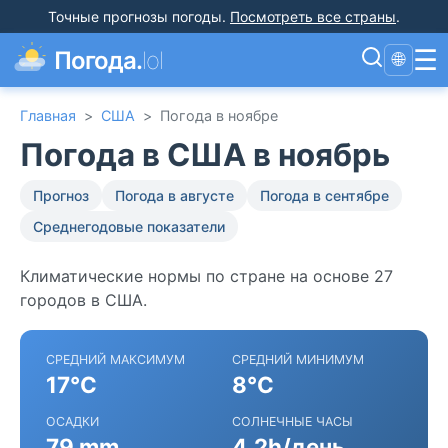
Точные прогнозы погоды
.
Посмотреть все страны
.
☰
Погода.
lol
🌐
Главная
>
США
>
Погода в ноябре
Погода в США в ноябрь
Прогноз
Погода в августе
Погода в сентябре
Среднегодовые показатели
Климатические нормы по стране на основе 27
городов в США.
СРЕДНИЙ МАКСИМУМ
СРЕДНИЙ МИНИМУМ
17°C
8°C
ОСАДКИ
СОЛНЕЧНЫЕ ЧАСЫ
79 mm
4.2h/день