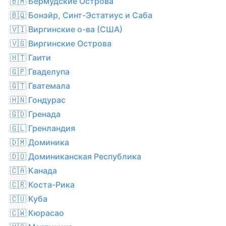
🇧🇲 Бермудские Острова
🇧🇶 Бонэйр, Синт-Эстатиус и Саба
🇻🇮 Виргинские о-ва (США)
🇻🇬 Виргинские Острова
🇭🇹 Гаити
🇬🇵 Гваделупа
🇬🇹 Гватемала
🇭🇳 Гондурас
🇬🇩 Гренада
🇬🇱 Гренландия
🇩🇲 Доминика
🇩🇴 Доминиканская Республика
🇨🇦 Канада
🇨🇷 Коста-Рика
🇨🇺 Куба
🇨🇼 Кюрасао