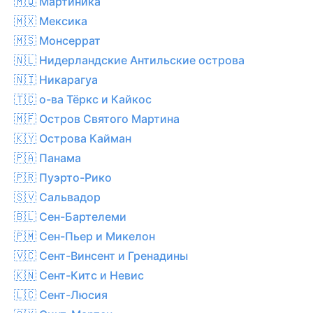
🇲🇶 Мартиника
🇲🇽 Мексика
🇲🇸 Монсеррат
🇳🇱 Нидерландские Антильские острова
🇳🇮 Никарагуа
🇹🇨 о-ва Тёркс и Кайкос
🇲🇫 Остров Святого Мартина
🇰🇾 Острова Кайман
🇵🇦 Панама
🇵🇷 Пуэрто-Рико
🇸🇻 Сальвадор
🇧🇱 Сен-Бартелеми
🇵🇲 Сен-Пьер и Микелон
🇻🇨 Сент-Винсент и Гренадины
🇰🇳 Сент-Китс и Невис
🇱🇨 Сент-Люсия