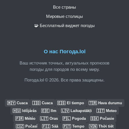
Все страны
Мировые столицы
🧩 Бесплатный виджет погоды
О нас Погода.lol
Ваш источник точных, актуальных прогнозов
погоды для городов по всему миру.
Погода.lol © 2026. Все права защищены.
🇲🇾
🇮🇩
🇪🇸
🇹🇷
Cuaca
Cuaca
El tiempo
Hava durumu
🇭🇺
🇪🇪
🇱🇻
🇮🇹
Időjárás
Ilm
Laikapstākļi
Meteo
🇫🇷
🇱🇹
🇵🇱
🇸🇰
Météo
Oras
Pogoda
Počasie
🇨🇿
🇫🇮
🇵🇹
🇻🇳
Počasí
Sää
Tempo
Thời tiết