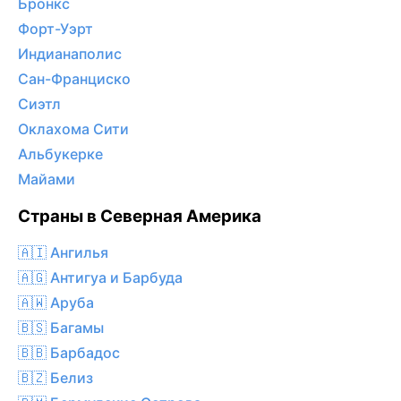
Бронкс
Форт-Уэрт
Индианаполис
Сан-Франциско
Сиэтл
Оклахома Сити
Альбукерке
Майами
Страны в Северная Америка
🇦🇮 Ангилья
🇦🇬 Антигуа и Барбуда
🇦🇼 Аруба
🇧🇸 Багамы
🇧🇧 Барбадос
🇧🇿 Белиз