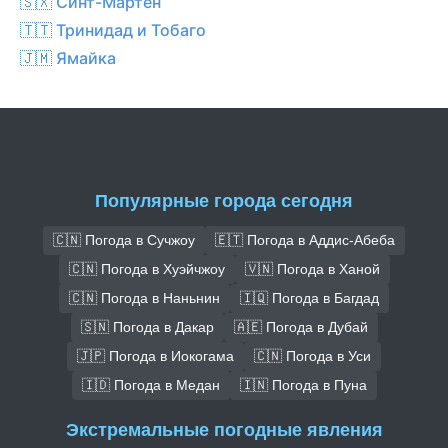
🇸🇽 Синт-Мартен
🇹🇹 Тринидад и Тобаго
🇯🇲 Ямайка
Популярные города сегодня
🇨🇳 Погода в Сучжоу
🇪🇹 Погода в Аддис-Абеба
🇨🇳 Погода в Хуэйчжоу
🇻🇳 Погода в Ханой
🇨🇳 Погода в Наньнин
🇮🇶 Погода в Багдад
🇸🇳 Погода в Дакар
🇦🇪 Погода в Дубай
🇯🇵 Погода в Иокогама
🇨🇳 Погода в Уси
🇮🇩 Погода в Медан
🇮🇳 Погода в Пуна
Экстремальные погодные явления