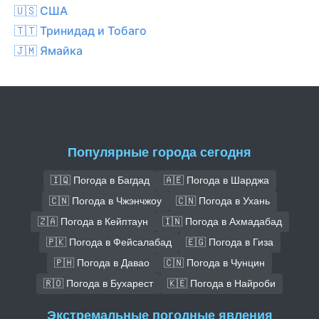
🇺🇸 США
🇹🇹 Тринидад и Тобаго
🇯🇲 Ямайка
Популярные города сегодня
🇮🇶 Погода в Багдад
🇦🇪 Погода в Шарджа
🇨🇳 Погода в Чжэнчжоу
🇨🇳 Погода в Ухань
🇿🇦 Погода в Кейптаун
🇮🇳 Погода в Ахмадабад
🇵🇰 Погода в Фейсалабад
🇪🇬 Погода в Гиза
🇵🇭 Погода в Давао
🇨🇳 Погода в Чунцин
🇷🇴 Погода в Бухарест
🇰🇪 Погода в Найроби
Экстремальные погодные явления