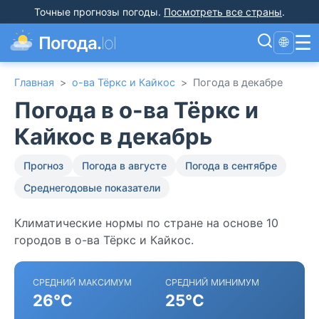
Точные прогнозы погоды
.
Посмотреть все страны
.
☰
Погода.
lol
🌐
Главная
>
о-ва Тёркс и Кайкос
>
Погода в декабре
Погода в о-ва Тёркс и
Кайкос в декабрь
Прогноз
Погода в августе
Погода в сентябре
Среднегодовые показатели
Климатические нормы по стране на основе 10
городов в о-ва Тёркс и Кайкос.
СРЕДНИЙ МАКСИМУМ
СРЕДНИЙ МИНИМУМ
26°C
25°C