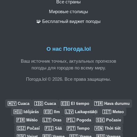
Все страны
Мировые столицы
🧩 Бесплатный виджет погоды
О нас Погода.lol
Ваш источник точных, актуальных прогнозов
погоды для городов по всему миру.
Погода.lol © 2026. Все права защищены.
🇲🇾
🇮🇩
🇪🇸
🇹🇷
Cuaca
Cuaca
El tiempo
Hava durumu
🇭🇺
🇪🇪
🇱🇻
🇮🇹
Időjárás
Ilm
Laikapstākļi
Meteo
🇫🇷
🇱🇹
🇵🇱
🇸🇰
Météo
Oras
Pogoda
Počasie
🇨🇿
🇫🇮
🇵🇹
🇻🇳
Počasí
Sää
Tempo
Thời tiết
🇩🇰
🇷🇸
🇸🇮
🇷🇴
Vejret
Vreme
Vreme
Vremea