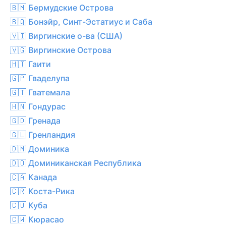
🇧🇲 Бермудские Острова
🇧🇶 Бонэйр, Синт-Эстатиус и Саба
🇻🇮 Виргинские о-ва (США)
🇻🇬 Виргинские Острова
🇭🇹 Гаити
🇬🇵 Гваделупа
🇬🇹 Гватемала
🇭🇳 Гондурас
🇬🇩 Гренада
🇬🇱 Гренландия
🇩🇲 Доминика
🇩🇴 Доминиканская Республика
🇨🇦 Канада
🇨🇷 Коста-Рика
🇨🇺 Куба
🇨🇼 Кюрасао