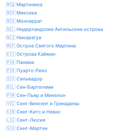
🇲🇶 Мартиника
🇲🇽 Мексика
🇲🇸 Монсеррат
🇳🇱 Нидерландские Антильские острова
🇳🇮 Никарагуа
🇲🇫 Остров Святого Мартина
🇰🇾 Острова Кайман
🇵🇦 Панама
🇵🇷 Пуэрто-Рико
🇸🇻 Сальвадор
🇧🇱 Сен-Бартелеми
🇵🇲 Сен-Пьер и Микелон
🇻🇨 Сент-Винсент и Гренадины
🇰🇳 Сент-Китс и Невис
🇱🇨 Сент-Люсия
🇸🇽 Синт-Мартен