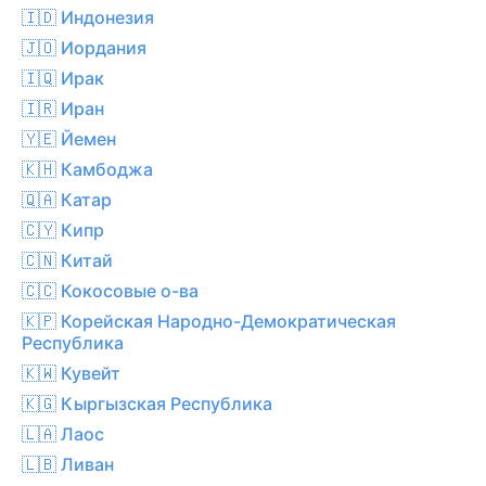
🇮🇩 Индонезия
🇯🇴 Иордания
🇮🇶 Ирак
🇮🇷 Иран
🇾🇪 Йемен
🇰🇭 Камбоджа
🇶🇦 Катар
🇨🇾 Кипр
🇨🇳 Китай
🇨🇨 Кокосовые о-ва
🇰🇵 Корейская Народно-Демократическая
Республика
🇰🇼 Кувейт
🇰🇬 Кыргызская Республика
🇱🇦 Лаос
🇱🇧 Ливан