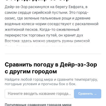
Дейр-эз-Зор раскинулся на берегу Евфрата, в
самом сердце сирийской пустыни. Это город-
оазис, где зеленые пальмовые рощи и древние
водяные колеса-нории соседствуют с раскаленной
желтизной песков. Когда-то оживленный
перекресток торговых путей, он хранит дух
Востока: здесь можно увидеть руины римской
Доры-Европоса, ощутить тяжелую красоту
пустынных пейзажей и услышать шепот ветра
среди глинобитных домов. Жизнь города
Сравнить погоду в Дейр-эз-Зор
неразрывно связана с рекой, дающей прохладу и
влагу среди бескрайних аридных просторов.
с другим городом
Согласно классификации Кёппена, климат здесь —
Найдите любой город мира и сравните температуру,
жаркая пустыня (BWh). Лето в Дейр-эз-Зоре
погодные условия и прогнозы бок о бок.
изнурительно долгое: с мая по октябрь столбик
Сравнить →
термометра регулярно поднимается выше +40°C,
дневной зной сменяется душными ночами (не
Популярные сравнения городов мира:
ниже +25°C). Осадки практически отсутствуют —