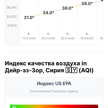
38.0°
36.0°
36.0°C
34.0°
32.0°C
31.0°
27.0°C
↑
↑
↑
↑
15.0 km/h
20.0 km/h
20.0 km/h
19.0 km/h
18.0 
Индекс качества воздуха in
Дейр-эз-Зор, Сирия 🇸🇾 (AQI)
Индекс US EPA
Environmental Protection Agency
1