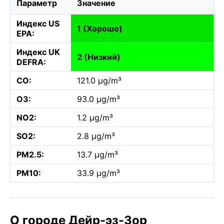
Параметр
Значение
Индекс US
1 (Хорошо)
EPA:
Индекс UK
2 (Низкий)
DEFRA:
CO:
121.0 µg/m³
O3:
93.0 µg/m³
NO2:
1.2 µg/m³
SO2:
2.8 µg/m³
PM2.5:
13.7 µg/m³
PM10:
33.9 µg/m³
О городе Дейр-эз-Зор