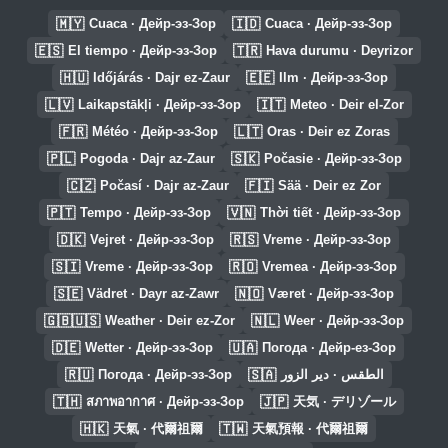
🇲🇾
🇮🇩
Cuaca · Дейр-эз-Зор
Cuaca · Дейр-эз-Зор
🇪🇸
🇹🇷
El tiempo · Дейр-эз-Зор
Hava durumu · Deyrizor
🇭🇺
🇪🇪
Időjárás · Dajr ez-Zaur
Ilm · Дейр-эз-Зор
🇱🇻
🇮🇹
Laikapstākļi · Дейр-эз-Зор
Meteo · Deir el-Zor
🇫🇷
🇱🇹
Météo · Дейр-эз-Зор
Oras · Deir ez Zoras
🇵🇱
🇸🇰
Pogoda · Dajr az-Zaur
Počasie · Дейр-эз-Зор
🇨🇿
🇫🇮
Počasí · Dajr az-Zaur
Sää · Deir ez Zor
🇵🇹
🇻🇳
Tempo · Дейр-эз-Зор
Thời tiết · Дейр-эз-Зор
🇩🇰
🇷🇸
Vejret · Дейр-эз-Зор
Vreme · Дейр-эз-Зор
🇸🇮
🇷🇴
Vreme · Дейр-эз-Зор
Vremea · Дейр-эз-Зор
🇸🇪
🇳🇴
Vädret · Dayr az-Zawr
Været · Дейр-эз-Зор
🇬🇧🇺🇸
🇳🇱
Weather · Deir ez-Zor
Weer · Дейр-эз-Зор
🇩🇪
🇺🇦
Wetter · Дейр-эз-Зор
Погода · Дейр-ез-Зор
🇷🇺
🇸🇦
Погода · Дейр-эз-Зор
الطقس · دير الزور
🇹🇭
🇯🇵
สภาพอากาศ · Дейр-эз-Зор
天気 · デリゾール
🇭🇰
🇹🇼
天氣 · 代爾祖爾
天氣預報 · 代爾祖爾