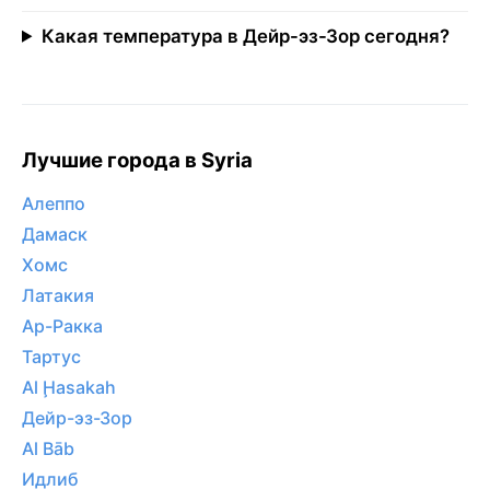
Какая температура в Дейр-эз-Зор сегодня?
Лучшие города в Syria
Алеппо
Дамаск
Хомс
Латакия
Ар-Ракка
Тартус
Al Ḩasakah
Дейр-эз-Зор
Al Bāb
Идлиб