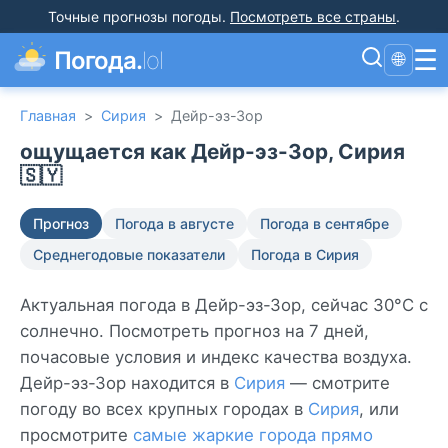
Точные прогнозы погоды
.
Посмотреть все страны
.
☰
Погода.
lol
🌐
Главная
>
Сирия
>
Дейр-эз-Зор
ощущается как Дейр-эз-Зор, Сирия
🇸🇾
Прогноз
Погода в августе
Погода в сентябре
Среднегодовые показатели
Погода в Сирия
Актуальная погода в Дейр-эз-Зор, сейчас 30°C с
солнечно. Посмотреть прогноз на 7 дней,
почасовые условия и индекс качества воздуха.
Дейр-эз-Зор находится в
Сирия
— смотрите
погоду во всех крупных городах в
Сирия
, или
просмотрите
самые жаркие города прямо