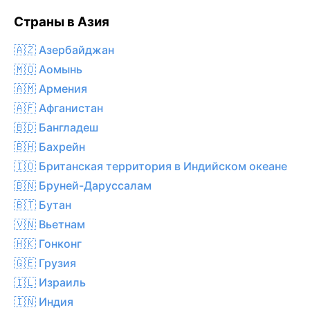
Страны в Азия
🇦🇿 Азербайджан
🇲🇴 Аомынь
🇦🇲 Армения
🇦🇫 Афганистан
🇧🇩 Бангладеш
🇧🇭 Бахрейн
🇮🇴 Британская территория в Индийском океане
🇧🇳 Бруней-Даруссалам
🇧🇹 Бутан
🇻🇳 Вьетнам
🇭🇰 Гонконг
🇬🇪 Грузия
🇮🇱 Израиль
🇮🇳 Индия