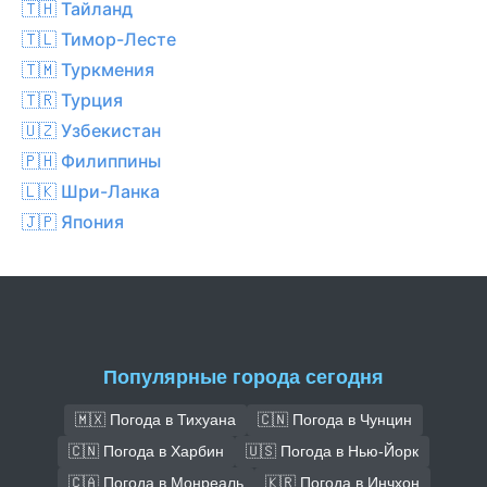
🇹🇭 Тайланд
🇹🇱 Тимор-Лесте
🇹🇲 Туркмения
🇹🇷 Турция
🇺🇿 Узбекистан
🇵🇭 Филиппины
🇱🇰 Шри-Ланка
🇯🇵 Япония
Популярные города сегодня
🇲🇽 Погода в Тихуана
🇨🇳 Погода в Чунцин
🇨🇳 Погода в Харбин
🇺🇸 Погода в Нью-Йорк
🇨🇦 Погода в Монреаль
🇰🇷 Погода в Инчхон