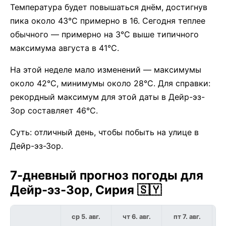
Температура будет повышаться днём, достигнув
пика около 43°C примерно в 16. Сегодня теплее
обычного — примерно на 3°C выше типичного
максимума августа в 41°C.
На этой неделе мало изменений — максимумы
около 42°C, минимумы около 28°C. Для справки:
рекордный максимум для этой даты в Дейр-эз-
Зор составляет 46°C.
Суть: отличный день, чтобы побыть на улице в
Дейр-эз-Зор.
7-дневный прогноз погоды для
Дейр-эз-Зор, Сирия 🇸🇾
ср 5. авг.
чт 6. авг.
пт 7. авг.
с