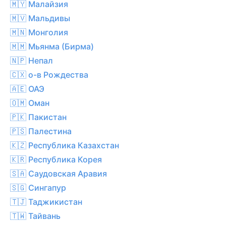
🇲🇾 Малайзия
🇲🇻 Мальдивы
🇲🇳 Монголия
🇲🇲 Мьянма (Бирма)
🇳🇵 Непал
🇨🇽 о-в Рождества
🇦🇪 ОАЭ
🇴🇲 Оман
🇵🇰 Пакистан
🇵🇸 Палестина
🇰🇿 Республика Казахстан
🇰🇷 Республика Корея
🇸🇦 Саудовская Аравия
🇸🇬 Сингапур
🇹🇯 Таджикистан
🇹🇼 Тайвань