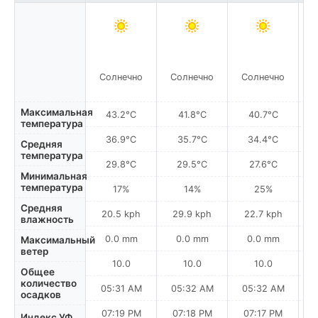
Солнечно
Солнечно
Солнечно
Пы
Максимальная
43.2°C
41.8°C
40.7°C
температура
36.9°C
35.7°C
34.4°C
Средняя
температура
29.8°C
29.5°C
27.6°C
Минимальная
температура
17%
14%
25%
Средняя
20.5 kph
29.9 kph
22.7 kph
влажность
0.0 mm
0.0 mm
0.0 mm
Максимальный
ветер
10.0
10.0
10.0
Общее
количество
05:31 AM
05:32 AM
05:32 AM
0
осадков
07:19 PM
07:18 PM
07:17 PM
Индекс УФ