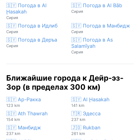
🇸🇾 Погода в Al
🇸🇾 Погода в Al Bāb
Ḩasakah
Сирия
Сирия
🇸🇾 Погода в Идлиб
🇸🇾 Погода в Манбидж
Сирия
Сирия
🇸🇾 Погода в Деръа
🇸🇾 Погода в As
Salamīyah
Сирия
Сирия
Ближайшие города к Дейр-эз-
Зор (в пределах 300 км)
🇸🇾 Ар-Ракка
🇸🇾 Al Ḩasakah
123 km
141 km
🇸🇾 Ath Thawrah
🇹🇷 Эдесса
154 km
237 km
🇸🇾 Манбидж
🇯🇴 Rukban
237 km
261 km