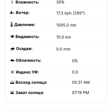
💧
Влажность:
30%
🌬️
Ветер:
17.3 kph (295°)
🌡️
Давление:
1005.0 mb
👁️
Видимость:
10.0 km
🌧️
Осадки:
0.0 mm
☁️
Облачность:
0%
☀️
Индекс УФ:
0.0
🌅
Восход солнца:
05:31 AM
🌇
Закат солнца:
07:19 PM