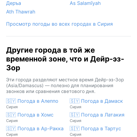
Деръа
As Salamīyah
Зимой иногда случаются туманы над Евфратом,
Ath Thawrah
придающие пейзажу мистическую дымку, а снег
— большая редкость.
Просмотр погоды во всех городах в Сирия
Другие города в той же
временной зоне, что и Дейр-эз-
Зор
Эти города разделяют местное время Дейр-эз-Зор
(Asia/Damascus) — полезно для планирования
звонков или сравнения светового дня.
🇸🇾 Погода в Алеппо
🇸🇾 Погода в Дамаск
Сирия
Сирия
🇸🇾 Погода в Хомс
🇸🇾 Погода в Латакия
Сирия
Сирия
🇸🇾 Погода в Ар-Ракка
🇸🇾 Погода в Тартус
Сирия
Сирия