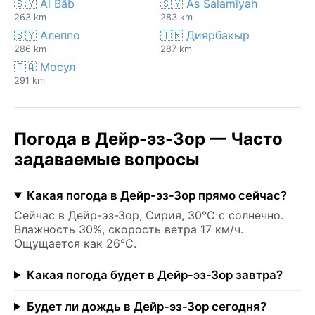
🇸🇾 Al Bāb
🇸🇾 As Salamīyah
263 km
283 km
🇸🇾 Алеппо
🇹🇷 Диярбакыр
286 km
287 km
🇮🇶 Мосул
291 km
Погода в Дейр-эз-Зор — Часто
задаваемые вопросы
Какая погода в Дейр-эз-Зор прямо сейчас?
Сейчас в Дейр-эз-Зор, Сирия, 30°C с солнечно.
Влажность 30%, скорость ветра 17 км/ч.
Ощущается как 26°C.
Какая погода будет в Дейр-эз-Зор завтра?
Будет ли дождь в Дейр-эз-Зор сегодня?