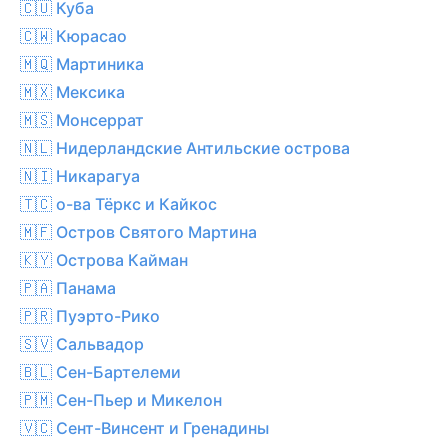
🇨🇺 Куба
🇨🇼 Кюрасао
🇲🇶 Мартиника
🇲🇽 Мексика
🇲🇸 Монсеррат
🇳🇱 Нидерландские Антильские острова
🇳🇮 Никарагуа
🇹🇨 о-ва Тёркс и Кайкос
🇲🇫 Остров Святого Мартина
🇰🇾 Острова Кайман
🇵🇦 Панама
🇵🇷 Пуэрто-Рико
🇸🇻 Сальвадор
🇧🇱 Сен-Бартелеми
🇵🇲 Сен-Пьер и Микелон
🇻🇨 Сент-Винсент и Гренадины