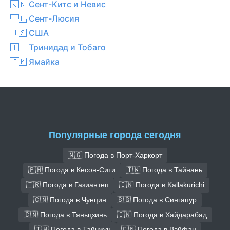
🇰🇳 Сент-Китс и Невис
🇱🇨 Сент-Люсия
🇺🇸 США
🇹🇹 Тринидад и Тобаго
🇯🇲 Ямайка
Популярные города сегодня
🇳🇬 Погода в Порт-Харкорт
🇵🇭 Погода в Кесон-Сити
🇹🇼 Погода в Тайнань
🇹🇷 Погода в Газиантеп
🇮🇳 Погода в Kallakurichi
🇨🇳 Погода в Чунцин
🇸🇬 Погода в Сингапур
🇨🇳 Погода в Тяньцзинь
🇮🇳 Погода в Хайдарабад
🇹🇼 Погода в Тайчжун
🇨🇳 Погода в Вэйфан