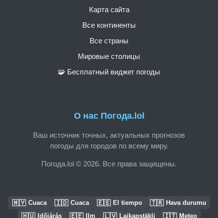
Карта сайта
Все континенты
Все страны
Мировые столицы
🧩 Бесплатный виджет погоды
О нас Погода.lol
Ваш источник точных, актуальных прогнозов
погоды для городов по всему миру.
Погода.lol © 2026. Все права защищены.
🇲🇾
🇮🇩
🇪🇸
🇹🇷
Cuaca
Cuaca
El tiempo
Hava durumu
🇭🇺
🇪🇪
🇱🇻
🇮🇹
Időjárás
Ilm
Laikapstākļi
Meteo