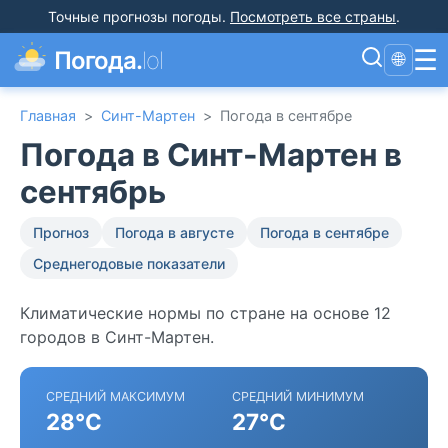
Точные прогнозы погоды
.
Посмотреть все страны
.
☰
Погода.
lol
🌐
Главная
>
Синт-Мартен
>
Погода в сентябре
Погода в Синт-Мартен в
сентябрь
Прогноз
Погода в августе
Погода в сентябре
Среднегодовые показатели
Климатические нормы по стране на основе 12
городов в Синт-Мартен.
СРЕДНИЙ МАКСИМУМ
СРЕДНИЙ МИНИМУМ
28°C
27°C