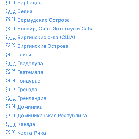
🇧🇧 Барбадос
🇧🇿 Белиз
🇧🇲 Бермудские Острова
🇧🇶 Бонэйр, Синт-Эстатиус и Саба
🇻🇮 Виргинские о-ва (США)
🇻🇬 Виргинские Острова
🇭🇹 Гаити
🇬🇵 Гваделупа
🇬🇹 Гватемала
🇭🇳 Гондурас
🇬🇩 Гренада
🇬🇱 Гренландия
🇩🇲 Доминика
🇩🇴 Доминиканская Республика
🇨🇦 Канада
🇨🇷 Коста-Рика