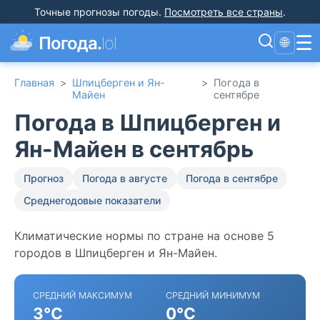
Точные прогнозы погоды
.
Посмотреть все страны
.
☰
Погода.
lol
🌐
Главная
>
Шпицберген и Ян-
>
Погода в
Майен
сентябре
Погода в Шпицберген и
Ян-Майен в сентябрь
Прогноз
Погода в августе
Погода в сентябре
Среднегодовые показатели
Климатические нормы по стране на основе 5
городов в Шпицберген и Ян-Майен.
СРЕДНИЙ МАКСИМУМ
СРЕДНИЙ МИНИМУМ
3°C
0°C