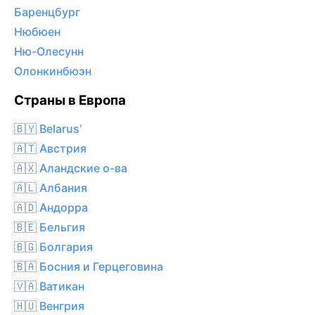
Баренцбург
Нюбюен
Ню-Олесунн
Олонкинбюэн
Страны в Европа
🇧🇾 Belarus’
🇦🇹 Австрия
🇦🇽 Аландские о-ва
🇦🇱 Албания
🇦🇩 Андорра
🇧🇪 Бельгия
🇧🇬 Болгария
🇧🇦 Босния и Герцеговина
🇻🇦 Ватикан
🇭🇺 Венгрия