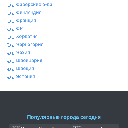
🇫🇴 Фарерские о-ва
🇫🇮 Финляндия
🇫🇷 Франция
🇩🇪 ФРГ
🇭🇷 Хорватия
🇲🇪 Черногория
🇨🇿 Чехия
🇨🇭 Швейцария
🇸🇪 Швеция
🇪🇪 Эстония
Популярные города сегодня