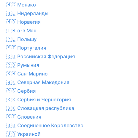
🇲🇨 Монако
🇳🇱 Нидерланды
🇳🇴 Норвегия
🇮🇲 о-в Мэн
🇵🇱 Польшу
🇵🇹 Португалия
🇷🇺 Российская Федерация
🇷🇴 Румыния
🇸🇲 Сан-Марино
🇲🇰 Северная Македония
🇷🇸 Сербия
🇷🇸 Сербия и Черногория
🇸🇰 Словацкая республика
🇸🇮 Словения
🇬🇧 Соединенное Королевство
🇺🇦 Украиной