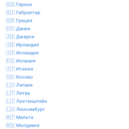
🇬🇬 Гернси
🇬🇮 Гибралтар
🇬🇷 Греция
🇩🇰 Дания
🇯🇪 Джерси
🇮🇪 Ирландия
🇮🇸 Исландия
🇪🇸 Испания
🇮🇹 Италия
🇽🇰 Косово
🇱🇻 Латвия
🇱🇹 Литва
🇱🇮 Лихтенштейн
🇱🇺 Люксембург
🇲🇹 Мальта
🇲🇩 Молдавия