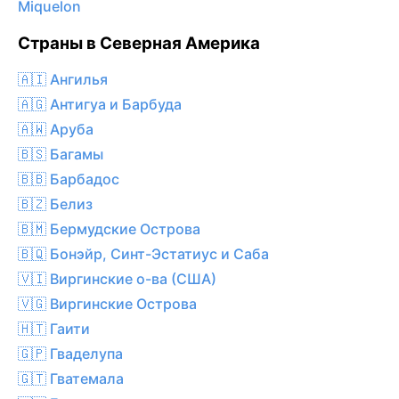
Miquelon
Страны в Северная Америка
🇦🇮 Ангилья
🇦🇬 Антигуа и Барбуда
🇦🇼 Аруба
🇧🇸 Багамы
🇧🇧 Барбадос
🇧🇿 Белиз
🇧🇲 Бермудские Острова
🇧🇶 Бонэйр, Синт-Эстатиус и Саба
🇻🇮 Виргинские о-ва (США)
🇻🇬 Виргинские Острова
🇭🇹 Гаити
🇬🇵 Гваделупа
🇬🇹 Гватемала