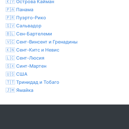
🇰🇾 Острова Кайман
🇵🇦 Панама
🇵🇷 Пуэрто-Рико
🇸🇻 Сальвадор
🇧🇱 Сен-Бартелеми
🇻🇨 Сент-Винсент и Гренадины
🇰🇳 Сент-Китс и Невис
🇱🇨 Сент-Люсия
🇸🇽 Синт-Мартен
🇺🇸 США
🇹🇹 Тринидад и Тобаго
🇯🇲 Ямайка