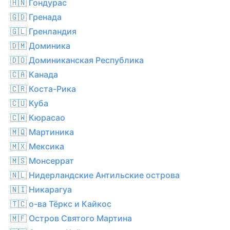
🇭🇳 Гондурас
🇬🇩 Гренада
🇬🇱 Гренландия
🇩🇲 Доминика
🇩🇴 Доминиканская Республика
🇨🇦 Канада
🇨🇷 Коста-Рика
🇨🇺 Куба
🇨🇼 Кюрасао
🇲🇶 Мартиника
🇲🇽 Мексика
🇲🇸 Монсеррат
🇳🇱 Нидерландские Антильские острова
🇳🇮 Никарагуа
🇹🇨 о-ва Тёркс и Кайкос
🇲🇫 Остров Святого Мартина