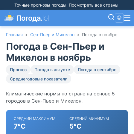
Точные прогнозы погоды
.
Посмотреть все страны
.
☰
Погода.
lol
🌐
Главная
>
Сен-Пьер и Микелон
>
Погода в ноябре
Погода в Сен-Пьер и
Микелон в ноябрь
Прогноз
Погода в августе
Погода в сентябре
Среднегодовые показатели
Климатические нормы по стране на основе 5
городов в Сен-Пьер и Микелон.
СРЕДНИЙ МАКСИМУМ
СРЕДНИЙ МИНИМУМ
7°C
5°C