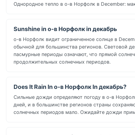
Однородное тепло в о-в Норфолк в December: ма
Sunshine in о-в Норфолк in декабрь
о-в Норфолк видит ограниченное солнце в December
обычной для большинства регионов. Световой ден
пасмурные периоды означают, что прямой солнеч
продолжительных солнечных периодов.
Does It Rain In о-в Норфолк In декабрь?
Сильные дожди определяют погоду в о-в Норфолк 
дней, и в большинстве регионов страны сохраня
солнечных периодов мало. Ожидайте дожди приме