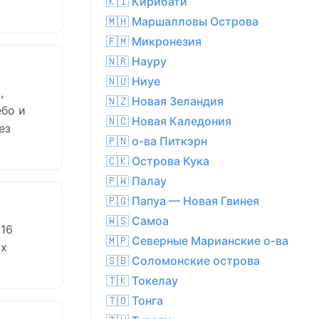
🇰🇮 Кирибати
🇲🇭 Маршалловы Острова
🇫🇲 Микронезия
🇳🇷 Науру
🇳🇺 Ниуе
,
🇳🇿 Новая Зеландия
ебо и
🇳🇨 Новая Каледония
ез
🇵🇳 о-ва Питкэрн
🇨🇰 Острова Кука
🇵🇼 Палау
🇵🇬 Папуа — Новая Гвинея
🇼🇸 Самоа
 16
🇲🇵 Северные Марианские о-ва
ых
🇸🇧 Соломонские острова
🇹🇰 Токелау
🇹🇴 Тонга