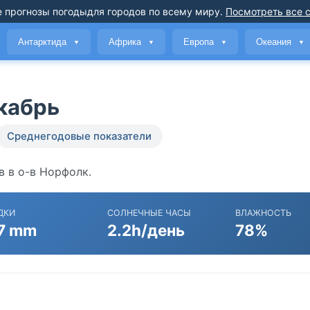
 прогнозы погоды
для городов по всему миру
.
Посмотреть все 
Антарктида
Африка
Европа
Океания
▼
▼
▼
▼
екабрь
Среднегодовые показатели
в в о-в Норфолк.
ДКИ
СОЛНЕЧНЫЕ ЧАСЫ
ВЛАЖНОСТЬ
7 mm
2.2h/день
78%