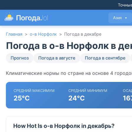
Точные
Погода.
lol
Азия
▼
Главная
>
о-в Норфолк
>
Погода в декабре
Погода в о-в Норфолк в д
Прогноз
Погода в августе
Погода в сентябре
Климатические нормы по стране на основе 4 городо
СРЕДНИЙ МАКСИМУМ
СРЕДНИЙ МИНИМУМ
ОСА
25°C
24°C
16
How Hot Is о-в Норфолк in декабрь?