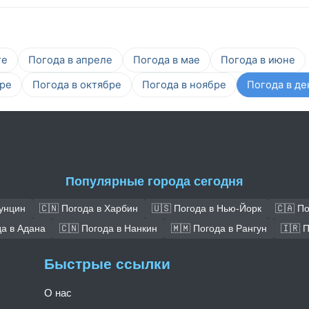
те
Погода в апреле
Погода в мае
Погода в июне
бре
Погода в октябре
Погода в ноябре
Погода в де
Популярные города сегодня
Чунцин
🇨🇳 Погода в Харбин
🇺🇸 Погода в Нью-Йорк
🇨🇦 П
да в Адана
🇨🇳 Погода в Нанкин
🇲🇲 Погода в Рангун
🇮🇷 
Быстрые ссылки
О нас