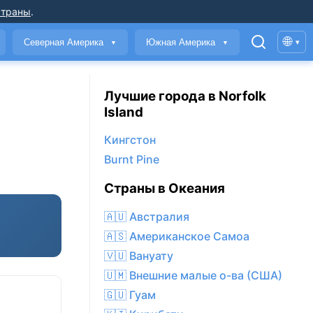
страны
.
🌐
Северная Америка
Южная Америка
▾
▼
▼
Лучшие города в Norfolk
Island
Кингстон
Burnt Pine
Страны в Океания
🇦🇺 Австралия
🇦🇸 Американское Самоа
🇻🇺 Вануату
🇺🇲 Внешние малые о-ва (США)
🇬🇺 Гуам