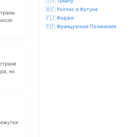
🇹🇻 Тувалу
🇼🇫 Уоллис и Футуна
страны
🇫🇯 Фиджи
носят
🇵🇫 Французская Полинезия
 стране
ра, но
межутки