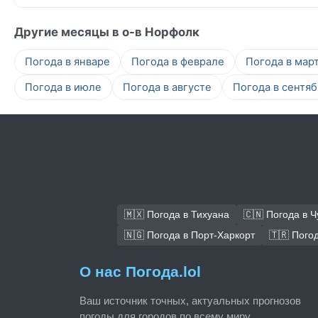
Другие месяцы в о-в Норфолк
Погода в январе
Погода в феврале
Погода в мар
Погода в июле
Погода в августе
Погода в сентя
🇲🇽 Погода в Тихуана
🇨🇳 Погода в 
🇳🇬 Погода в Порт-Харкорт
🇹🇷 Пого
О нас Погода.lol
Ваш источник точных, актуальных прогнозов
погоды для городов по всему миру.