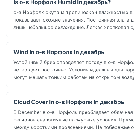
Is о-в Норфолк Humid In декабрь?
о-в Норфолк окутана тропической влажностью в D
показывает схожие значения. Постоянная влага 
лишь небольшое охлаждение. Легкая хлопковая о
Wind In о-в Норфолк In декабрь
Устойчивый бриз определяет погоду в о-в Норфолк
ветер дует постоянно. Условия идеальны для пару
могут мешать тонким работам на открытом возду
Cloud Cover In о-в Норфолк In декабрь
В December в о-в Норфолк преобладает облачная 
регионов аналогичные пасмурные условия. Прям
между короткими прояснениями. На побережье о