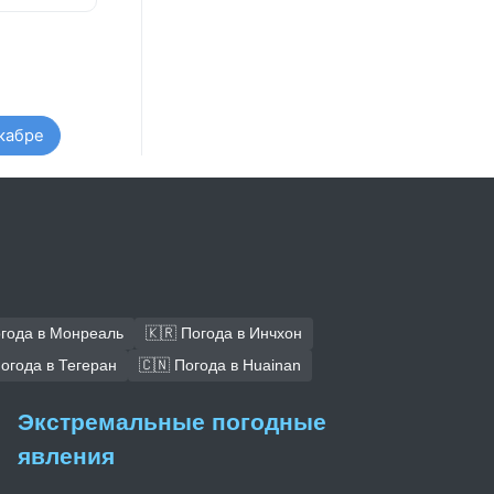
кабре
огода в Монреаль
🇰🇷 Погода в Инчхон
Погода в Тегеран
🇨🇳 Погода в Huainan
Экстремальные погодные
явления