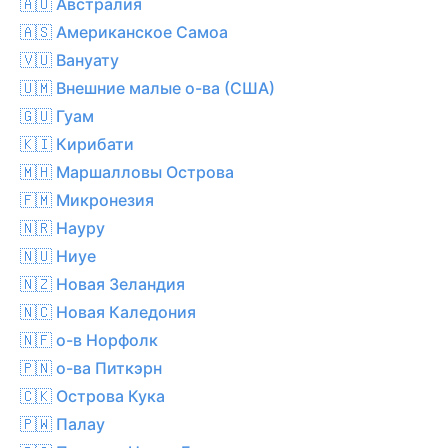
🇦🇺 Австралия
🇦🇸 Американское Самоа
🇻🇺 Вануату
🇺🇲 Внешние малые о-ва (США)
🇬🇺 Гуам
🇰🇮 Кирибати
🇲🇭 Маршалловы Острова
🇫🇲 Микронезия
🇳🇷 Науру
🇳🇺 Ниуе
🇳🇿 Новая Зеландия
🇳🇨 Новая Каледония
🇳🇫 о-в Норфолк
🇵🇳 о-ва Питкэрн
🇨🇰 Острова Кука
🇵🇼 Палау