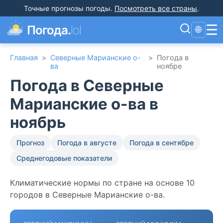
Точные прогнозы погоды
.
Посмотреть все страны
.
☰
Погода.
lol
🌐
Главная
>
Северные Марианские о-
>
Погода в
ва
ноябре
Погода в Северные
Марианские о-ва в
ноябрь
Прогноз
Погода в августе
Погода в сентябре
Среднегодовые показатели
Климатические нормы по стране на основе 10
городов в Северные Марианские о-ва.