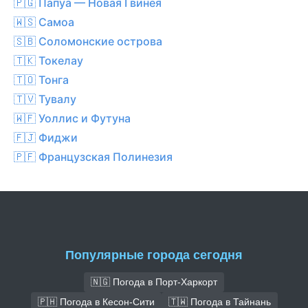
🇵🇬 Папуа — Новая Гвинея
🇼🇸 Самоа
🇸🇧 Соломонские острова
🇹🇰 Токелау
🇹🇴 Тонга
🇹🇻 Тувалу
🇼🇫 Уоллис и Футуна
🇫🇯 Фиджи
🇵🇫 Французская Полинезия
Популярные города сегодня
🇳🇬 Погода в Порт-Харкорт
🇵🇭 Погода в Кесон-Сити
🇹🇼 Погода в Тайнань