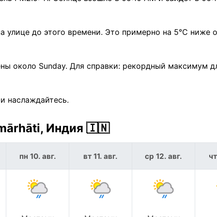
на улице до этого времени. Это примерно на 5°C ниже 
ены около Sunday. Для справки: рекордный максимум д
 и наслаждайтесь.
ārhāti, Индия 🇮🇳
пн 10. авг.
вт 11. авг.
ср 12. авг.
чт