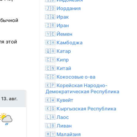
🇯🇴 Иордания
🇮🇶 Ирак
обычной
🇮🇷 Иран
🇾🇪 Йемен
ля этой
🇰🇭 Камбоджа
🇶🇦 Катар
🇨🇾 Кипр
🇨🇳 Китай
🇨🇨 Кокосовые о-ва
🇰🇵 Корейская Народно-
Демократическая Республика
 13. авг.
🇰🇼 Кувейт
🇰🇬 Кыргызская Республика
🇱🇦 Лаос
🇱🇧 Ливан
🇲🇾 Малайзия