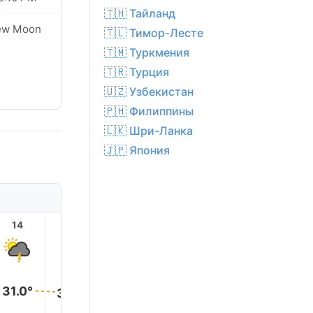
🇹🇭 Тайланд
ew Moon
🇹🇱 Тимор-Лесте
🇹🇲 Туркмения
🇹🇷 Турция
🇺🇿 Узбекистан
🇵🇭 Филиппины
🇱🇰 Шри-Ланка
🇯🇵 Япония
14
15
16
17
18
19
31.0°
30.0°
30.0°
30.0°