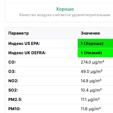
Хорошо
Качество воздуха считается удовлетворительным
Параметр
Значение
Индекс US EPA:
1 (Хорошо)
Индекс UK DEFRA:
1 (Низкий)
CO:
274.0 µg/m³
O3:
49.0 µg/m³
NO2:
14.9 µg/m³
SO2:
10.4 µg/m³
PM2.5:
11.1 µg/m³
PM10:
11.8 µg/m³