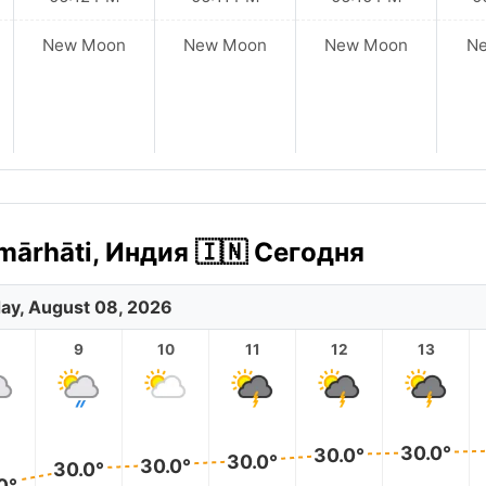
New Moon
New Moon
New Moon
N
ārhāti, Индия 🇮🇳 Сегодня
ay, August 08, 2026
9
10
11
12
13
30.0°
30.0°
30.0°
30.0°
30.0°
0°