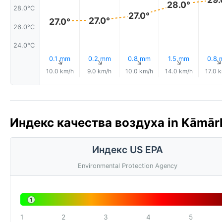
28.0°
28.0°C
27.0°
27.0°
27.0°
26.0°C
24.0°C
0.1 mm
0.2 mm
0.8 mm
1.5 mm
0.8
↑
↑
↑
↑
10.0 km/h
9.0 km/h
10.0 km/h
14.0 km/h
17.0 
Индекс качества воздуха in Kāmārh
Индекс US EPA
Environmental Protection Agency
1
1
2
3
4
5