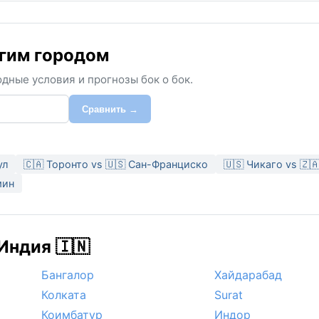
угим городом
дные условия и прогнозы бок о бок.
Сравнить →
ул
🇨🇦 Торонто vs 🇺🇸 Сан-Франциско
🇺🇸 Чикаго vs 🇿
мин
Индия 🇮🇳
Бангалор
Хайдарабад
Колката
Surat
Коимбатур
Индор