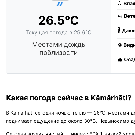
💧
Влаж
26.5°C
🌬️
Вете
🌡️
Давл
Текущая погода в 29.6°C
Местами дождь
👁️
Вид
поблизости
🌧️
Оса
Какая погода сейчас в Kāmārhāti?
В Kāmārhāti сегодня ночью тепло — 26°C, местами 
поднимает ощущение до около 30°C. Невыносимо ду
Сегодня воздух чистый — индекс EPA 1, низкий урове