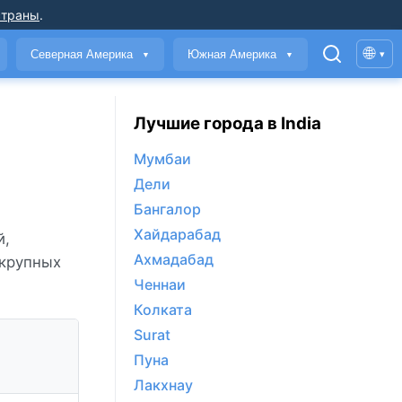
страны
.
🌐
Северная Америка
Южная Америка
▾
▼
▼
Лучшие города в India
Мумбаи
Дели
Бангалор
Хайдарабад
й,
Ахмадабад
 крупных
Ченнаи
Колката
Surat
Пуна
Лакхнау