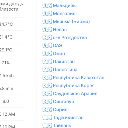
ами дождь
🇲🇻 Мальдивы
близости
🇲🇳 Монголия
🇲🇲 Мьянма (Бирма)
34.7°C
🇳🇵 Непал
31.4°C
🇨🇽 о-в Рождества
🇦🇪 ОАЭ
29.1°C
🇴🇲 Оман
🇵🇰 Пакистан
71%
🇵🇸 Палестина
1.5 kph
🇰🇿 Республика Казахстан
🇰🇷 Республика Корея
5.8 mm
🇸🇦 Саудовская Аравия
8.0
🇸🇬 Сингапур
🇸🇾 Сирия
5:12 AM
🇹🇯 Таджикистан
🇹🇼 Тайвань
6:10 PM