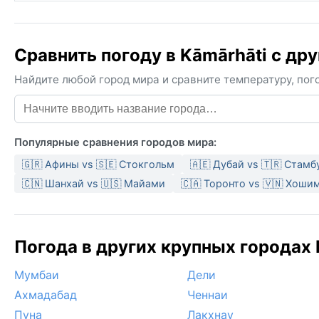
Сравнить погоду в Kāmārhāti с др
Найдите любой город мира и сравните температуру, пого
Популярные сравнения городов мира:
🇬🇷 Афины vs 🇸🇪 Стокгольм
🇦🇪 Дубай vs 🇹🇷 Стамб
🇨🇳 Шанхай vs 🇺🇸 Майами
🇨🇦 Торонто vs 🇻🇳 Хоши
Погода в других крупных городах 
Мумбаи
Дели
Ахмадабад
Ченнаи
Пуна
Лакхнау