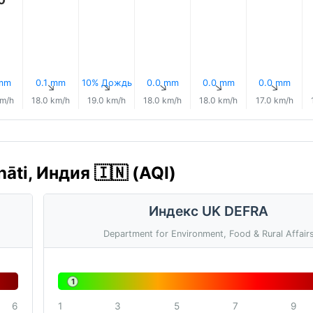
 mm
0.1 mm
10% Дождь
0.0 mm
0.0 mm
0.0 mm
↑
↑
↑
↑
↑
↑
km/h
18.0 km/h
19.0 km/h
18.0 km/h
18.0 km/h
17.0 km/h
āti, Индия 🇮🇳 (AQI)
Индекс UK DEFRA
Department for Environment, Food & Rural Affair
1
6
1
3
5
7
9