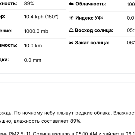
ность:
89%
☁️
Облачность:
10
р:
10.4 kph (150°)
☀️
Индекс УФ:
0.0
🌅
Восход солнца:
05:
ение:
1000.0 mb
🌇
Закат солнца:
06:
имость:
10.0 km
дки:
0.0 mm
дождь. По ночному небу плывут редкие облака. Влажнос
шно, влажность составляет 89%.
нь PM2.5: 11. Солнце взошло в 05:10 AM и зайдет в 06:1