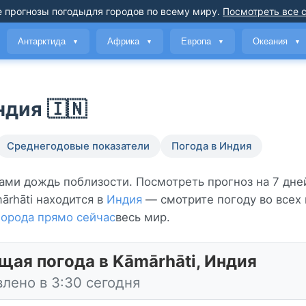
 прогнозы погоды
для городов по всему миру
.
Посмотреть все 
Антарктида
Африка
Европа
Океания
▼
▼
▼
▼
ндия 🇮🇳
Среднегодовые показатели
Погода в Индия
тами дождь поблизости. Посмотреть прогноз на 7 дне
ārhāti находится в
Индия
— смотрите погоду во всех
орода прямо сейчас
весь мир.
щая погода в Kāmārhāti, Индия
лено в 3:30 сегодня