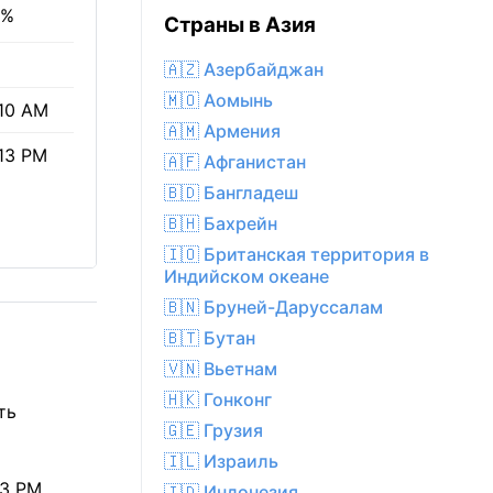
0%
Страны в Азия
🇦🇿 Азербайджан
🇲🇴 Аомынь
10 AM
🇦🇲 Армения
13 PM
🇦🇫 Афганистан
🇧🇩 Бангладеш
🇧🇭 Бахрейн
🇮🇴 Британская территория в
Индийском океане
🇧🇳 Бруней-Даруссалам
🇧🇹 Бутан
🇻🇳 Вьетнам
🇭🇰 Гонконг
ть
🇬🇪 Грузия
🇮🇱 Израиль
3 PM,
🇮🇩 Индонезия