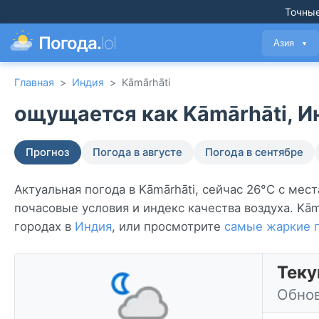
Точные
Погода.
lol
Азия
▼
Главная
>
Индия
>
Kāmārhāti
ощущается как Kāmārhāti, И
Прогноз
Погода в августе
Погода в сентябре
Актуальная погода в Kāmārhāti, сейчас 26°C с мес
почасовые условия и индекс качества воздуха. Kām
городах в
Индия
, или просмотрите
самые жаркие г
Теку
Обнов