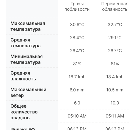
Грозы
Переменная
поблизости
облачность
Максимальная
30.6°C
32.7°C
температура
28.4°C
29.1°C
Средняя
температура
26.4°C
26.7°C
Минимальная
температура
81%
81%
Средняя
18.7 kph
18.4 kph
влажность
Максимальный
6.0 mm
10.5 mm
ветер
6.0
10.0
Общее
количество
05:10 AM
05:11 AM
осадков
06:13 PM
06:12 PM
Индекс УФ