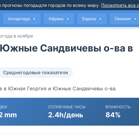
 прогнозы погоды
для городов по всему миру
.
Посмотреть все 
Антарктида
Африка
Европа
Океания
▼
▼
▼
▼
огода в ноябре
и Южные Сандвичевы о-ва в
Среднегодовые показатели
ов в Южная Георгия и Южные Сандвичевы о-ва.
ДКИ
СОЛНЕЧНЫЕ ЧАСЫ
ВЛАЖНОСТЬ
2 mm
2.4h/день
84%