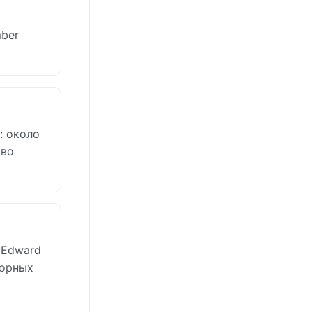
ber
: около
тво
 Edward
горных