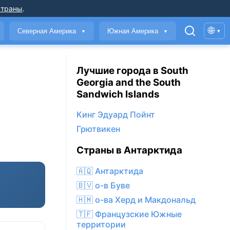
страны
.
🌐
Северная Америка
Южная Америка
▾
▼
▼
Лучшие города в South
Georgia and the South
Sandwich Islands
Кинг Эдуард Пойнт
Грютвикен
Страны в Антарктида
🇦🇶 Антарктида
🇧🇻 о-в Буве
🇭🇲 о-ва Херд и Макдональд
🇹🇫 Французские Южные
территории