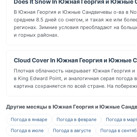
Does It Snow In Южная Георгия и Южные 
В Южная Георгия и Южные Сандвичевы о-ва в Nove
среднем 8.5 дней со снегом, и такая же или бол
регионах. Зимние условия преобладают на больш
и горных районах.
Cloud Cover In Южная Георгия и Южные С
Плотная облачность накрывает Южная Георгия и
в King Edward Point, и аналогичная серая погода
картина сохраняется по всей стране. На побере
Другие месяцы в Южная Георгия и Южные Сандв
Погода в январе
Погода в феврале
Погода в мар
Погода в июле
Погода в августе
Погода в сентя