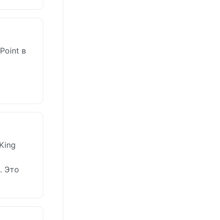
oint в
King
. Это