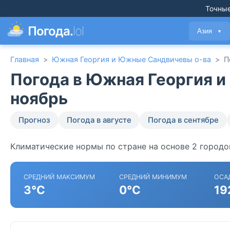
Точные
Погода.
lol
Азия
▼
Главная
>
Южная Георгия и Южные Сандвичевы о-ва
>
П
Погода в Южная Георгия 
ноябрь
Прогноз
Погода в августе
Погода в сентябре
Климатические нормы по стране на основе 2 город
СРЕДНИЙ МАКСИМУМ
СРЕДНИЙ МИНИМУМ
ОСА
3°C
0°C
19