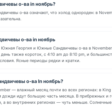
ичевы о-ва in ноябрь?
вичевы о-ва означают, что холод однороден: в Novem
казательна.
вичевы о-ва in ноябрь
т Южная Георгия и Южные Сандвичевы о-ва в November
й день также короток, с 4:10 am до 8:10 pm, и большинс
словия. Ясные периоды редки и кратки.
андвичевы о-ва In ноябрь?
ber — влажный месяц почти во всех регионах: в King
ём дожди идут большую часть месяца. В прибрежных и 
, а во внутренних регионах — чуть меньше. Солнечные