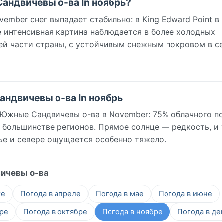
Сандвичевы о-ва In ноябрь?
mber снег выпадает стабильно: в King Edward Point в
ее интенсивная картина наблюдается в более холодных
ей части страны, с устойчивым снежным покровом в с
андвичевы о-ва In ноябрь
 Южные Сандвичевы о-ва в November: 75% облачного п
 в большинстве регионов. Прямое солнце — редкость, и
жье и севере ощущается особенно тяжело.
ичевы о-ва
те
Погода в апреле
Погода в мае
Погода в июне
бре
Погода в октябре
Погода в ноябре
Погода в де