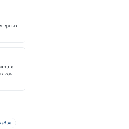
еверных
окрова
 такая
кабре