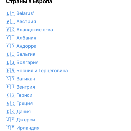
Страны в Европа
🇧🇾 Belarus’
🇦🇹 Австрия
🇦🇽 Аландские о-ва
🇦🇱 Албания
🇦🇩 Андорра
🇧🇪 Бельгия
🇧🇬 Болгария
🇧🇦 Босния и Герцеговина
🇻🇦 Ватикан
🇭🇺 Венгрия
🇬🇬 Гернси
🇬🇷 Греция
🇩🇰 Дания
🇯🇪 Джерси
🇮🇪 Ирландия