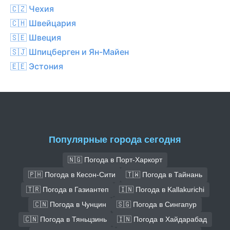
🇨🇿 Чехия
🇨🇭 Швейцария
🇸🇪 Швеция
🇸🇯 Шпицберген и Ян-Майен
🇪🇪 Эстония
Популярные города сегодня
🇳🇬 Погода в Порт-Харкорт
🇵🇭 Погода в Кесон-Сити
🇹🇼 Погода в Тайнань
🇹🇷 Погода в Газиантеп
🇮🇳 Погода в Kallakurichi
🇨🇳 Погода в Чунцин
🇸🇬 Погода в Сингапур
🇨🇳 Погода в Тяньцзинь
🇮🇳 Погода в Хайдарабад