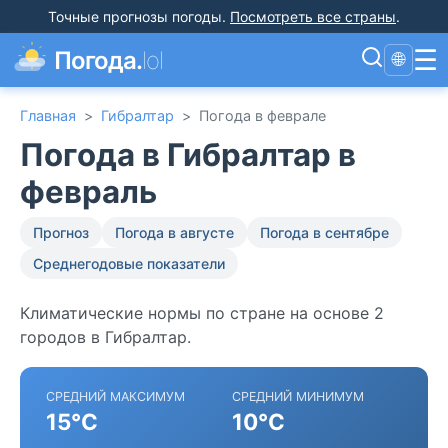
Точные прогнозы погоды
.
Посмотреть все страны
.
☰
Погода.
lol
🌐
Главная
>
Гибралтар
>
Погода в феврале
Погода в Гибралтар в
февраль
Прогноз
Погода в августе
Погода в сентябре
Среднегодовые показатели
Климатические нормы по стране на основе 2
городов в Гибралтар.
СРЕДНИЙ МАКСИМУМ
СРЕДНИЙ МИНИМУМ
15°C
10°C