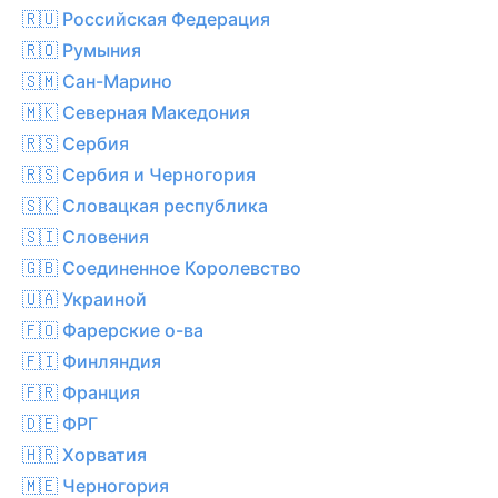
🇷🇺 Российская Федерация
🇷🇴 Румыния
🇸🇲 Сан-Марино
🇲🇰 Северная Македония
🇷🇸 Сербия
🇷🇸 Сербия и Черногория
🇸🇰 Словацкая республика
🇸🇮 Словения
🇬🇧 Соединенное Королевство
🇺🇦 Украиной
🇫🇴 Фарерские о-ва
🇫🇮 Финляндия
🇫🇷 Франция
🇩🇪 ФРГ
🇭🇷 Хорватия
🇲🇪 Черногория