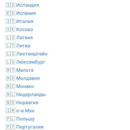
🇮🇸 Исландия
🇪🇸 Испания
🇮🇹 Италия
🇽🇰 Косово
🇱🇻 Латвия
🇱🇹 Литва
🇱🇮 Лихтенштейн
🇱🇺 Люксембург
🇲🇹 Мальта
🇲🇩 Молдавия
🇲🇨 Монако
🇳🇱 Нидерланды
🇳🇴 Норвегия
🇮🇲 о-в Мэн
🇵🇱 Польшу
🇵🇹 Португалия