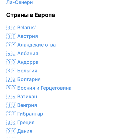
Ла-Сенери
Страны в Европа
🇧🇾 Belarus’
🇦🇹 Австрия
🇦🇽 Аландские о-ва
🇦🇱 Албания
🇦🇩 Андорра
🇧🇪 Бельгия
🇧🇬 Болгария
🇧🇦 Босния и Герцеговина
🇻🇦 Ватикан
🇭🇺 Венгрия
🇬🇮 Гибралтар
🇬🇷 Греция
🇩🇰 Дания