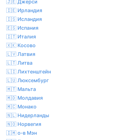
🇯🇪 Джерси
🇮🇪 Ирландия
🇮🇸 Исландия
🇪🇸 Испания
🇮🇹 Италия
🇽🇰 Косово
🇱🇻 Латвия
🇱🇹 Литва
🇱🇮 Лихтенштейн
🇱🇺 Люксембург
🇲🇹 Мальта
🇲🇩 Молдавия
🇲🇨 Монако
🇳🇱 Нидерланды
🇳🇴 Норвегия
🇮🇲 о-в Мэн