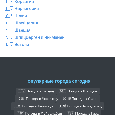
🇭🇷 Хорватия
🇲🇪 Черногория
🇨🇿 Чехия
🇨🇭 Швейцария
🇸🇪 Швеция
🇸🇯 Шпицберген и Ян-Майен
🇪🇪 Эстония
Популярные города сегодня
🇮🇶 Погода в Багдад
🇦🇪 Погода в Шарджа
🇨🇳 Погода в Чжэнчжоу
🇨🇳 Погода в Ухань
🇿🇦 Погода в Кейптаун
🇮🇳 Погода в Ахмадабад
🇵🇰 Погода в Фейсалабад
🇪🇬 Погода в Гиза