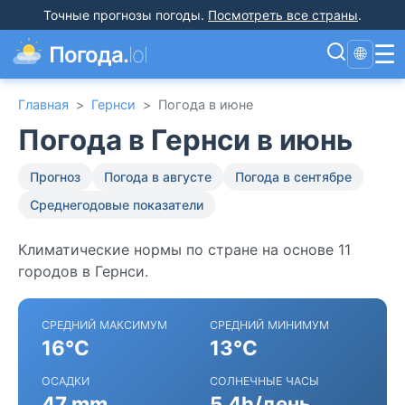
Точные прогнозы погоды
.
Посмотреть все страны
.
☰
Погода.
lol
🌐
Главная
>
Гернси
>
Погода в июне
Погода в Гернси в июнь
Прогноз
Погода в августе
Погода в сентябре
Среднегодовые показатели
Климатические нормы по стране на основе 11
городов в Гернси.
СРЕДНИЙ МАКСИМУМ
СРЕДНИЙ МИНИМУМ
16°C
13°C
ОСАДКИ
СОЛНЕЧНЫЕ ЧАСЫ
47 mm
5.4h/день