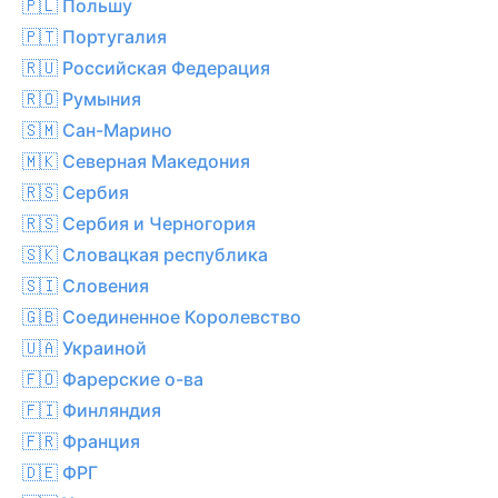
🇵🇱 Польшу
🇵🇹 Португалия
🇷🇺 Российская Федерация
🇷🇴 Румыния
🇸🇲 Сан-Марино
🇲🇰 Северная Македония
🇷🇸 Сербия
🇷🇸 Сербия и Черногория
🇸🇰 Словацкая республика
🇸🇮 Словения
🇬🇧 Соединенное Королевство
🇺🇦 Украиной
🇫🇴 Фарерские о-ва
🇫🇮 Финляндия
🇫🇷 Франция
🇩🇪 ФРГ