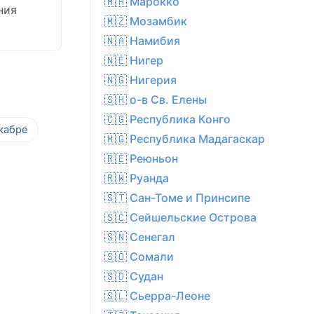
🇲🇦 Марокко
ния
🇲🇿 Мозамбик
🇳🇦 Намибия
🇳🇪 Нигер
🇳🇬 Нигерия
🇸🇭 о-в Св. Елены
🇨🇬 Республика Конго
кабре
🇲🇬 Республика Мадагаскар
🇷🇪 Реюньон
🇷🇼 Руанда
🇸🇹 Сан-Томе и Принсипе
🇸🇨 Сейшельские Острова
🇸🇳 Сенегал
🇸🇴 Сомали
🇸🇩 Судан
🇸🇱 Сьерра-Леоне