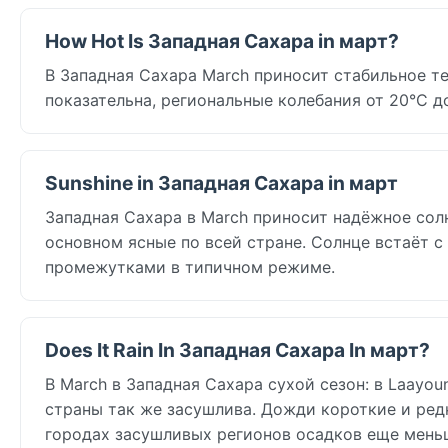
How Hot Is Западная Сахара in март?
В Западная Сахара March приносит стабильное т
показательна, региональные колебания от 20°C д
Sunshine in Западная Сахара in март
Западная Сахара в March приносит надёжное солн
основном ясные по всей стране. Солнце встаёт с
промежутками в типичном режиме.
Does It Rain In Западная Сахара In март?
В March в Западная Сахара сухой сезон: в Laayou
страны так же засушлива. Дожди короткие и ред
городах засушливых регионов осадков еще меньш