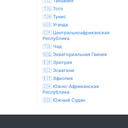
🇹🇿 Танзания
🇹🇬 Того
🇹🇳 Тунис
🇺🇬 Уганда
🇨🇫 Центральноафриканская
Республика
🇹🇩 Чад
🇬🇶 Экваториальная Гвинея
🇪🇷 Эритрея
🇸🇿 Эсватини
🇪🇹 Эфиопия
🇿🇦 Южно-Африканская
Республика
🇸🇸 Южный Судан