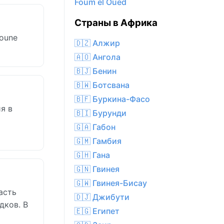
Foum el Oued
Страны в Африка
oune
🇩🇿 Алжир
🇦🇴 Ангола
🇧🇯 Бенин
🇧🇼 Ботсвана
🇧🇫 Буркина-Фасо
я в
🇧🇮 Бурунди
🇬🇦 Габон
🇬🇲 Гамбия
🇬🇭 Гана
🇬🇳 Гвинея
🇬🇼 Гвинея-Бисау
асть
🇩🇯 Джибути
дков. В
🇪🇬 Египет