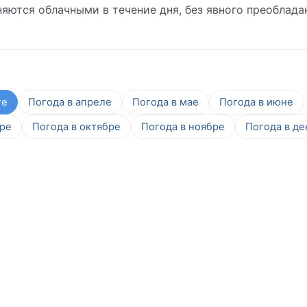
яются облачными в течение дня, без явного преоблада
те
Погода в апреле
Погода в мае
Погода в июне
бре
Погода в октябре
Погода в ноябре
Погода в де