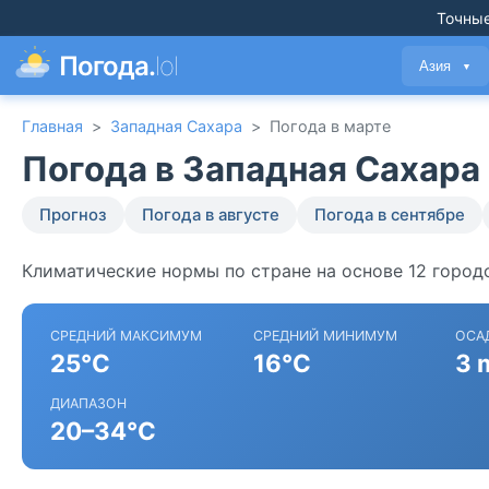
Точные
Погода.
lol
Азия
▼
Главная
>
Западная Сахара
>
Погода в марте
Погода в Западная Сахара 
Прогноз
Погода в августе
Погода в сентябре
Климатические нормы по стране на основе 12 городо
СРЕДНИЙ МАКСИМУМ
СРЕДНИЙ МИНИМУМ
ОСА
25°C
16°C
3 
ДИАПАЗОН
20–34°C