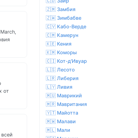
🇨🇩 Заир
🇿🇲 Замбия
🇿🇼 Зимбабве
🇨🇻 Кабо-Верде
March,
🇨🇲 Камерун
овия
🇰🇪 Кения
🇰🇲 Коморы
🇨🇮 Кот-д'Ивуар
🇱🇸 Лесото
🇱🇷 Либерия
о
🇱🇾 Ливия
х от
🇲🇺 Маврикий
🇲🇷 Мавритания
🇾🇹 Майотта
🇲🇼 Малави
🇲🇱 Мали
 всей