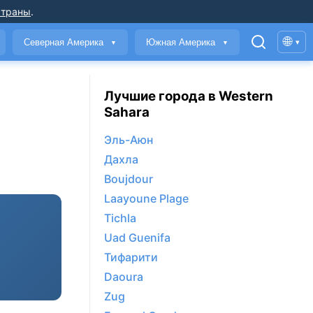
страны
.
🌐
Северная Америка
Южная Америка
▾
▼
▼
Лучшие города в Western
Sahara
Эль-Аюн
Дахла
Boujdour
Laayoune Plage
Tichla
Uad Guenifa
Тифарити
Daoura
Zug