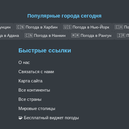
Популярные города сегодня
Чунцин
🇨🇳 Погода в Харбин
🇺🇸 Погода в Нью-Йорк
🇨🇦 П
да в Адана
🇨🇳 Погода в Нанкин
🇲🇲 Погода в Рангун
🇮🇷 
Быстрые ссылки
О нас
Связаться с нами
Карта сайта
Все континенты
Все страны
Мировые столицы
🧩 Бесплатный виджет погоды