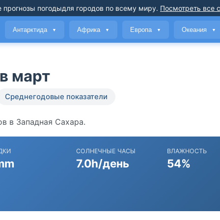
 прогнозы погоды
для городов по всему миру
.
Посмотреть все 
Антарктида
Африка
Европа
Океания
▼
▼
▼
▼
в март
Среднегодовые показатели
в в Западная Сахара.
ДКИ
СОЛНЕЧНЫЕ ЧАСЫ
ВЛАЖНОСТЬ
mm
7.0h/день
54%