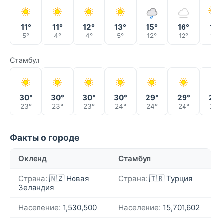
11°
11°
12°
13°
15°
16°
17°
5°
4°
4°
5°
12°
12°
13°
Стамбул
30°
30°
30°
30°
29°
29°
29
23°
23°
23°
24°
24°
24°
24°
Факты о городе
Окленд
Стамбул
Страна:
🇳🇿 Новая
Страна:
🇹🇷 Турция
Зеландия
Население:
1,530,500
Население:
15,701,602