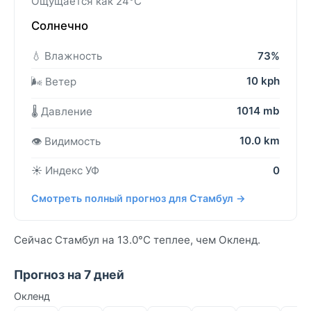
Ощущается как 24°C
Солнечно
💧 Влажность
73%
10 kph
🌬️ Ветер
1014 mb
🌡️ Давление
10.0 km
👁️ Видимость
☀️ Индекс УФ
0
Смотреть полный прогноз для Стамбул →
Сейчас Стамбул на 13.0°C теплее, чем Окленд.
Прогноз на 7 дней
Окленд