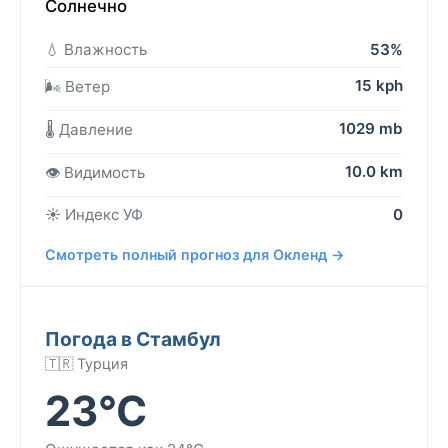
Солнечно
💧 Влажность
53%
15 kph
🌬️ Ветер
1029 mb
🌡️ Давление
10.0 km
👁️ Видимость
☀️ Индекс УФ
0
Смотреть полный прогноз для Окленд →
Погода в Стамбул
🇹🇷 Турция
23°C