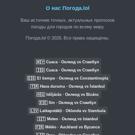
О нас Погода.lol
Ваш источник точных, актуальных прогнозов
погоды для городов по всему миру.
Погода.lol © 2026. Все права защищены.
🇲🇾
Cuaca · Окленд vs Стамбул
🇮🇩
Cuaca · Окленд vs Стамбул
🇪🇸
El tiempo · Окленд vs Constantinopla
🇹🇷
Hava durumu · Окленд vs İstanbul
🇭🇺
Időjárás · Окленд vs Bizánc
🇪🇪
Ilm · Окленд vs Стамбул
🇱🇻
Laikapstākļi · Oklenda vs Stambula
🇮🇹
Meteo · Окленд vs Istanbul
🇫🇷
Météo · Auckland vs Byzance