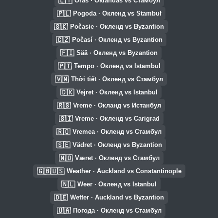
🇱🇹
Oras · Oklandas vs Стамбул
🇵🇱
Pogoda · Окленд vs Stambuł
🇸🇰
Počasie · Окленд vs Byzantion
🇨🇿
Počasí · Окленд vs Byzantion
🇫🇮
Sää · Окленд vs Byzantion
🇵🇹
Tempo · Окленд vs Istambul
🇻🇳
Thời tiết · Окленд vs Стамбул
🇩🇰
Vejret · Окленд vs Istanbul
🇷🇸
Vreme · Окланд vs Истанбул
🇸🇮
Vreme · Окленд vs Carigrad
🇷🇴
Vremea · Окленд vs Стамбул
🇸🇪
Vädret · Окленд vs Byzantion
🇳🇴
Været · Окленд vs Стамбул
🇬🇧🇺🇸
Weather · Auckland vs Constantinople
🇳🇱
Weer · Окленд vs Istanbul
🇩🇪
Wetter · Auckland vs Byzantion
🇺🇦
Погода · Окленд vs Стамбул