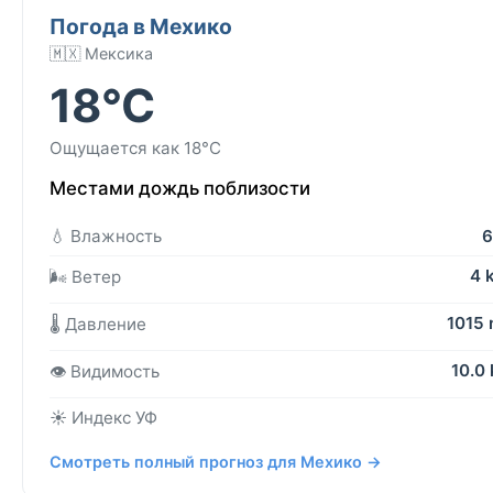
Погода в Мехико
🇲🇽 Мексика
18°C
Ощущается как 18°C
Местами дождь поблизости
💧 Влажность
6
4 
🌬️ Ветер
1015
🌡️ Давление
10.0
👁️ Видимость
☀️ Индекс УФ
Смотреть полный прогноз для Мехико →