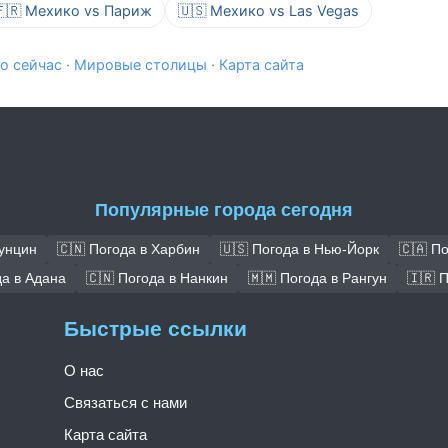
🇫🇷 Мехико vs Париж
🇺🇸 Мехико vs Las Vegas
о сейчас
·
Мировые столицы
·
Карта сайта
Популярные города сегодня
Чунцин
🇨🇳 Погода в Харбин
🇺🇸 Погода в Нью-Йорк
🇨🇦 П
да в Адана
🇨🇳 Погода в Нанкин
🇲🇲 Погода в Рангун
🇮🇷 
Быстрые ссылки
О нас
Связаться с нами
Карта сайта