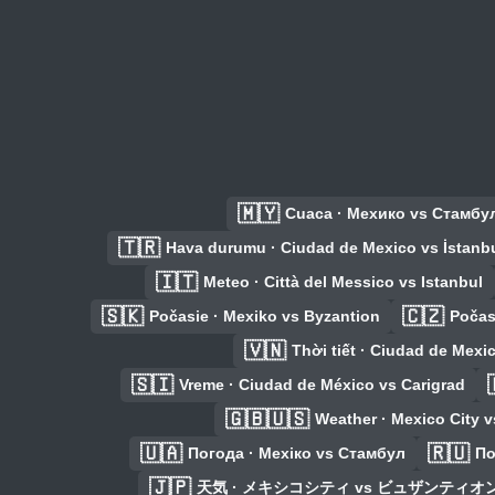
🇲🇾
Cuaca · Мехико vs Стамбу
🇹🇷
Hava durumu · Ciudad de Mexico vs İstanb
🇮🇹
Meteo · Città del Messico vs Istanbul
🇸🇰
🇨🇿
Počasie · Mexiko vs Byzantion
Počas
🇻🇳
Thời tiết · Ciudad de Mex
🇸🇮
Vreme · Ciudad de México vs Carigrad
🇬🇧🇺🇸
Weather · Mexico City 
🇺🇦
🇷🇺
Погода · Мехіко vs Стамбул
По
🇯🇵
天気 · メキシコシティ vs ビュザンティオ