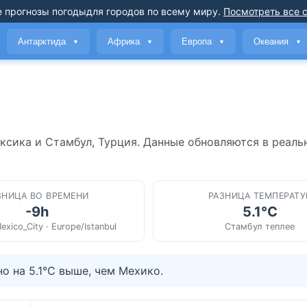
 прогнозы погоды
для городов по всему миру
.
Посмотреть все 
Антарктида
Африка
Европа
Океания
▼
▼
▼
▼
ксика и Стамбул, Турция. Данные обновляются в реаль
ЗНИЦА ВО ВРЕМЕНИ
РАЗНИЦА ТЕМПЕРАТУ
-9h
5.1°C
exico_City · Europe/Istanbul
Стамбул теплее
 на 5.1°C выше, чем Мехико.