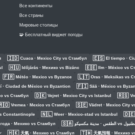
Все континенты
Все страны
Мировые столицы
🧩 Бесплатный виджет погоды
🇮🇩
🇪🇸
л
Cuaca · Mexico City vs Стамбул
El tiempo · C
🇭🇺
🇪🇪
ul
Időjárás · Мехико vs Bizánc
Ilm · México vs 
🇫🇷
🇱🇹
Météo · Mexico vs Byzance
Oras · Meksikas vs 
🇫🇮
í · Ciudad de México vs Byzantion
Sää · México vs Byzan
🇩🇰
🇷🇸
ico vs Стамбул
Vejret · Mexico City vs Istanbul
Vr
🇷🇴
🇸🇪
Vremea · Mexico vs Стамбул
Vädret · Mexico City v
🇳🇱
🇩🇪
vs Constantinople
Weer · Mexico-stad vs Istanbul
🇸🇦
года · Мехико vs Стамбул
الطقس · مدينة مكسيكو v
🇭🇰
🇹🇼
ン
天氣 · Мехико vs Стамбул
天氣預報 · Мехико vs