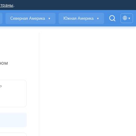
страны
.
🌐
Северная Америка
Южная Америка
▾
▼
▼
ном
Р