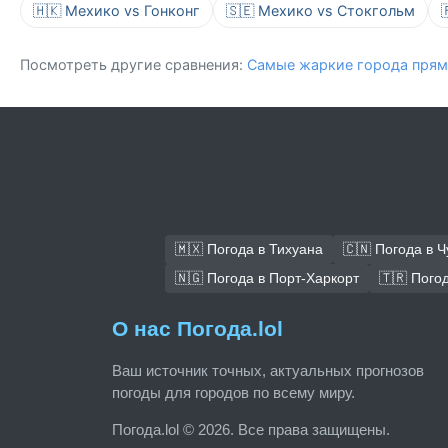
🇭🇰 Мехико vs Гонконг
🇸🇪 Мехико vs Стокгольм
Посмотреть другие сравнения:
Самые жаркие города прям
🇲🇽 Погода в Тихуана
🇨🇳 Погода в 
🇳🇬 Погода в Порт-Харкорт
🇹🇷 Пого
О нас Погода.lol
Ваш источник точных, актуальных прогнозов
погоды для городов по всему миру.
Погода.lol © 2026. Все права защищены.