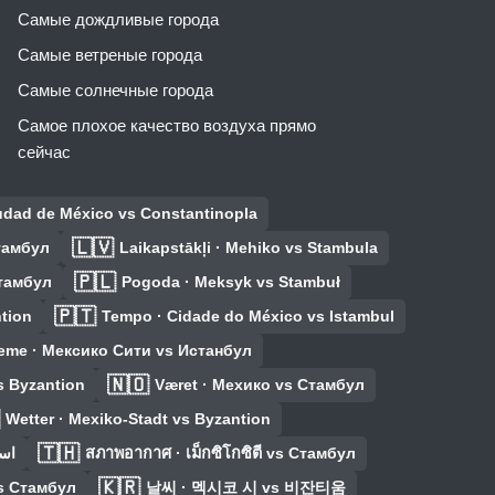
Самые дождливые города
Самые ветреные города
Самые солнечные города
Самое плохое качество воздуха прямо
сейчас
iudad de México vs Constantinopla
🇱🇻
Стамбул
Laikapstākļi · Mehiko vs Stambula
🇵🇱
Стамбул
Pogoda · Meksyk vs Stambuł
🇵🇹
tion
Tempo · Cidade do México vs Istambul
eme · Мексико Сити vs Истанбул
🇳🇴
s Byzantion
Været · Мехико vs Стамбул
Wetter · Mexiko-Stadt vs Byzantion
🇹🇭
s اسطنبول
สภาพอากาศ · เม็กซิโกซิตี vs Стамбул
🇰🇷
 Стамбул
날씨 · 멕시코 시 vs 비잔티움