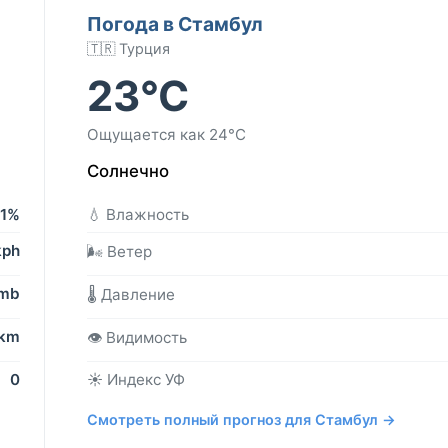
Погода в Стамбул
🇹🇷 Турция
23°C
Ощущается как 24°C
Солнечно
1%
💧 Влажность
kph
🌬️ Ветер
 mb
🌡️ Давление
 km
👁️ Видимость
0
☀️ Индекс УФ
Смотреть полный прогноз для Стамбул →