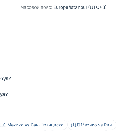
Часовой пояс:
Europe/Istanbul (UTC+3)
мбул?
бул?
🇺🇸 Мехико vs Сан-Франциско
🇮🇹 Мехико vs Рим