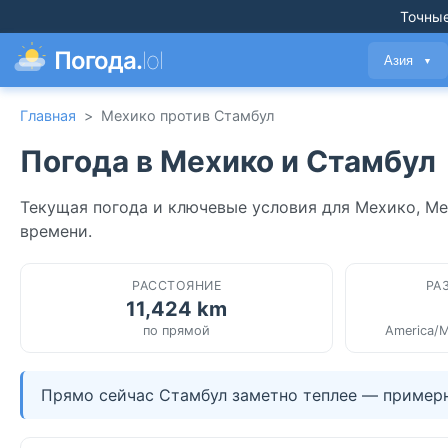
Точные
Погода.
lol
Азия
▼
Главная
>
Мехико против Стамбул
Погода в Мехико и Стамбул
Текущая погода и ключевые условия для Мехико, Ме
времени.
РАССТОЯНИЕ
РА
11,424 km
по прямой
America/M
Прямо сейчас Стамбул заметно теплее — примерно