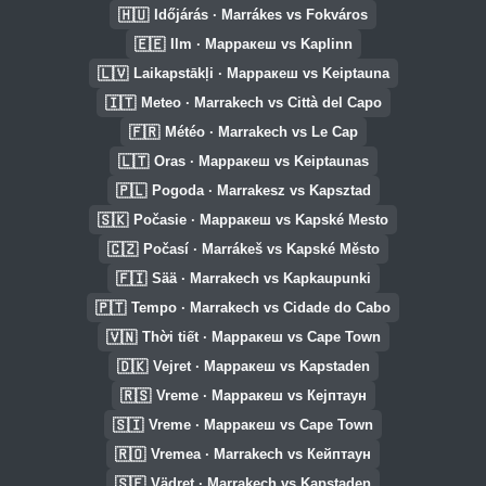
🇭🇺
Időjárás · Marrákes vs Fokváros
🇪🇪
Ilm · Марракеш vs Kaplinn
🇱🇻
Laikapstākļi · Марракеш vs Keiptauna
🇮🇹
Meteo · Marrakech vs Città del Capo
🇫🇷
Météo · Marrakech vs Le Cap
🇱🇹
Oras · Марракеш vs Keiptaunas
🇵🇱
Pogoda · Marrakesz vs Kapsztad
🇸🇰
Počasie · Марракеш vs Kapské Mesto
🇨🇿
Počasí · Marrákeš vs Kapské Město
🇫🇮
Sää · Marrakech vs Kapkaupunki
🇵🇹
Tempo · Marrakech vs Cidade do Cabo
🇻🇳
Thời tiết · Марракеш vs Cape Town
🇩🇰
Vejret · Марракеш vs Kapstaden
🇷🇸
Vreme · Марракеш vs Кејптаун
🇸🇮
Vreme · Марракеш vs Cape Town
🇷🇴
Vremea · Marrakech vs Кейптаун
🇸🇪
Vädret · Marrakech vs Kapstaden