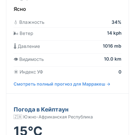
Ясно
💧 Влажность
34%
14 kph
🌬️ Ветер
1016 mb
🌡️ Давление
10.0 km
👁️ Видимость
☀️ Индекс УФ
0
Смотреть полный прогноз для Марракеш →
Погода в Кейптаун
🇿🇦 Южно-Африканская Республика
15°C