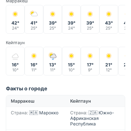
Марракеш
42°
41°
39°
39°
39°
43°
43
24°
25°
25°
24°
25°
25°
26°
Кейптаун
16°
16°
13°
15°
17°
21°
22
10°
11°
11°
10°
9°
12°
15°
Факты о городе
Марракеш
Кейптаун
Страна:
🇲🇦 Марокко
Страна:
🇿🇦 Южно-
Африканская
Республика