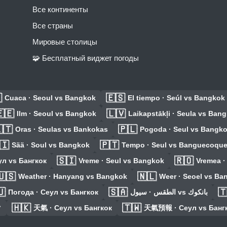
Все континенты
Все страны
Мировые столицы
🧩 Бесплатный виджет погоды

🇪🇸
Cuaca · Seoul vs Bangkok
El tiempo · Seúl vs Bangkok
🇪
🇱🇻
Ilm · Seoul vs Bangkok
Laikapstākļi · Seula vs Ban
🇹
🇵🇱
Oras · Seulas vs Bankokas
Pogoda · Seul vs Bangk
🇮
🇵🇹
Sää · Soul vs Bangkok
Tempo · Seul vs Banguecoqu
🇸🇮
🇷🇴
ул vs Бангкок
Vreme · Seul vs Bangkok
Vremea ·
🇺🇸
🇳🇱
Weather · Hanyang vs Bangkok
Weer · Seoel vs Ba
🇺
🇸🇦

Погода · Сеул vs Бангкок
الطقس · سيول vs بانكوك
🇭🇰
🇹🇼
ク
天氣 · Сеул vs Бангкок
天氣預報 · Сеул vs Банг