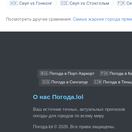
🇭🇰 Сеул vs Гонконг
🇸🇪 Сеул vs Стокгольм
🇫🇷 С
Посмотреть другие сравнения:
Самые жаркие города прям
🇳🇬 Погода в Порт-Харкорт
🇵🇭 Погода в К
🇸🇬 Погода в Сингапур
🇨🇳 Погода в Тянь
О нас Погода.lol
Ваш источник точных, актуальных прогнозов
погоды для городов по всему миру.
Погода.lol © 2026. Все права защищены.