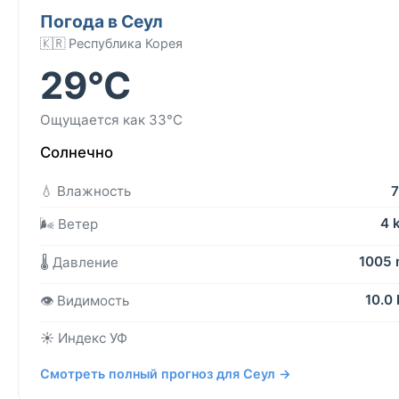
Погода в Сеул
🇰🇷 Республика Корея
29°C
Ощущается как 33°C
Солнечно
💧 Влажность
4 
🌬️ Ветер
1005
🌡️ Давление
10.0
👁️ Видимость
☀️ Индекс УФ
Смотреть полный прогноз для Сеул →