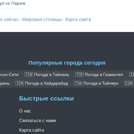
еул vs Париж
о сейчас
·
Мировые столицы
·
Карта сайта
Популярные города сегодня
есон-Сити
🇹🇼 Погода в Тайнань
🇹🇷 Погода в Газиантеп
🇮
цзинь
🇮🇳 Погода в Хайдарабад
🇹🇼 Погода в Тайчжун
🇨🇳
Быстрые ссылки
О нас
Связаться с нами
Карта сайта