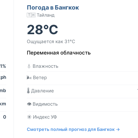
Погода в Бангкок
🇹🇭 Тайланд
28°C
Ощущается как 31°C
Переменная облачность
71%
💧 Влажность
kph
🌬️ Ветер
 mb
🌡️ Давление
 km
👁️ Видимость
0
☀️ Индекс УФ
Смотреть полный прогноз для Бангкок →