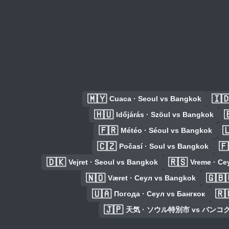
🇲🇾
🇮
Cuaca · Seoul vs Bangkok
🇭🇺

Időjárás · Szöul vs Bangkok
🇫🇷

Météo · Séoul vs Bangkok
🇨🇿
🇫
Počasí · Soul vs Bangkok
🇩🇰
🇷🇸
Vejret · Seoul vs Bangkok
Vreme · Се
🇳🇴
🇬🇧
Været · Сеул vs Bangkok
🇺🇦
🇷
Погода · Сеул vs Бангкок
🇯🇵
天気 · ソウル特別市 vs バンコ