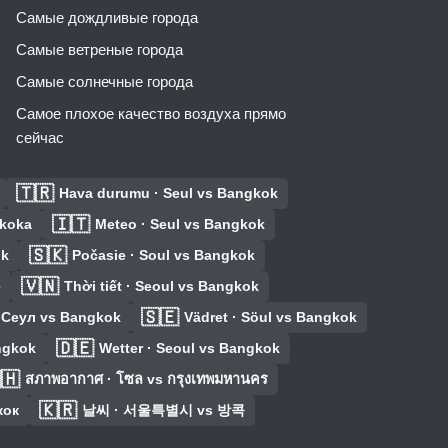
Самые дождливые города
Самые ветреные города
Самые солнечные города
Самое плохое качество воздуха прямо
сейчас
🇹🇷
Hava durumu · Seul vs Bangkok
🇮🇹
gkoka
Meteo · Seul vs Bangkok
🇸🇰
ok
Počasie · Soul vs Bangkok
🇻🇳
e
Thời tiết · Seoul vs Bangkok
🇸🇪
 Сеул vs Bangkok
Vädret · Söul vs Bangkok
🇩🇪
ngkok
Wetter · Seoul vs Bangkok
🇭
สภาพอากาศ · โซล vs กรุงเทพมหานคร
🇰🇷
кок
날씨 · 서울특별시 vs 방콕