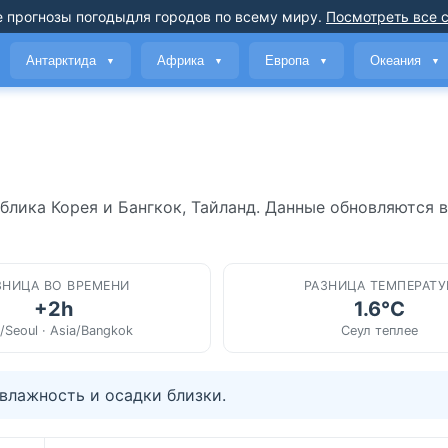
 прогнозы погоды
для городов по всему миру
.
Посмотреть все 
Антарктида
Африка
Европа
Океания
▼
▼
▼
▼
блика Корея и Бангкок, Тайланд. Данные обновляются 
ЗНИЦА ВО ВРЕМЕНИ
РАЗНИЦА ТЕМПЕРАТУ
+2h
1.6°C
/Seoul · Asia/Bangkok
Сеул теплее
влажность и осадки близки.