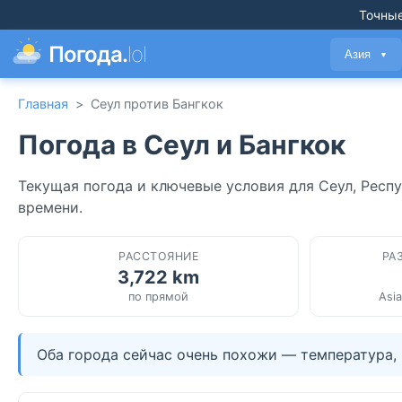
Точные
Погода.
lol
Азия
▼
Главная
>
Сеул против Бангкок
Погода в Сеул и Бангкок
Текущая погода и ключевые условия для Сеул, Респу
времени.
РАССТОЯНИЕ
РА
3,722 km
по прямой
Asia
Оба города сейчас очень похожи — температура, 