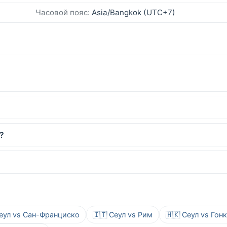
Часовой пояс:
Asia/Bangkok (UTC+7)
?
Сеул vs Сан-Франциско
🇮🇹 Сеул vs Рим
🇭🇰 Сеул vs Гон