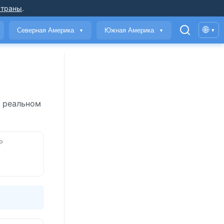
страны
.
🌐
Северная Америка
Южная Америка
▾
▼
▼
в реальном
Р