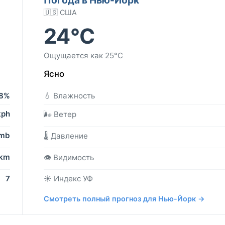
🇺🇸 США
24°C
Ощущается как 25°C
Ясно
8%
💧 Влажность
kph
🌬️ Ветер
 mb
🌡️ Давление
 km
👁️ Видимость
7
☀️ Индекс УФ
Смотреть полный прогноз для Нью-Йорк →