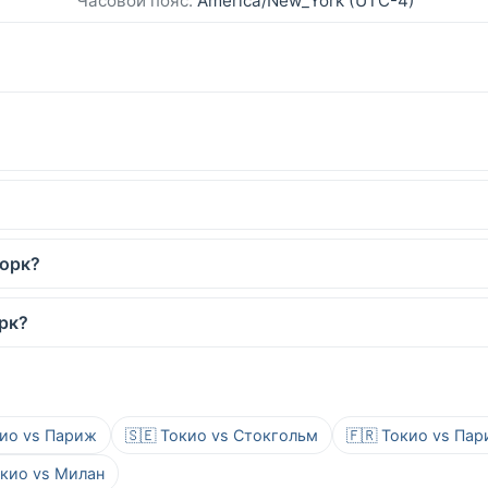
Часовой пояс:
America/New_York (UTC-4)
Йорк?
рк?
кио vs Париж
🇸🇪 Токио vs Стокгольм
🇫🇷 Токио vs Па
окио vs Милан