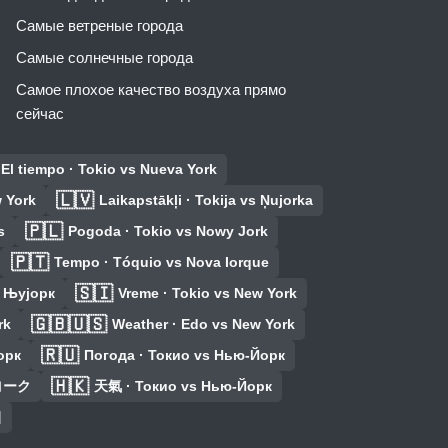
Самые ветреные города
Самые солнечные города
Самое плохое качество воздуха прямо
сейчас
El tiempo · Tokio vs Nueva York
🇱🇻
w York
Laikapstākļi · Tokija vs Ņujorka
🇵🇱
s
Pogoda · Tokio vs Nowy Jork
🇵🇹
Tempo · Tóquio vs Nova Iorque
🇸🇮
s Њујорк
Vreme · Tokio vs New York
🇬🇧🇺🇸
rk
Weather · Edo vs New York
🇷🇺
орк
Погода · Токио vs Нью-Йорк
🇭🇰
ヨーク
天氣 · Токио vs Нью-Йорк
시