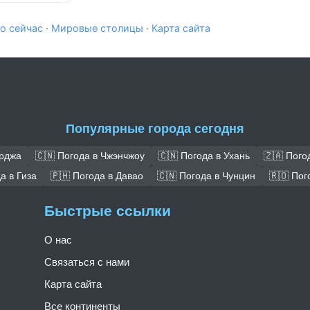
о сейчас
·
Мировые столицы
·
Карта сайта
Популярные города сегодня
арджа
🇨🇳 Погода в Чжэнчжоу
🇨🇳 Погода в Ухань
🇿🇦 Пого
а в Гиза
🇵🇭 Погода в Давао
🇨🇳 Погода в Чунцин
🇷🇴 Пог
Быстрые ссылки
О нас
Связаться с нами
Карта сайта
Все континенты