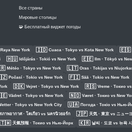
Все страны
Мировые столицы
🧩 Бесплатный виджет погоды
🇮🇩
🇪🇸
 Raya New York
Cuaca · Tokyo vs Kota New York
🇭🇺
🇪🇪
i
Időjárás · Tokió vs New York
Ilm · Tōkyō vs Ne
🇷
🇱🇹
Météo · Tokyo vs New York
Oras · Tokijas vs Niujorka
🇿
🇫🇮
Počasí · Tokio vs New York
Sää · Tokio vs New York
🇩🇰
🇷🇸
York
Vejret · Tokyo vs New York
Vreme · Токио v
🇪
🇳🇴
Vädret · Tokyo vs New York
Været · Токио vs New Yo
🇺🇦
etter · Tokyo vs New York City
Погода · Токіо vs Нью-Й
🇯🇵
สภาพอากาศ · โตเกียว vs นครนิวยอร์ก
天気 · 東京 vs ニュー
🇹🇼
🇰🇷
天氣預報 · Токио vs Нью-Йорк
날씨 · 도쿄 vs 뉴욕 