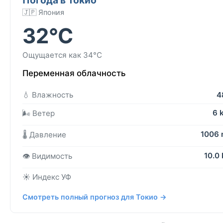
🇯🇵 Япония
32°C
Ощущается как 34°C
Переменная облачность
💧 Влажность
4
6 
🌬️ Ветер
1006
🌡️ Давление
10.0
👁️ Видимость
☀️ Индекс УФ
Смотреть полный прогноз для Токио →