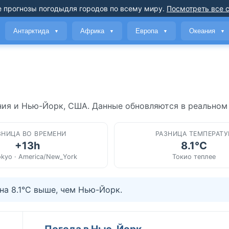
 прогнозы погоды
для городов по всему миру
.
Посмотреть все 
Антарктида
Африка
Европа
Океания
▼
▼
▼
▼
ния и Нью-Йорк, США. Данные обновляются в реальном
ЗНИЦА ВО ВРЕМЕНИ
РАЗНИЦА ТЕМПЕРАТУ
+13h
8.1°C
okyo · America/New_York
Токио теплее
на 8.1°C выше, чем Нью-Йорк.
Погода в Нью-Йорк