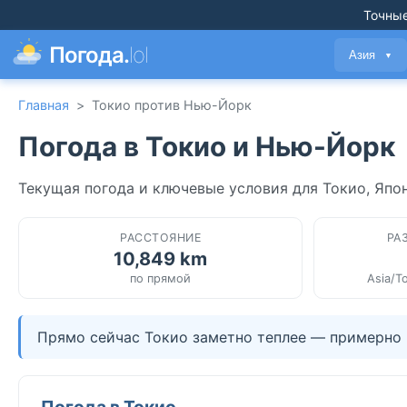
Точные
Погода.
lol
Азия
▼
Главная
>
Токио против Нью-Йорк
Погода в Токио и Нью-Йорк
Текущая погода и ключевые условия для Токио, Япо
РАССТОЯНИЕ
РА
10,849 km
по прямой
Asia/T
Прямо сейчас Токио заметно теплее — примерно 
Погода в Токио