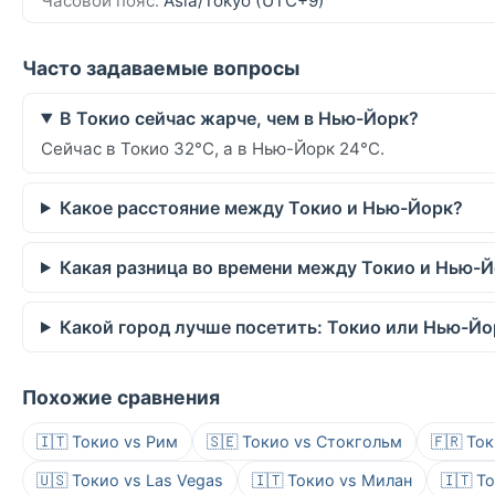
Часовой пояс:
Asia/Tokyo (UTC+9)
Часто задаваемые вопросы
В Токио сейчас жарче, чем в Нью-Йорк?
Сейчас в Токио 32°C, а в Нью-Йорк 24°C.
Какое расстояние между Токио и Нью-Йорк?
Какая разница во времени между Токио и Нью-
Какой город лучше посетить: Токио или Нью-Йо
Похожие сравнения
🇮🇹 Токио vs Рим
🇸🇪 Токио vs Стокгольм
🇫🇷 То
🇺🇸 Токио vs Las Vegas
🇮🇹 Токио vs Милан
🇮🇹 Т