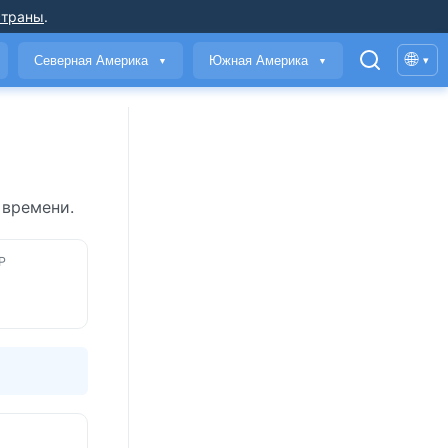
страны
.
🌐
Северная Америка
Южная Америка
▾
▼
▼
 времени.
Р