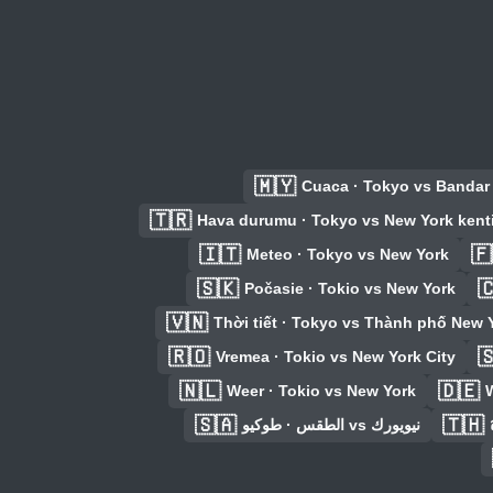
🇲🇾
Cuaca · Tokyo vs Bandar
🇹🇷
Hava durumu · Tokyo vs New York kent
🇮🇹
🇫
Meteo · Tokyo vs New York
🇸🇰

Počasie · Tokio vs New York
🇻🇳
Thời tiết · Tokyo vs Thành phố New 
🇷🇴

Vremea · Tokio vs New York City
🇳🇱
🇩🇪
Weer · Tokio vs New York
W
🇸🇦
🇹🇭
الطقس · طوكيو vs نيويورك