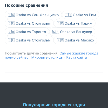
Похожие сравнения
🇺🇸 Osaka vs Сан-Франциско
🇮🇹 Osaka vs Рим
🇸🇪 Osaka vs Стокгольм
🇫🇷 Osaka vs Париж
🇨🇦 Osaka vs Торонто
🇨🇦 Osaka vs Ванкувер
🇸🇪 Osaka vs Стокгольм
🇲🇽 Osaka vs Мехико
Посмотреть другие сравнения:
Самые жаркие города
прямо сейчас
·
Мировые столицы
·
Карта сайта
Популярные города сегодня