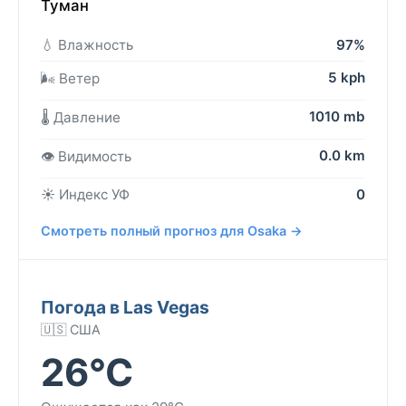
Туман
💧 Влажность
97%
5 kph
🌬️ Ветер
1010 mb
🌡️ Давление
0.0 km
👁️ Видимость
☀️ Индекс УФ
0
Смотреть полный прогноз для Osaka →
Погода в Las Vegas
🇺🇸 США
26°C