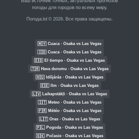
Ваш источник точных, актуальных прогнозов
погоды для городов по всему миру.
Погода.lol © 2026. Все права защищены.
🇲🇾
Cuaca · Osaka vs Las Vegas
🇮🇩
Cuaca · Osaka vs Las Vegas
🇪🇸
El tiempo · Osaka vs Las Vegas
🇹🇷
Hava durumu · Osaka vs Las Vegas
🇭🇺
Időjárás · Osaka vs Las Vegas
🇪🇪
Ilm · Osaka vs Las Vegas
🇱🇻
Laikapstākļi · Osaka vs Las Vegas
🇮🇹
Meteo · Osaka vs Las Vegas
🇫🇷
Météo · Osaka vs Las Vegas
🇱🇹
Oras · Osaka vs Las Vegas
🇵🇱
Pogoda · Osaka vs Las Vegas
🇸🇰
Počasie · Osaka vs Las Vegas