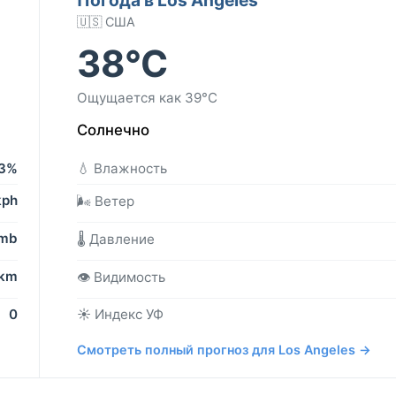
🇺🇸 США
38°C
Ощущается как 39°C
Солнечно
3%
💧 Влажность
kph
🌬️ Ветер
 mb
🌡️ Давление
 km
👁️ Видимость
0
☀️ Индекс УФ
Смотреть полный прогноз для Los Angeles →