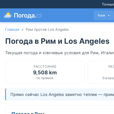
Точные
Погода.
lol
Азия
▼
Главная
>
Рим против Los Angeles
Погода в Рим и Los Angeles
Текущая погода и ключевые условия для Рим, Итали
РАССТОЯНИЕ
РА
9,508 km
по прямой
Europe
Прямо сейчас Los Angeles заметно теплее — приме
Погода в Рим