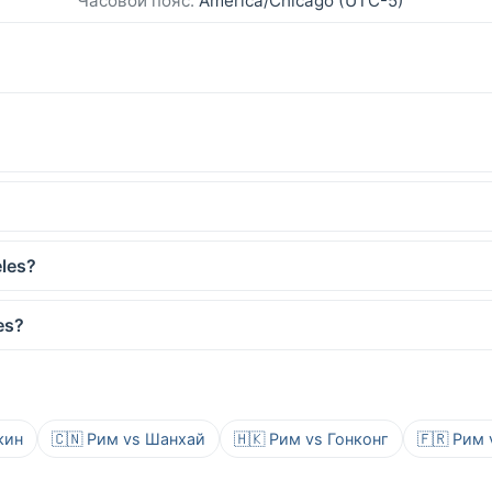
Часовой пояс:
America/Chicago (UTC-5)
les?
es?
кин
🇨🇳 Рим vs Шанхай
🇭🇰 Рим vs Гонконг
🇫🇷 Рим