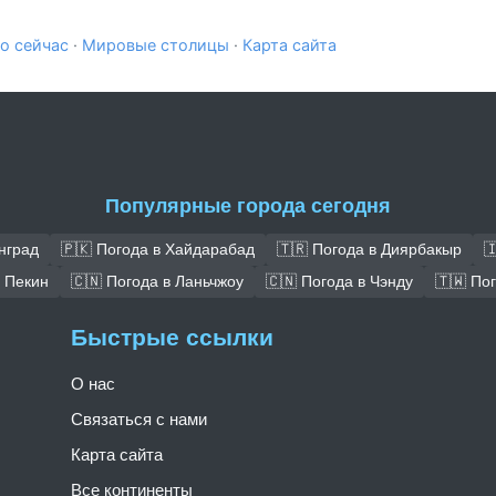
о сейчас
·
Мировые столицы
·
Карта сайта
Популярные города сегодня
нград
🇵🇰 Погода в Хайдарабад
🇹🇷 Погода в Диярбакыр

в Пекин
🇨🇳 Погода в Ланьчжоу
🇨🇳 Погода в Чэнду
🇹🇼 По
Быстрые ссылки
О нас
Связаться с нами
Карта сайта
Все континенты