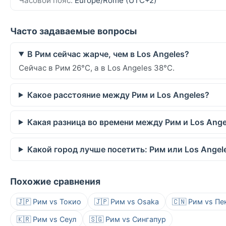
Часовой пояс:
Europe/Rome (UTC+2)
Часто задаваемые вопросы
В Рим сейчас жарче, чем в Los Angeles?
Сейчас в Рим 26°C, а в Los Angeles 38°C.
Какое расстояние между Рим и Los Angeles?
Какая разница во времени между Рим и Los Ange
Какой город лучше посетить: Рим или Los Angel
Похожие сравнения
🇯🇵 Рим vs Токио
🇯🇵 Рим vs Osaka
🇨🇳 Рим vs Пе
🇰🇷 Рим vs Сеул
🇸🇬 Рим vs Сингапур