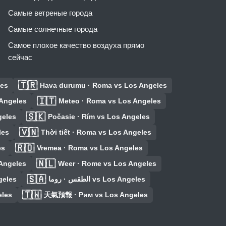
Самые ветреные города
Самые солнечные города
Самое плохое качество воздуха прямо
сейчас
🇹🇷
les
Hava durumu · Roma vs Los Angeles
🇮🇹
 Angeles
Meteo · Roma vs Los Angeles
🇸🇰
geles
Počasie · Rím vs Los Angeles
🇻🇳
les
Thời tiết · Roma vs Los Angeles
🇷🇴
es
Vremea · Roma vs Los Angeles
🇳🇱
Angeles
Weer · Rome vs Los Angeles
🇸🇦
geles
الطقس · روما vs Los Angeles
🇹🇼
eles
天氣預報 · Рим vs Los Angeles