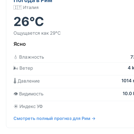
🇮🇹 Италия
26°C
Ощущается как 29°C
Ясно
💧 Влажность
7
4 
🌬️ Ветер
1014
🌡️ Давление
10.0
👁️ Видимость
☀️ Индекс УФ
Смотреть полный прогноз для Рим →