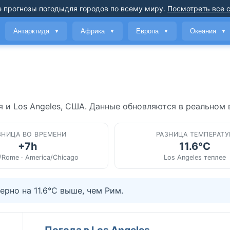
 прогнозы погоды
для городов по всему миру
.
Посмотреть все 
Антарктида
Африка
Европа
Океания
▼
▼
▼
▼
я и Los Angeles, США. Данные обновляются в реальном 
ЗНИЦА ВО ВРЕМЕНИ
РАЗНИЦА ТЕМПЕРАТУ
+7h
11.6°C
/Rome · America/Chicago
Los Angeles теплее
рно на 11.6°C выше, чем Рим.
Погода в Los Angeles