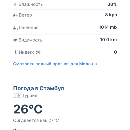
💧 Влажность
38%
8 kph
🌬️ Ветер
1014 mb
🌡️ Давление
10.0 km
👁️ Видимость
☀️ Индекс УФ
0
Смотреть полный прогноз для Милан →
Погода в Стамбул
🇹🇷 Турция
26°C
Ощущается как 27°C