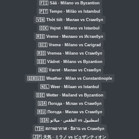
🇫🇮
Sää · Milano vs Byzantion
🇵🇹
Tempo · Milão vs Istambul
🇻🇳
Thời tiết · Милан vs Стамбул
🇩🇰
Vejret · Milano vs Istanbul
🇷🇸
Vreme · Милано vs Истанбул
🇸🇮
Vreme · Milano vs Carigrad
🇷🇴
Vremea · Milano vs Стамбул
🇸🇪
Vädret · Milano vs Byzantion
🇳🇴
Været · Милан vs Стамбул
🇬🇧🇺🇸
Weather · Milan vs Constantinople
🇳🇱
Weer · Milaan vs Istanbul
🇩🇪
Wetter · Mailand vs Byzantion
🇺🇦
Погода · Мілан vs Стамбул
🇷🇺
Погода · Милан vs Стамбул
🇸🇦
الطقس · ميلانو vs اسطنبول
🇹🇭
สภาพอากาศ · มิลาน vs Стамбул
🇯🇵
天気 · ミラノ vs ビュザンティオン