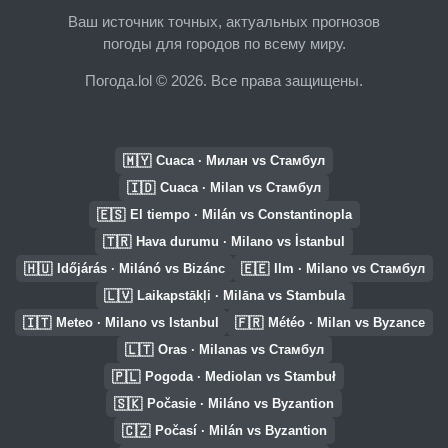
Ваш источник точных, актуальных прогнозов
погоды для городов по всему миру.
Погода.lol © 2026. Все права защищены.
🇲🇾
Cuaca · Милан vs Стамбул
🇮🇩
Cuaca · Milan vs Стамбул
🇪🇸
El tiempo · Milán vs Constantinopla
🇹🇷
Hava durumu · Milano vs İstanbul
🇭🇺
🇪🇪
Időjárás · Milánó vs Bizánc
Ilm · Milano vs Стамбул
🇱🇻
Laikapstākļi · Milāna vs Stambula
🇮🇹
🇫🇷
Meteo · Milano vs Istanbul
Météo · Milan vs Byzance
🇱🇹
Oras · Milanas vs Стамбул
🇵🇱
Pogoda · Mediolan vs Stambuł
🇸🇰
Počasie · Miláno vs Byzantion
🇨🇿
Počasí · Milán vs Byzantion