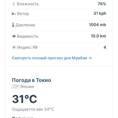
💧 Влажность
76%
31 kph
🌬️ Ветер
1004 mb
🌡️ Давление
10.0 km
👁️ Видимость
☀️ Индекс УФ
4
Смотреть полный прогноз для Мумбаи →
Погода в Токио
🇯🇵 Япония
31°C
Ощущается как 34°C