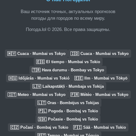
Ваш источник точных, актуальных прогнозов
погоды для городов по всему миру.
Погода.lol © 2026. Все права защищены.
🇲🇾
🇮🇩
Cuaca · Mumbai vs Tokyo
Cuaca · Mumbai vs Tokyo
🇪🇸
El tiempo · Mumbai vs Tokio
🇹🇷
Hava durumu · Bombay vs Tokyo
🇭🇺
🇪🇪
Időjárás · Mumbai vs Tokió
Ilm · Mumbai vs Tōkyō
🇱🇻
Laikapstākļi · Mumbaja vs Tokija
🇮🇹
🇫🇷
Meteo · Mumbai vs Tokyo
Météo · Mumbai vs Tokyo
🇱🇹
Oras · Bombėjus vs Tokijas
🇵🇱
Pogoda · Bombaj vs Tokio
🇸🇰
Počasie · Bombaj vs Tokio
🇨🇿
🇫🇮
Počasí · Bombaj vs Tokio
Sää · Mumbai vs Tokio
🇵🇹
Tempo · Mumbai vs Tóquio