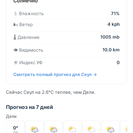
Солнечно
💧 Влажность
71%
4 kph
🌬️ Ветер
1005 mb
🌡️ Давление
10.0 km
👁️ Видимость
☀️ Индекс УФ
0
Смотреть полный прогноз для Сеул →
Сейчас Сеул на 2.6°C теплее, чем Дели.
Прогноз на 7 дней
Дели
0°