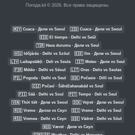
Погода.lol © 2026. Все права защищены.
🇲🇾
🇮🇩
Cuaca · Дели vs Seoul
Cuaca · Дели vs Seoul
🇪🇸
El tiempo · Delhi vs Seúl
🇹🇷
Hava durumu · Дели vs Seul
🇭🇺
🇪🇪
Időjárás · Delhi vs Szöul
Ilm · Дели vs Seoul
🇱🇻
🇮🇹
Laikapstākļi · Deli vs Seula
Meteo · Дели vs Seul
🇫🇷
🇱🇹
Météo · Delhi vs Séoul
Oras · Delis vs Seulas
🇵🇱
🇸🇰
Pogoda · Delhi vs Seul
Počasie · Dillí vs Soul
🇨🇿
Počasí · Šáhdžahanabád vs Soul
🇫🇮
🇵🇹
Sää · Delhi vs Soul
Tempo · Deli vs Seul
🇻🇳
🇩🇰
Thời tiết · Дели vs Seoul
Vejret · Дели vs Seoul
🇷🇸
🇸🇮
Vreme · Делхи vs Сеул
Vreme · Delhi vs Seul
🇷🇴
🇸🇪
Vremea · Delhi vs Сеул
Vädret · Delhi vs Söul
🇳🇴
Været · Дели vs Сеул
🇬🇧🇺🇸
Weather · Delhi vs Hanyang