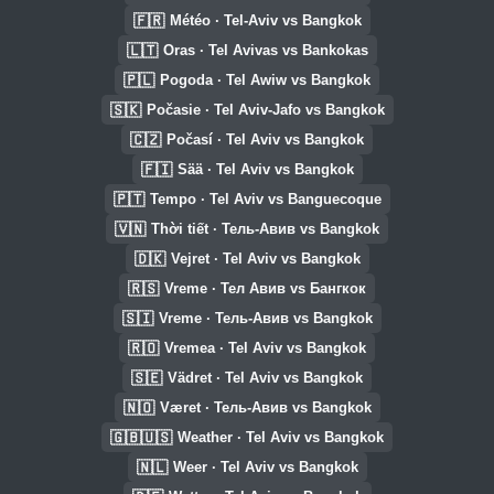
🇫🇷
Météo · Tel-Aviv vs Bangkok
🇱🇹
Oras · Tel Avivas vs Bankokas
🇵🇱
Pogoda · Tel Awiw vs Bangkok
🇸🇰
Počasie · Tel Aviv-Jafo vs Bangkok
🇨🇿
Počasí · Tel Aviv vs Bangkok
🇫🇮
Sää · Tel Aviv vs Bangkok
🇵🇹
Tempo · Tel Aviv vs Banguecoque
🇻🇳
Thời tiết · Тель-Авив vs Bangkok
🇩🇰
Vejret · Tel Aviv vs Bangkok
🇷🇸
Vreme · Тел Авив vs Бангкок
🇸🇮
Vreme · Тель-Авив vs Bangkok
🇷🇴
Vremea · Tel Aviv vs Bangkok
🇸🇪
Vädret · Tel Aviv vs Bangkok
🇳🇴
Været · Тель-Авив vs Bangkok
🇬🇧🇺🇸
Weather · Tel Aviv vs Bangkok
🇳🇱
Weer · Tel Aviv vs Bangkok