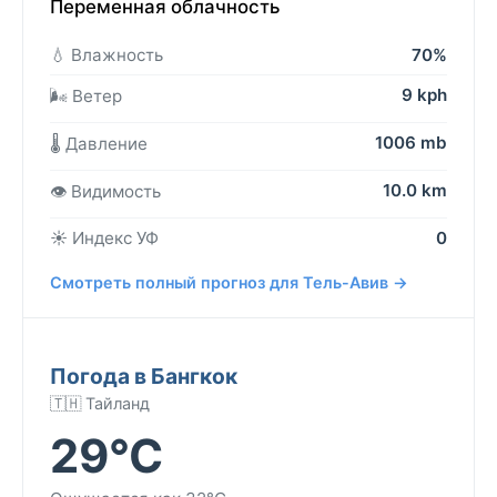
Переменная облачность
💧 Влажность
70%
9 kph
🌬️ Ветер
1006 mb
🌡️ Давление
10.0 km
👁️ Видимость
☀️ Индекс УФ
0
Смотреть полный прогноз для Тель-Авив →
Погода в Бангкок
🇹🇭 Тайланд
29°C