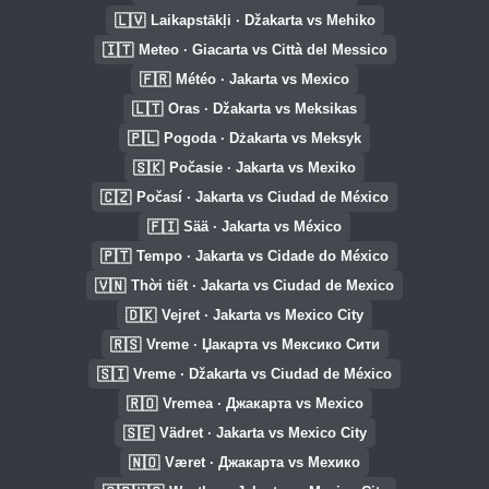
🇱🇻
Laikapstākļi · Džakarta vs Mehiko
🇮🇹
Meteo · Giacarta vs Città del Messico
🇫🇷
Météo · Jakarta vs Mexico
🇱🇹
Oras · Džakarta vs Meksikas
🇵🇱
Pogoda · Dżakarta vs Meksyk
🇸🇰
Počasie · Jakarta vs Mexiko
🇨🇿
Počasí · Jakarta vs Ciudad de México
🇫🇮
Sää · Jakarta vs México
🇵🇹
Tempo · Jakarta vs Cidade do México
🇻🇳
Thời tiết · Jakarta vs Ciudad de Mexico
🇩🇰
Vejret · Jakarta vs Mexico City
🇷🇸
Vreme · Џакарта vs Мексико Сити
🇸🇮
Vreme · Džakarta vs Ciudad de México
🇷🇴
Vremea · Джакарта vs Mexico
🇸🇪
Vädret · Jakarta vs Mexico City
🇳🇴
Været · Джакарта vs Мехико