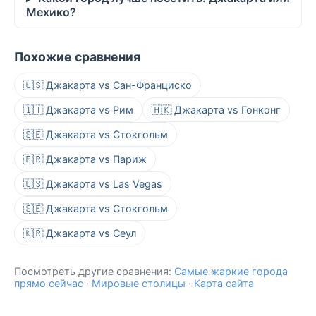
Мехико?
Похожие сравнения
🇺🇸 Джакарта vs Сан-Франциско
🇮🇹 Джакарта vs Рим
🇭🇰 Джакарта vs Гонконг
🇸🇪 Джакарта vs Стокгольм
🇫🇷 Джакарта vs Париж
🇺🇸 Джакарта vs Las Vegas
🇸🇪 Джакарта vs Стокгольм
🇰🇷 Джакарта vs Сеул
Посмотреть другие сравнения:
Самые жаркие города
прямо сейчас
·
Мировые столицы
·
Карта сайта