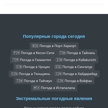
Популярные города сегодня
🇳🇬 Погода в Порт-Харкорт
🇵🇭 Погода в Кесон-Сити
🇹🇼 Погода в Тайнань
🇹🇷 Погода в Газиантеп
🇮🇳 Погода в Kallakurichi
🇨🇳 Погода в Чунцин
🇸🇬 Погода в Сингапур
🇨🇳 Погода в Тяньцзинь
🇮🇳 Погода в Хайдарабад
🇹🇼 Погода в Тайчжун
🇨🇳 Погода в Вэйфан
🇲🇽 Погода в Истапалапа
Экстремальные погодные явления