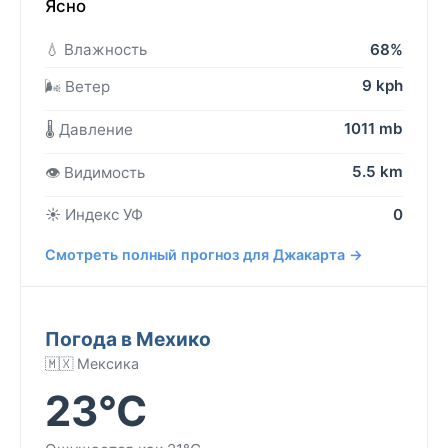
Ясно
💧 Влажность
68%
9 kph
🌬️ Ветер
1011 mb
🌡️ Давление
5.5 km
👁️ Видимость
☀️ Индекс УФ
0
Смотреть полный прогноз для Джакарта →
Погода в Мехико
🇲🇽 Мексика
23°C