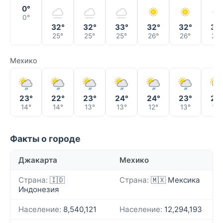
0°
0°
32°
32°
33°
32°
32°
32
25°
25°
25°
26°
26°
26°
Мехико
23°
22°
23°
24°
24°
23°
23
14°
14°
13°
13°
12°
13°
13°
Факты о городе
Джакарта
Мехико
Страна:
🇮🇩
Страна:
🇲🇽 Мексика
Индонезия
Население:
8,540,121
Население:
12,294,193