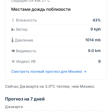
Ощущается как 21°C
Местами дождь поблизости
💧 Влажность
43%
9 kph
🌬️ Ветер
1014 mb
🌡️ Давление
9.0 km
👁️ Видимость
☀️ Индекс УФ
9
Смотреть полный прогноз для Мехико →
Сейчас Джакарта на 3.0°C теплее, чем Мехико.
Прогноз на 7 дней
Джакарта