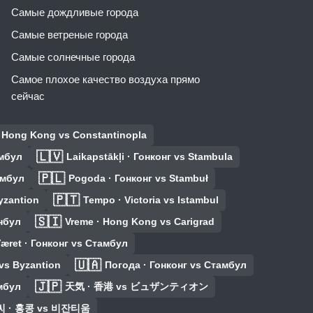
Самые дождливые города
Самые ветреные города
Самые солнечные города
Самое плохое качество воздуха прямо
сейчас
· Hong Kong vs Constantinopla
🇱🇻
амбул
Laikapstākļi · Гонконг vs Stambula
🇵🇱
амбул
Pogoda · Гонконг vs Stambuł
🇵🇹
yzantion
Tempo · Victoria vs Istambul
🇸🇮
анбул
Vreme · Hong Kong vs Carigrad
æret · Гонконг vs Стамбул
🇺🇦
vs Byzantion
Погода · Гонконг vs Стамбул
🇯🇵
амбул
天気 · 香港 vs ビュザンティオン
 · 홍콩 vs 비잔티움