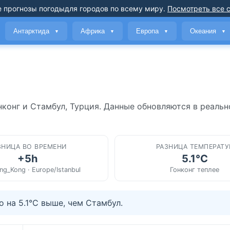
 прогнозы погоды
для городов по всему миру
.
Посмотреть все 
Антарктида
Африка
Европа
Океания
▼
▼
▼
▼
нконг и Стамбул, Турция. Данные обновляются в реаль
ЗНИЦА ВО ВРЕМЕНИ
РАЗНИЦА ТЕМПЕРАТУ
+5h
5.1°C
ng_Kong · Europe/Istanbul
Гонконг теплее
 на 5.1°C выше, чем Стамбул.