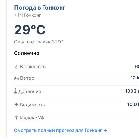
Погода в Гонконг
🇭🇰 Гонконг
29°C
Ощущается как 32°C
Солнечно
💧 Влажность
6
12 
🌬️ Ветер
1003
🌡️ Давление
10.0
👁️ Видимость
☀️ Индекс УФ
Смотреть полный прогноз для Гонконг →