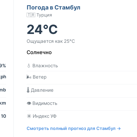
Погода в Стамбул
🇹🇷 Турция
24°C
Ощущается как 25°C
Солнечно
9%
💧 Влажность
kph
🌬️ Ветер
 mb
🌡️ Давление
 km
👁️ Видимость
10
☀️ Индекс УФ
Смотреть полный прогноз для Стамбул →