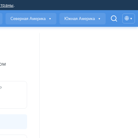
страны
.
🌐
Северная Америка
Южная Америка
▾
▼
▼
ном
Р