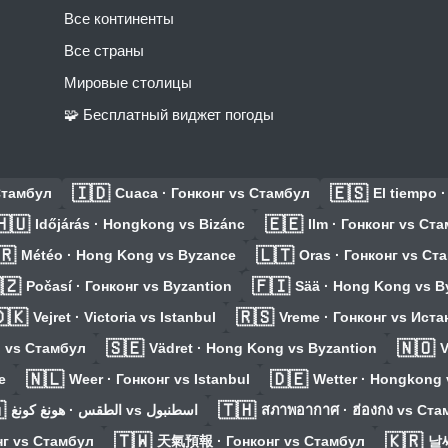
Все континенты
Все страны
Мировые столицы
🧩 Бесплатный виджет погоды
🇮🇩
🇪🇸
Стамбул
Cuaca · Гонконг vs Стамбул
El tiempo 
🇭🇺
🇪🇪
Időjárás · Hongkong vs Bizánc
Ilm · Гонконг vs Ст
🇷
🇱🇹
Météo · Hong Kong vs Byzance
Oras · Гонконг vs Ст
🇿
🇫🇮
Počasí · Гонконг vs Byzantion
Sää · Hong Kong vs B
🇰
🇷🇸
Vejret · Victoria vs Istanbul
Vreme · Гонконг vs Ист
🇸🇪
🇳🇴
g vs Стамбул
Vädret · Hong Kong vs Byzantion
V
🇳🇱
🇩🇪
e
Weer · Гонконг vs Istanbul
Wetter · Hongkong 

🇹🇭
الطقس · هونغ كونغ vs اسطنبول
สภาพอากาศ · ฮ่องกง vs Ст
🇹🇼
🇰🇷
нг vs Стамбул
天氣預報 · Гонконг vs Стамбул
날씨