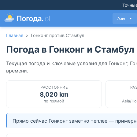
Точные
Погода.
lol
Азия
▼
Главная
>
Гонконг против Стамбул
Погода в Гонконг и Стамбул
Текущая погода и ключевые условия для Гонконг, Го
времени.
РАССТОЯНИЕ
РА
8,020 km
по прямой
Asia/Ho
Прямо сейчас Гонконг заметно теплее — примерно