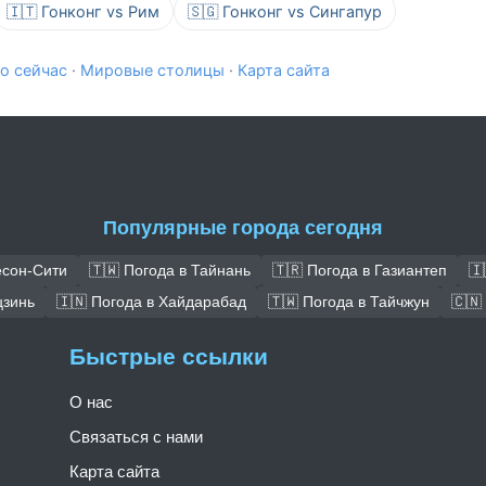
🇮🇹 Гонконг vs Рим
🇸🇬 Гонконг vs Сингапур
о сейчас
·
Мировые столицы
·
Карта сайта
Популярные города сегодня
есон-Сити
🇹🇼 Погода в Тайнань
🇹🇷 Погода в Газиантеп
🇮
цзинь
🇮🇳 Погода в Хайдарабад
🇹🇼 Погода в Тайчжун
🇨🇳
Быстрые ссылки
О нас
Связаться с нами
Карта сайта