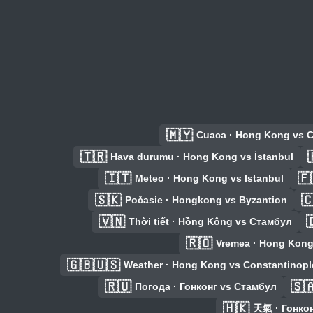
🇲🇾
Cuaca · Hong Kong vs 
🇹🇷
Hava durumu · Hong Kong vs İstanbul
🇮🇹
🇫
Meteo · Hong Kong vs Istanbul
🇸🇰

Počasie · Hongkong vs Byzantion
🇻🇳

Thời tiết · Hồng Kông vs Стамбул
🇷🇴
Vremea · Hong Kon
🇬🇧🇺🇸
Weather · Hong Kong vs Constantinopl
🇷🇺
🇸
Погода · Гонконг vs Стамбул
🇭🇰
天氣 · Гонко