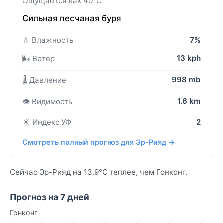
Ощущается как 40°C
Сильная песчаная буря
💧 Влажность
7%
13 kph
🌬️ Ветер
998 mb
🌡️ Давление
1.6 km
👁️ Видимость
☀️ Индекс УФ
2
Смотреть полный прогноз для Эр-Рияд →
Сейчас Эр-Рияд на 13.9°C теплее, чем Гонконг.
Прогноз на 7 дней
Гонконг