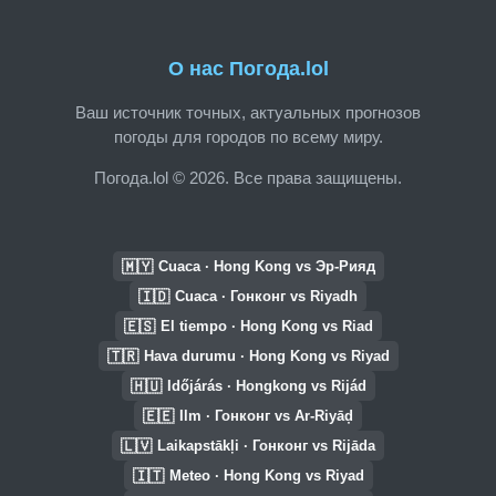
О нас Погода.lol
Ваш источник точных, актуальных прогнозов
погоды для городов по всему миру.
Погода.lol © 2026. Все права защищены.
🇲🇾
Cuaca · Hong Kong vs Эр-Рияд
🇮🇩
Cuaca · Гонконг vs Riyadh
🇪🇸
El tiempo · Hong Kong vs Riad
🇹🇷
Hava durumu · Hong Kong vs Riyad
🇭🇺
Időjárás · Hongkong vs Rijád
🇪🇪
Ilm · Гонконг vs Ar-Riyāḑ
🇱🇻
Laikapstākļi · Гонконг vs Rijāda
🇮🇹
Meteo · Hong Kong vs Riyad