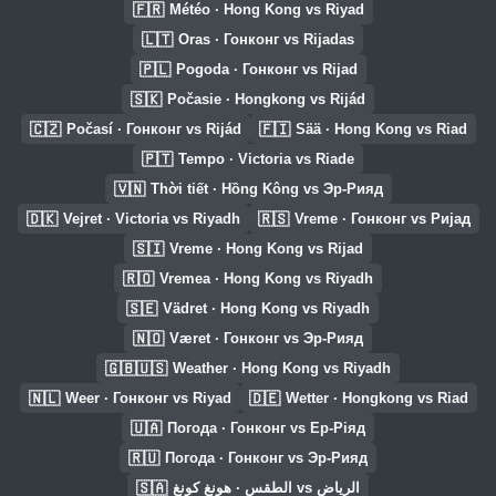
🇫🇷
Météo · Hong Kong vs Riyad
🇱🇹
Oras · Гонконг vs Rijadas
🇵🇱
Pogoda · Гонконг vs Rijad
🇸🇰
Počasie · Hongkong vs Rijád
🇨🇿
🇫🇮
Počasí · Гонконг vs Rijád
Sää · Hong Kong vs Riad
🇵🇹
Tempo · Victoria vs Riade
🇻🇳
Thời tiết · Hồng Kông vs Эр-Рияд
🇩🇰
🇷🇸
Vejret · Victoria vs Riyadh
Vreme · Гонконг vs Ријад
🇸🇮
Vreme · Hong Kong vs Rijad
🇷🇴
Vremea · Hong Kong vs Riyadh
🇸🇪
Vädret · Hong Kong vs Riyadh
🇳🇴
Været · Гонконг vs Эр-Рияд
🇬🇧🇺🇸
Weather · Hong Kong vs Riyadh
🇳🇱
🇩🇪
Weer · Гонконг vs Riyad
Wetter · Hongkong vs Riad
🇺🇦
Погода · Гонконг vs Ер-Ріяд
🇷🇺
Погода · Гонконг vs Эр-Рияд
🇸🇦
الطقس · هونغ كونغ vs الرياض