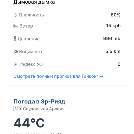
Дымовая дымка
💧 Влажность
80%
15 kph
🌬️ Ветер
996 mb
🌡️ Давление
5.5 km
👁️ Видимость
☀️ Индекс УФ
0
Смотреть полный прогноз для Гонконг →
Погода в Эр-Рияд
🇸🇦 Саудовская Аравия
44°C