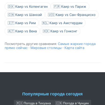
🇩🇰 Каир vs Копенгаген
🇫🇷 Каир vs Париж
🇨🇳 Каир vs Шанхай
🇺🇸 Каир vs Сан-Франциско
🇮🇹 Каир vs Рим
🇳🇱 Каир vs Амстердам
🇦🇹 Каир vs Вена
🇭🇰 Каир vs Гонконг
Посмотреть другие сравнения:
Самые жаркие города
прямо сейчас
·
Мировые столицы
·
Карта сайта
Популярные города сегодня
🇲🇽 Погода в Тихуана
🇨🇳 Погода в Чунцин