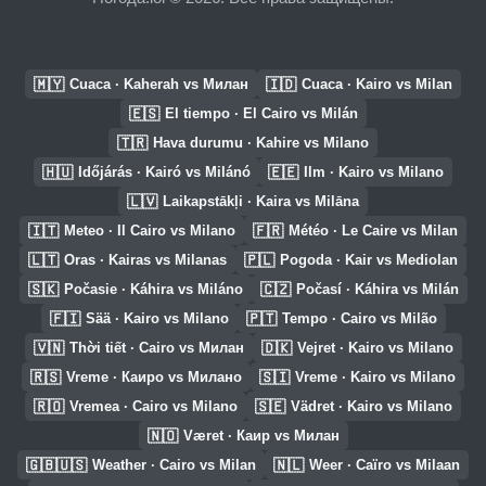
🇲🇾
🇮🇩
Cuaca · Kaherah vs Милан
Cuaca · Kairo vs Milan
🇪🇸
El tiempo · El Cairo vs Milán
🇹🇷
Hava durumu · Kahire vs Milano
🇭🇺
🇪🇪
Időjárás · Kairó vs Milánó
Ilm · Kairo vs Milano
🇱🇻
Laikapstākļi · Kaira vs Milāna
🇮🇹
🇫🇷
Meteo · Il Cairo vs Milano
Météo · Le Caire vs Milan
🇱🇹
🇵🇱
Oras · Kairas vs Milanas
Pogoda · Kair vs Mediolan
🇸🇰
🇨🇿
Počasie · Káhira vs Miláno
Počasí · Káhira vs Milán
🇫🇮
🇵🇹
Sää · Kairo vs Milano
Tempo · Cairo vs Milão
🇻🇳
🇩🇰
Thời tiết · Cairo vs Милан
Vejret · Kairo vs Milano
🇷🇸
🇸🇮
Vreme · Каиро vs Милано
Vreme · Kairo vs Milano
🇷🇴
🇸🇪
Vremea · Cairo vs Milano
Vädret · Kairo vs Milano
🇳🇴
Været · Каир vs Милан
🇬🇧🇺🇸
🇳🇱
Weather · Cairo vs Milan
Weer · Caïro vs Milaan