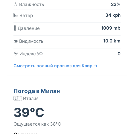
💧 Влажность
23%
34 kph
🌬️ Ветер
1009 mb
🌡️ Давление
10.0 km
👁️ Видимость
☀️ Индекс УФ
0
Смотреть полный прогноз для Каир →
Погода в Милан
🇮🇹 Италия
39°C
Ощущается как 38°C