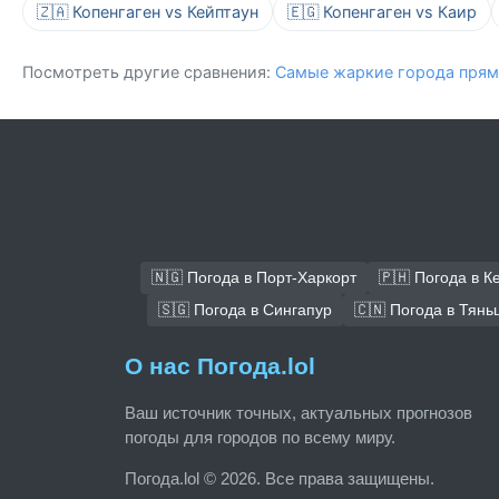
🇿🇦 Копенгаген vs Кейптаун
🇪🇬 Копенгаген vs Каир
Посмотреть другие сравнения:
Самые жаркие города прям
🇳🇬 Погода в Порт-Харкорт
🇵🇭 Погода в К
🇸🇬 Погода в Сингапур
🇨🇳 Погода в Тянь
О нас Погода.lol
Ваш источник точных, актуальных прогнозов
погоды для городов по всему миру.
Погода.lol © 2026. Все права защищены.