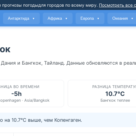
 прогнозы погоды
для городов по всему миру
.
Посмотреть все 
Антарктида
Африка
Европа
Океания
▼
▼
▼
▼
кок
 Дания и Бангкок, Тайланд. Данные обновляются в реа
ЗНИЦА ВО ВРЕМЕНИ
РАЗНИЦА ТЕМПЕРАТУ
-5h
10.7°C
openhagen · Asia/Bangkok
Бангкок теплее
 на 10.7°C выше, чем Копенгаген.