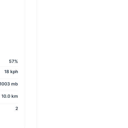
57%
18 kph
1003 mb
10.0 km
2