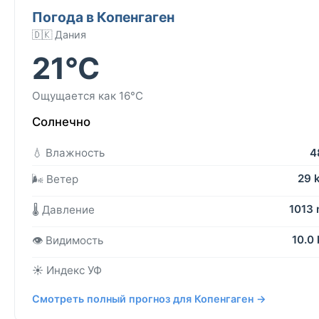
Погода в Копенгаген
🇩🇰 Дания
21°C
Ощущается как 16°C
Солнечно
💧 Влажность
4
29 
🌬️ Ветер
1013
🌡️ Давление
10.0
👁️ Видимость
☀️ Индекс УФ
Смотреть полный прогноз для Копенгаген →