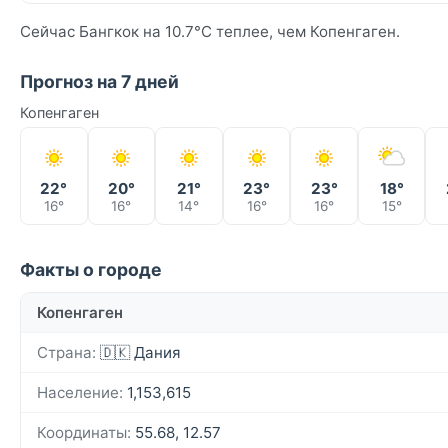
Сейчас Бангкок на 10.7°C теплее, чем Копенгаген.
Прогноз на 7 дней
Копенгаген
22°
20°
21°
23°
23°
18°
16°
16°
14°
16°
16°
15°
Факты о городе
Копенгаген
Страна:
🇩🇰 Дания
Население:
1,153,615
Координаты:
55.68, 12.57