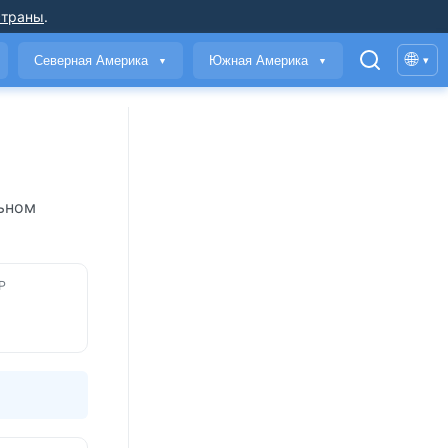
страны
.
🌐
Северная Америка
Южная Америка
▾
▼
▼
льном
Р