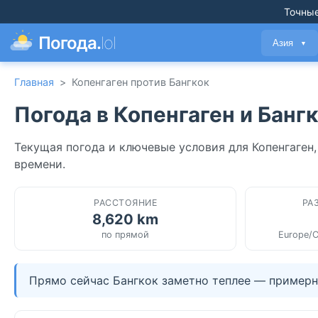
Точные
Погода.
lol
Азия
▼
Главная
>
Копенгаген против Бангкок
Погода в Копенгаген и Банг
Текущая погода и ключевые условия для Копенгаген,
времени.
РАССТОЯНИЕ
РА
8,620 km
по прямой
Europe/C
Прямо сейчас Бангкок заметно теплее — примерно