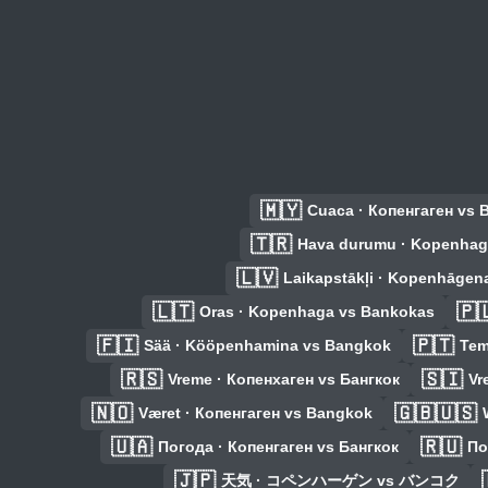
🇲🇾
Cuaca · Копенгаген vs 
🇹🇷
Hava durumu · Kopenhag
🇱🇻
Laikapstākļi · Kopenhāgen
🇱🇹
🇵
Oras · Kopenhaga vs Bankokas
🇫🇮
🇵🇹
Sää · Kööpenhamina vs Bangkok
Tem
🇷🇸
🇸🇮
Vreme · Копенхаген vs Бангкок
Vr
🇳🇴
🇬🇧🇺🇸
Været · Копенгаген vs Bangkok
🇺🇦
🇷🇺
Погода · Копенгаген vs Бангкок
По
🇯🇵
天気 · コペンハーゲン vs バンコク