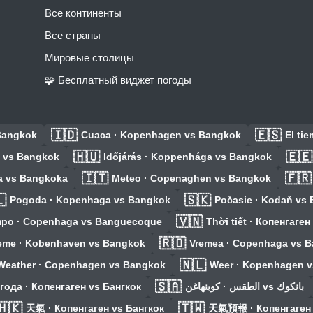
Все континенты
Все страны
Мировые столицы
🧩 Бесплатный виджет погоды
🇮🇩
🇪🇸
Bangkok
Cuaca · Kopenhagen vs Bangkok
El ti
🇭🇺
🇪🇪
 vs Bangkok
Időjárás · Koppenhága vs Bangkok
🇮🇹
🇫🇷
a vs Bangkoka
Meteo · Copenaghen vs Bangkok

🇸🇰
Pogoda · Kopenhaga vs Bangkok
Počasie · Kodaň vs
🇻🇳
po · Copenhaga vs Banguecoque
Thời tiết · Копенгаге
🇷🇴
eme · Kobenhaven vs Bangkok
Vremea · Copenhaga vs 
🇳🇱
Weather · Copenhagen vs Bangkok
Weer · Kopenhagen 
🇸🇦
года · Копенгаген vs Бангкок
الطقس · كوبنهاغن vs بانكوك
🇭🇰
🇹🇼
天氣 · Копенгаген vs Бангкок
天氣預報 · Копенгаген 