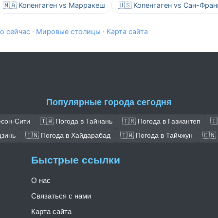
🇲🇦 Копенгаген vs Марракеш
🇺🇸 Копенгаген vs Сан-Фра
о сейчас
·
Мировые столицы
·
Карта сайта
Популярные города сегодня
есон-Сити
🇹🇼 Погода в Тайнань
🇹🇷 Погода в Газиантеп
🇮
цзинь
🇮🇳 Погода в Хайдарабад
🇹🇼 Погода в Тайчжун
🇨🇳
Быстрые ссылки
О нас
Связаться с нами
Карта сайта