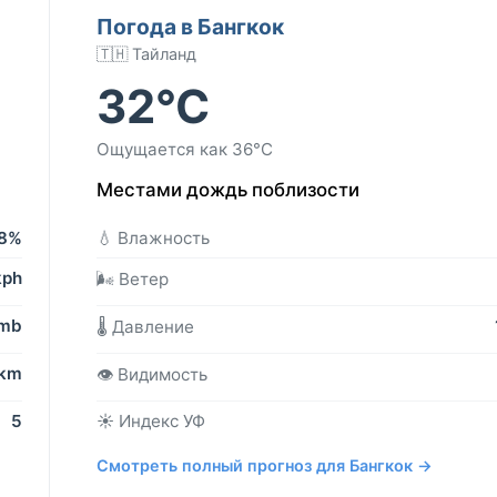
Погода в Бангкок
🇹🇭 Тайланд
32°C
Ощущается как 36°C
Местами дождь поблизости
8%
💧 Влажность
kph
🌬️ Ветер
 mb
🌡️ Давление
 km
👁️ Видимость
5
☀️ Индекс УФ
Смотреть полный прогноз для Бангкок →