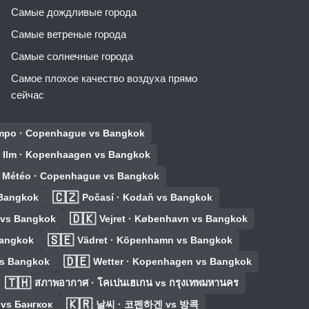
Самые дождливые города
Самые ветреные города
Самые солнечные города
Самое плохое качество воздуха прямо
сейчас
empo · Copenhague vs Bangkok
Ilm · Kopenhaagen vs Bangkok
Météo · Copenhague vs Bangkok
🇨🇿
 Bangkok
Počasí · Kodaň vs Bangkok
🇩🇰
н vs Bangkok
Vejret · København vs Bangkok
🇸🇪
Bangkok
Vädret · Köpenhamn vs Bangkok
🇩🇪
vs Bangkok
Wetter · Kopenhagen vs Bangkok
🇹🇭
สภาพอากาศ · โคเปนเฮเกน vs กรุงเทพมหานคร
🇰🇷
vs Бангкок
날씨 · 코펜하겐 vs 방콕