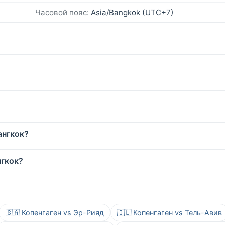
Часовой пояс:
Asia/Bangkok (UTC+7)
ангкок?
нгкок?
🇸🇦 Копенгаген vs Эр-Рияд
🇮🇱 Копенгаген vs Тель-Авив