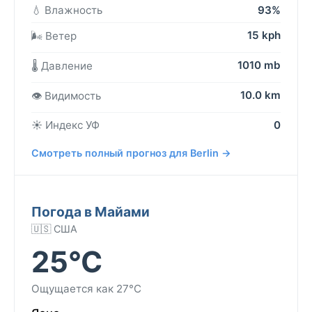
💧 Влажность
93%
15 kph
🌬️ Ветер
1010 mb
🌡️ Давление
10.0 km
👁️ Видимость
☀️ Индекс УФ
0
Смотреть полный прогноз для Berlin →
Погода в Майами
🇺🇸 США
25°C
Ощущается как 27°C