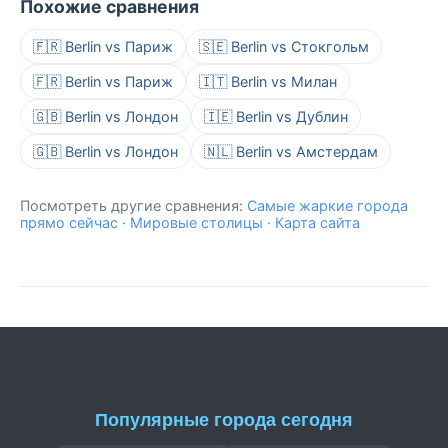
Похожие сравнения
🇫🇷 Berlin vs Париж
🇸🇪 Berlin vs Стокгольм
🇫🇷 Berlin vs Париж
🇮🇹 Berlin vs Милан
🇬🇧 Berlin vs Лондон
🇮🇪 Berlin vs Дублин
🇬🇧 Berlin vs Лондон
🇳🇱 Berlin vs Амстердам
Посмотреть другие сравнения:
Самые жаркие города
прямо сейчас
·
Мировые столицы
·
Карта сайта
Популярные города сегодня