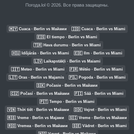
Погода.lol © 2026. Все права защищены.
🇲🇾
🇮🇩
Cuaca · Berlin vs Майами
Cuaca · Berlin vs Miami
🇪🇸
El tiempo · Berlin vs Miami
🇹🇷
Hava durumu · Berlin vs Miami
🇭🇺
🇪🇪
Időjárás · Berlin vs Miami
Ilm · Berlin vs Miami
🇱🇻
Laikapstākļi · Berlin vs Maiami
🇮🇹
🇫🇷
Meteo · Berlin vs Miami
Météo · Berlin vs Miami
🇱🇹
🇵🇱
Oras · Berlin vs Majamis
Pogoda · Berlin vs Miami
🇸🇰
Počasie · Berlin vs Майами
🇨🇿
🇫🇮
Počasí · Berlin vs Майами
Sää · Berlin vs Miami
🇵🇹
Tempo · Berlin vs Miami
🇻🇳
🇩🇰
Thời tiết · Berlin vs Майами
Vejret · Berlin vs Miami
🇷🇸
🇸🇮
Vreme · Berlin vs Мајами
Vreme · Berlin vs Майами
🇷🇴
🇸🇪
Vremea · Berlin vs Майами
Vädret · Berlin vs Miami
🇳🇴
Været · Berlin vs Майами