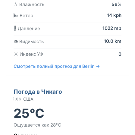
💧 Влажность
56%
14 kph
🌬️ Ветер
1022 mb
🌡️ Давление
10.0 km
👁️ Видимость
☀️ Индекс УФ
0
Смотреть полный прогноз для Berlin →
Погода в Чикаго
🇺🇸 США
25°C
Ощущается как 28°C