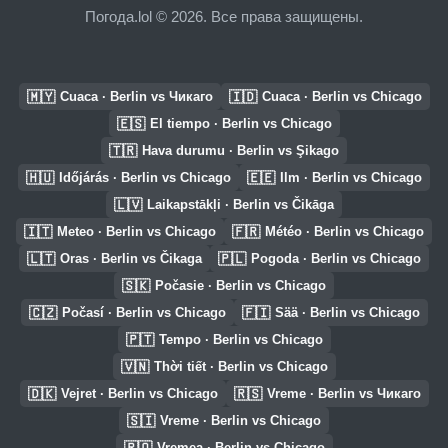
Погода.lol © 2026. Все права защищены.
🇲🇾
🇮🇩
Cuaca · Berlin vs Чикаго
Cuaca · Berlin vs Chicago
🇪🇸
El tiempo · Berlin vs Chicago
🇹🇷
Hava durumu · Berlin vs Şikago
🇭🇺
🇪🇪
Időjárás · Berlin vs Chicago
Ilm · Berlin vs Chicago
🇱🇻
Laikapstākļi · Berlin vs Čikāga
🇮🇹
🇫🇷
Meteo · Berlin vs Chicago
Météo · Berlin vs Chicago
🇱🇹
🇵🇱
Oras · Berlin vs Čikaga
Pogoda · Berlin vs Chicago
🇸🇰
Počasie · Berlin vs Chicago
🇨🇿
🇫🇮
Počasí · Berlin vs Chicago
Sää · Berlin vs Chicago
🇵🇹
Tempo · Berlin vs Chicago
🇻🇳
Thời tiết · Berlin vs Chicago
🇩🇰
🇷🇸
Vejret · Berlin vs Chicago
Vreme · Berlin vs Чикаго
🇸🇮
Vreme · Berlin vs Chicago
🇷🇴
Vremea · Berlin vs Chicago