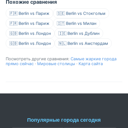
Похожие сравнения
🇫🇷 Berlin vs Париж
🇸🇪 Berlin vs Стокгольм
🇫🇷 Berlin vs Париж
🇮🇹 Berlin vs Милан
🇬🇧 Berlin vs Лондон
🇮🇪 Berlin vs Дублин
🇬🇧 Berlin vs Лондон
🇳🇱 Berlin vs Амстердам
Посмотреть другие сравнения:
Самые жаркие города
прямо сейчас
·
Мировые столицы
·
Карта сайта
Популярные города сегодня