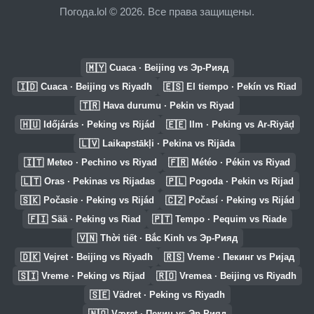
Погода.lol © 2026. Все права защищены.
🇲🇾
Cuaca · Beijing vs Эр-Рияд
🇮🇩
🇪🇸
Cuaca · Beijing vs Riyadh
El tiempo · Pekín vs Riad
🇹🇷
Hava durumu · Pekin vs Riyad
🇭🇺
🇪🇪
Időjárás · Peking vs Rijád
Ilm · Peking vs Ar-Riyāḑ
🇱🇻
Laikapstākļi · Pekina vs Rijāda
🇮🇹
🇫🇷
Meteo · Pechino vs Riyad
Météo · Pékin vs Riyad
🇱🇹
🇵🇱
Oras · Pekinas vs Rijadas
Pogoda · Pekin vs Rijad
🇸🇰
🇨🇿
Počasie · Peking vs Rijád
Počasí · Peking vs Rijád
🇫🇮
🇵🇹
Sää · Peking vs Riad
Tempo · Pequim vs Riade
🇻🇳
Thời tiết · Bắc Kinh vs Эр-Рияд
🇩🇰
🇷🇸
Vejret · Beijing vs Riyadh
Vreme · Пекинг vs Ријад
🇸🇮
🇷🇴
Vreme · Peking vs Rijad
Vremea · Beijing vs Riyadh
🇸🇪
Vädret · Peking vs Riyadh
🇳🇴
Været · Пекин vs Эр-Рияд