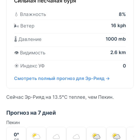
Сильная песчаная буря
💧 Влажность
8%
16 kph
🌬️ Ветер
1000 mb
🌡️ Давление
2.6 km
👁️ Видимость
☀️ Индекс УФ
0
Смотреть полный прогноз для Эр-Рияд →
Сейчас Эр-Рияд на 13.5°C теплее, чем Пекин.
Прогноз на 7 дней
Пекин
0°