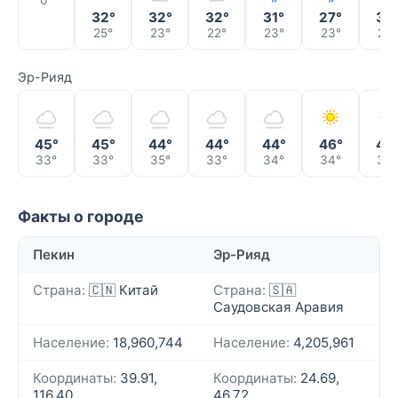
0°
32°
32°
32°
31°
27°
33
25°
23°
22°
23°
23°
23°
Эр-Рияд
45°
45°
44°
44°
44°
46°
46
33°
33°
35°
33°
34°
34°
33°
Факты о городе
Пекин
Эр-Рияд
Страна:
🇨🇳 Китай
Страна:
🇸🇦
Саудовская Аравия
Население:
18,960,744
Население:
4,205,961
Координаты:
39.91,
Координаты:
24.69,
116.40
46.72