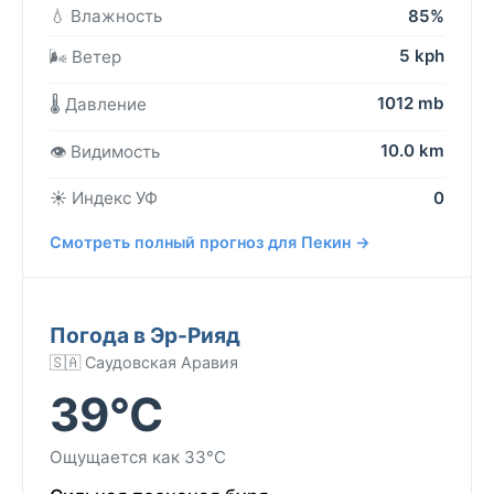
💧 Влажность
85%
5 kph
🌬️ Ветер
1012 mb
🌡️ Давление
10.0 km
👁️ Видимость
☀️ Индекс УФ
0
Смотреть полный прогноз для Пекин →
Погода в Эр-Рияд
🇸🇦 Саудовская Аравия
39°C
Ощущается как 33°C