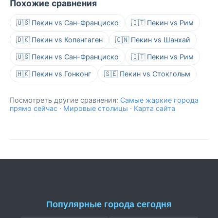
Похожие сравнения
🇺🇸 Пекин vs Сан-Франциско
🇮🇹 Пекин vs Рим
🇩🇰 Пекин vs Копенгаген
🇨🇳 Пекин vs Шанхай
🇺🇸 Пекин vs Сан-Франциско
🇮🇹 Пекин vs Рим
🇭🇰 Пекин vs Гонконг
🇸🇪 Пекин vs Стокгольм
Посмотреть другие сравнения:
Самые жаркие города
прямо сейчас
·
Мировые столицы
·
Карта сайта
Популярные города сегодня