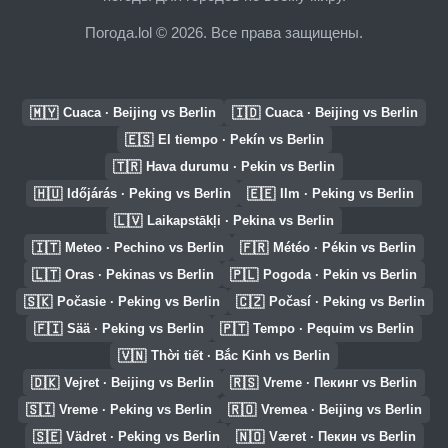
Погода.lol © 2026. Все права защищены.
🇲🇾
🇮🇩
Cuaca · Beijing vs Berlin
Cuaca · Beijing vs Berlin
🇪🇸
El tiempo · Pekín vs Berlin
🇹🇷
Hava durumu · Pekin vs Berlin
🇭🇺
🇪🇪
Időjárás · Peking vs Berlin
Ilm · Peking vs Berlin
🇱🇻
Laikapstākļi · Pekina vs Berlin
🇮🇹
🇫🇷
Meteo · Pechino vs Berlin
Météo · Pékin vs Berlin
🇱🇹
🇵🇱
Oras · Pekinas vs Berlin
Pogoda · Pekin vs Berlin
🇸🇰
🇨🇿
Počasie · Peking vs Berlin
Počasí · Peking vs Berlin
🇫🇮
🇵🇹
Sää · Peking vs Berlin
Tempo · Pequim vs Berlin
🇻🇳
Thời tiết · Bắc Kinh vs Berlin
🇩🇰
🇷🇸
Vejret · Beijing vs Berlin
Vreme · Пекинг vs Berlin
🇸🇮
🇷🇴
Vreme · Peking vs Berlin
Vremea · Beijing vs Berlin
🇸🇪
🇳🇴
Vädret · Peking vs Berlin
Været · Пекин vs Berlin