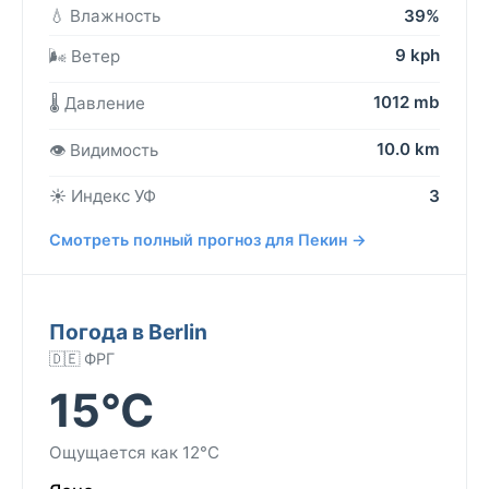
💧 Влажность
39%
9 kph
🌬️ Ветер
1012 mb
🌡️ Давление
10.0 km
👁️ Видимость
☀️ Индекс УФ
3
Смотреть полный прогноз для Пекин →
Погода в Berlin
🇩🇪 ФРГ
15°C
Ощущается как 12°C