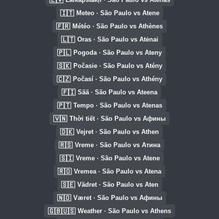
🇮🇹
Meteo · São Paulo vs Atene
🇫🇷
Météo · São Paulo vs Athènes
🇱🇹
Oras · São Paulo vs Atėnai
🇵🇱
Pogoda · São Paulo vs Ateny
🇸🇰
Počasie · São Paulo vs Atény
🇨🇿
Počasí · São Paulo vs Athény
🇫🇮
Sää · São Paulo vs Ateena
🇵🇹
Tempo · São Paulo vs Atenas
🇻🇳
Thời tiết · São Paulo vs Афины
🇩🇰
Vejret · São Paulo vs Athen
🇷🇸
Vreme · São Paulo vs Атина
🇸🇮
Vreme · São Paulo vs Atene
🇷🇴
Vremea · São Paulo vs Atena
🇸🇪
Vädret · São Paulo vs Aten
🇳🇴
Været · São Paulo vs Афины
🇬🇧🇺🇸
Weather · São Paulo vs Athens