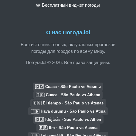
🧩 Бесплатный виджет погоды
О нас Погода.lol
Ваш источник точных, актуальных прогнозов
погоды для городов по всему миру.
Погода.lol © 2026. Все права защищены.
🇲🇾
Cuaca · São Paulo vs Афины
🇮🇩
Cuaca · São Paulo vs Athena
🇪🇸
El tiempo · São Paulo vs Atenas
🇹🇷
Hava durumu · São Paulo vs Atina
🇭🇺
Időjárás · São Paulo vs Athén
🇪🇪
Ilm · São Paulo vs Ateena
🇱🇻
Laikapstākļi · São Paulo vs Atēnas