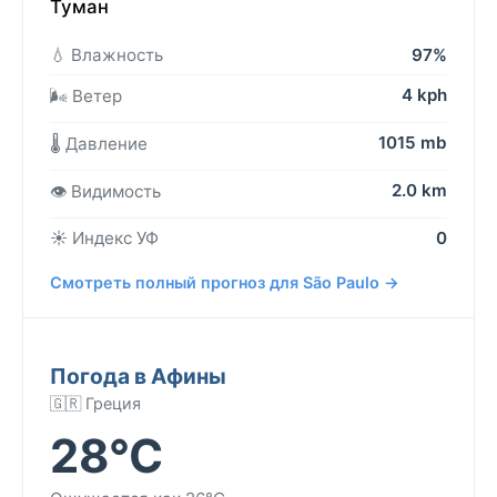
Туман
💧 Влажность
97%
4 kph
🌬️ Ветер
1015 mb
🌡️ Давление
2.0 km
👁️ Видимость
☀️ Индекс УФ
0
Смотреть полный прогноз для São Paulo →
Погода в Афины
🇬🇷 Греция
28°C