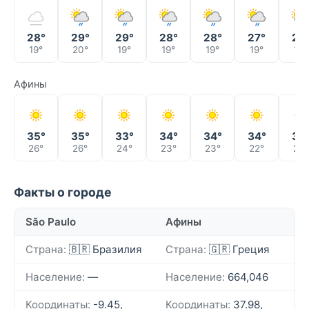
28°
29°
29°
28°
28°
27°
29
19°
20°
19°
19°
19°
19°
18°
Афины
35°
35°
33°
34°
34°
34°
32
26°
26°
24°
23°
23°
22°
22°
Факты о городе
São Paulo
Афины
Страна:
🇧🇷 Бразилия
Страна:
🇬🇷 Греция
Население:
—
Население:
664,046
Координаты:
-9.45,
Координаты:
37.98,