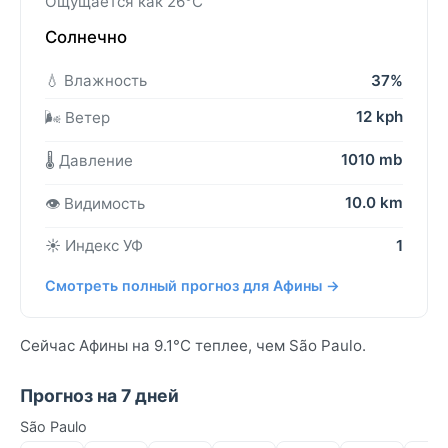
Ощущается как 26°C
Солнечно
💧 Влажность
37%
12 kph
🌬️ Ветер
1010 mb
🌡️ Давление
10.0 km
👁️ Видимость
☀️ Индекс УФ
1
Смотреть полный прогноз для Афины →
Сейчас Афины на 9.1°C теплее, чем São Paulo.
Прогноз на 7 дней
São Paulo