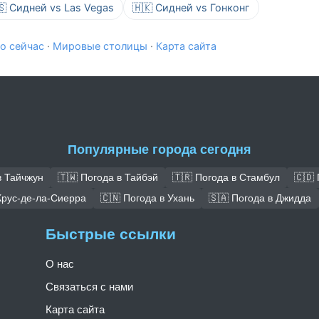
🇸 Сидней vs Las Vegas
🇭🇰 Сидней vs Гонконг
о сейчас
·
Мировые столицы
·
Карта сайта
Популярные города сегодня
в Тайчжун
🇹🇼 Погода в Тайбэй
🇹🇷 Погода в Стамбул
🇨🇩
Крус-де-ла-Сиерра
🇨🇳 Погода в Ухань
🇸🇦 Погода в Джидда
Быстрые ссылки
О нас
Связаться с нами
Карта сайта