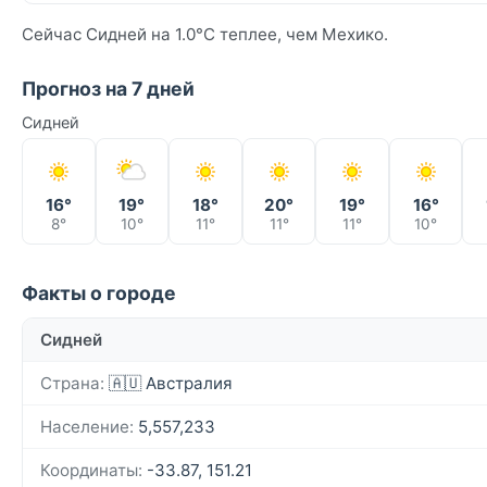
Сейчас Сидней на 1.0°C теплее, чем Мехико.
Прогноз на 7 дней
Сидней
16°
19°
18°
20°
19°
16°
8°
10°
11°
11°
11°
10°
Факты о городе
Сидней
Страна:
🇦🇺 Австралия
Население:
5,557,233
Координаты:
-33.87, 151.21