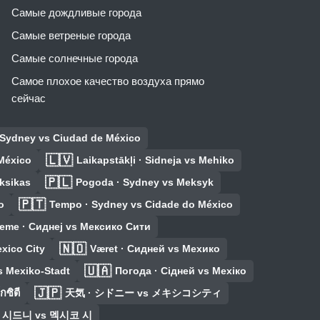
Самые дождливые города
Самые ветреные города
Самые солнечные города
Самое плохое качество воздуха прямо
сейчас
· Sydney vs Ciudad de México
🇱🇻
 México
Laikapstākļi · Sidneja vs Mehiko
🇵🇱
ksikas
Pogoda · Sydney vs Meksyk
🇵🇹
o
Tempo · Sydney vs Cidade do México
reme · Сиднеј vs Мексико Сити
🇳🇴
xico City
Været · Сидней vs Мехико
🇺🇦
s Mexiko-Stadt
Погода · Сідней vs Мехіко
🇯🇵
กซิตี
天気 · シドニー vs メキシコシティ
· 시드니 vs 멕시코 시