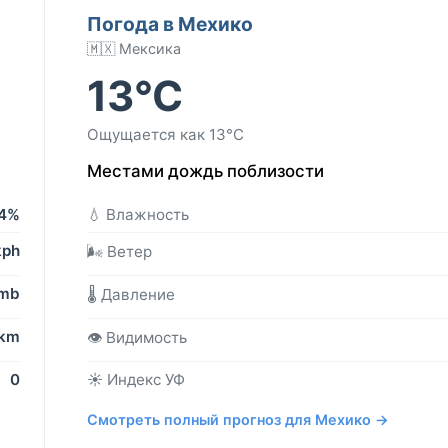
Погода в Мехико
🇲🇽 Мексика
13°C
Ощущается как 13°C
Местами дождь поблизости
4%
💧 Влажность
kph
🌬️ Ветер
 mb
🌡️ Давление
 km
👁️ Видимость
0
☀️ Индекс УФ
Смотреть полный прогноз для Мехико →