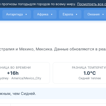
 прогнозы погоды
для городов по всему миру
.
Посмотреть все 
Антарктида
Африка
Европа
Океания
▼
▼
▼
▼
стралия и Мехико, Мексика. Данные обновляются в ре
ЗНИЦА ВО ВРЕМЕНИ
РАЗНИЦА ТЕМПЕРАТУ
+16h
1.0°C
Sydney · America/Mexico_City
Сидней теплее
жным, чем Сидней.