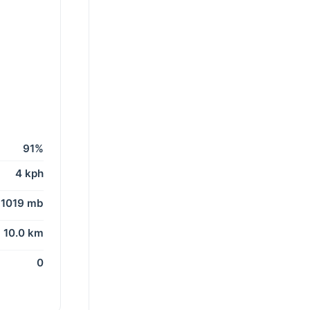
91%
4 kph
1019 mb
10.0 km
0