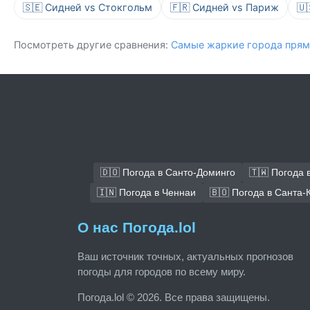
🇸🇪 Сидней vs Стокгольм
🇫🇷 Сидней vs Париж
🇺
Посмотреть другие сравнения:
Самые жаркие города прям
🇩🇴 Погода в Санто-Доминго
🇹🇼 Погода 
🇮🇳 Погода в Ченнаи
🇧🇴 Погода в Санта-
О нас Погода.lol
Ваш источник точных, актуальных прогнозов
погоды для городов по всему миру.
Погода.lol © 2026. Все права защищены.