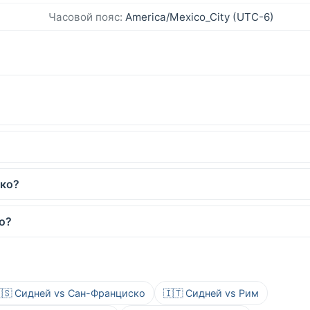
Часовой пояс:
America/Mexico_City (UTC-6)
ико?
о?
🇸 Сидней vs Сан-Франциско
🇮🇹 Сидней vs Рим