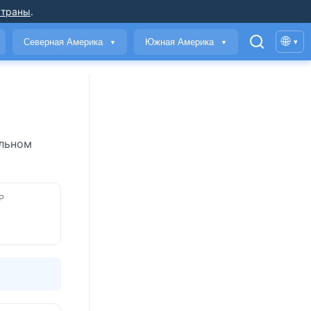
страны
.
🌐
Северная Америка
Южная Америка
▾
▼
▼
альном
Р