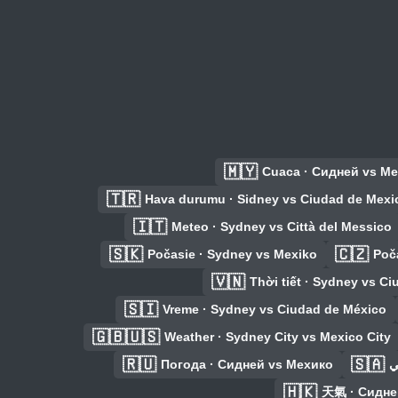
🇲🇾
Cuaca · Сидней vs М
🇹🇷
Hava durumu · Sidney vs Ciudad de Mexi
🇮🇹
Meteo · Sydney vs Città del Messico
🇸🇰
🇨🇿
Počasie · Sydney vs Mexiko
Poč
🇻🇳
Thời tiết · Sydney vs C
🇸🇮
Vreme · Sydney vs Ciudad de México
🇬🇧🇺🇸
Weather · Sydney City vs Mexico City
🇷🇺
🇸🇦
Погода · Сидней vs Мехико
🇭🇰
天氣 · Сидне