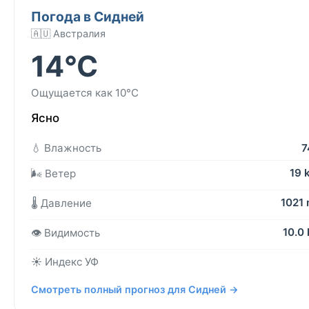
Погода в Сидней
🇦🇺 Австралия
14°C
Ощущается как 10°C
Ясно
💧 Влажность
7
19 
🌬️ Ветер
1021
🌡️ Давление
10.0
👁️ Видимость
☀️ Индекс УФ
Смотреть полный прогноз для Сидней →