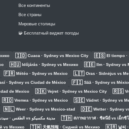
Все континенты
Все страны
Мировые столицы
🧩 Бесплатный виджет погоды
🇮🇩
🇪🇸
ехико
Cuaca · Sydney vs Mexico City
El tiempo 
🇭🇺
🇪🇪
co
Időjárás · Sydney vs Мехико
Ilm · Sydney vs
🇫🇷
🇱🇹
Météo · Sydney vs Mexico
Oras · Sidnėjus vs Me
🇫🇮
así · Sydney vs Ciudad de México
Sää · Sydney vs Méxic
🇩🇰
🇷🇸
iudad de Mexico
Vejret · Sydney vs Mexico City
V
🇷🇴
🇸🇪
Vremea · Sydney vs Mexico
Vädret · Sydney vs Me
🇳🇱
🇩🇪
Weer · Sydney vs Mexico-stad
Wetter · Sydney v
🇹🇭
الطقس · سيدني vs مدينة مكسيكو
สภาพอากาศ · ซิดนีย์ vs เม็กซิโ
🇹🇼
🇰🇷
й vs Мехико
天氣預報 · Сидней vs Мехико
날씨 