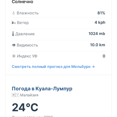
Солнечно
💧 Влажность
81%
4 kph
🌬️ Ветер
1024 mb
🌡️ Давление
10.0 km
👁️ Видимость
☀️ Индекс УФ
0
Смотреть полный прогноз для Мельбурн →
Погода в Куала-Лумпур
🇲🇾 Малайзия
24°C