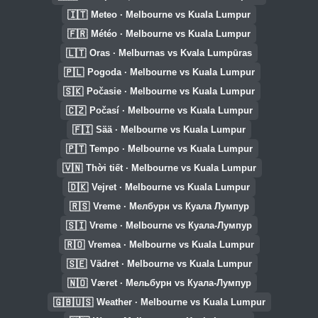
🇮🇹
Meteo · Melbourne vs Kuala Lumpur
🇫🇷
Météo · Melbourne vs Kuala Lumpur
🇱🇹
Oras · Melburnas vs Kvala Lumpūras
🇵🇱
Pogoda · Melbourne vs Kuala Lumpur
🇸🇰
Počasie · Melbourne vs Kuala Lumpur
🇨🇿
Počasí · Melbourne vs Kuala Lumpur
🇫🇮
Sää · Melbourne vs Kuala Lumpur
🇵🇹
Tempo · Melbourne vs Kuala Lumpur
🇻🇳
Thời tiết · Melbourne vs Kuala Lumpur
🇩🇰
Vejret · Melbourne vs Kuala Lumpur
🇷🇸
Vreme · Мелбурн vs Куала Лумпур
🇸🇮
Vreme · Melbourne vs Куала-Лумпур
🇷🇴
Vremea · Melbourne vs Kuala Lumpur
🇸🇪
Vädret · Melbourne vs Kuala Lumpur
🇳🇴
Været · Мельбурн vs Куала-Лумпур
🇬🇧🇺🇸
Weather · Melbourne vs Kuala Lumpur