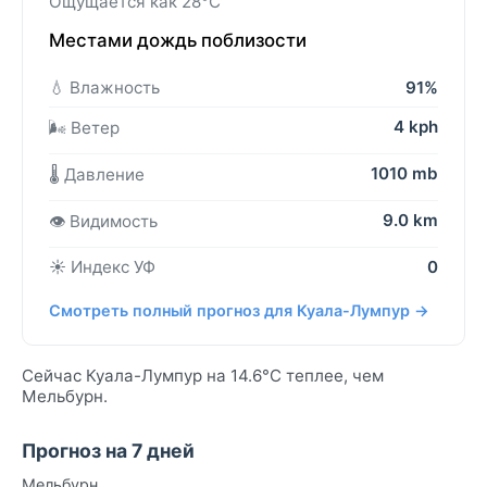
Ощущается как 28°C
Местами дождь поблизости
💧 Влажность
91%
4 kph
🌬️ Ветер
1010 mb
🌡️ Давление
9.0 km
👁️ Видимость
☀️ Индекс УФ
0
Смотреть полный прогноз для Куала-Лумпур →
Сейчас Куала-Лумпур на 14.6°C теплее, чем
Мельбурн.
Прогноз на 7 дней
Мельбурн