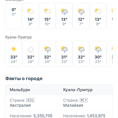
0°
0°
14°
15°
13°
12°
13°
12°
8°
10°
9°
7°
9°
6°
Куала-Лумпур
33°
32°
32°
31°
32°
30°
31°
24°
24°
24°
23°
23°
23°
23°
Факты о городе
Мельбурн
Куала-Лумпур
Страна:
🇦🇺
Страна:
🇲🇾
Австралия
Малайзия
Население:
5,350,705
Население:
1,453,975