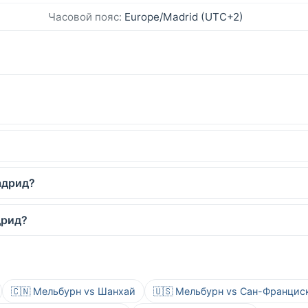
Часовой пояс:
Europe/Madrid (UTC+2)
адрид?
дрид?
🇨🇳 Мельбурн vs Шанхай
🇺🇸 Мельбурн vs Сан-Францис