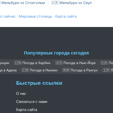
 Мельбурн vs Стокгольм
🇰🇷 Мельбурн vs Сеул
о сейчас
·
Мировые столицы
·
Карта сайта
Популярные города сегодня
Чунцин
🇨🇳 Погода в Харбин
🇺🇸 Погода в Нью-Йорк
🇨🇦 П
да в Адана
🇨🇳 Погода в Нанкин
🇲🇲 Погода в Рангун
🇮🇷 
Быстрые ссылки
О нас
Связаться с нами
Карта сайта