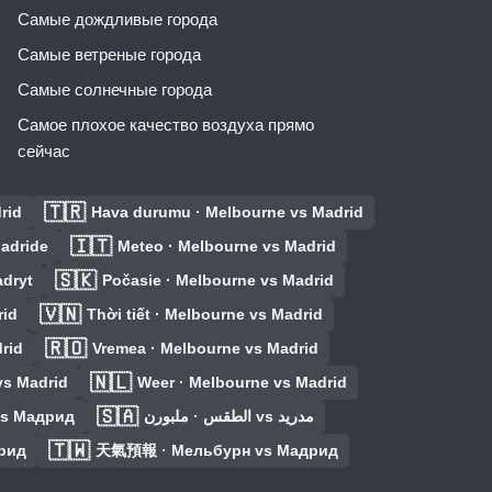
Самые дождливые города
Самые ветреные города
Самые солнечные города
Самое плохое качество воздуха прямо
сейчас
🇹🇷
rid
Hava durumu · Melbourne vs Madrid
🇮🇹
Madride
Meteo · Melbourne vs Madrid
🇸🇰
dryt
Počasie · Melbourne vs Madrid
🇻🇳
rid
Thời tiết · Melbourne vs Madrid
🇷🇴
rid
Vremea · Melbourne vs Madrid
🇳🇱
vs Madrid
Weer · Melbourne vs Madrid
🇸🇦
vs Мадрид
الطقس · ملبورن vs مدريد
🇹🇼
рид
天氣預報 · Мельбурн vs Мадрид