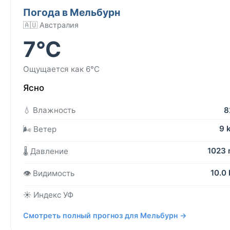
Погода в Мельбурн
🇦🇺 Австралия
7°C
Ощущается как 6°C
Ясно
💧 Влажность
8
9 
🌬️ Ветер
1023
🌡️ Давление
10.0
👁️ Видимость
☀️ Индекс УФ
Смотреть полный прогноз для Мельбурн →