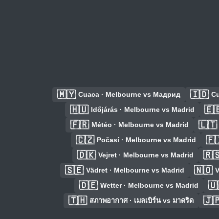
🇲🇾
🇮🇩
Cuaca · Melbourne vs Мадрид
Cu
🇭🇺
🇪
Időjárás · Melbourne vs Madrid
🇫🇷
🇱🇹
Météo · Melbourne vs Madrid
🇨🇿
🇫
Počasí · Melbourne vs Madrid
🇩🇰
🇷
Vejret · Melbourne vs Madrid
🇸🇪
🇳🇴
Vädret · Melbourne vs Madrid
V
🇩🇪
🇺
Wetter · Melbourne vs Madrid
🇹🇭
🇯
สภาพอากาศ · เมลเบิร์น vs มาดริด