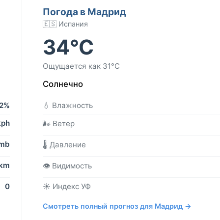
Погода в Мадрид
🇪🇸 Испания
34°C
Ощущается как 31°C
Солнечно
2%
💧 Влажность
kph
🌬️ Ветер
 mb
🌡️ Давление
 km
👁️ Видимость
0
☀️ Индекс УФ
Смотреть полный прогноз для Мадрид →