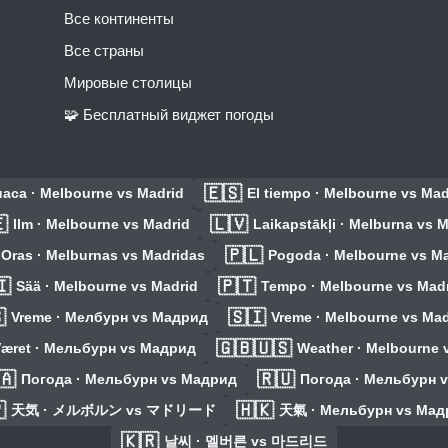
Все континенты
Все страны
Мировые столицы
🧩 Бесплатный виджет погоды
🇪🇸
aca · Melbourne vs Madrid
El tiempo · Melbourne vs Mad

🇱🇻
Ilm · Melbourne vs Madrid
Laikapstākļi · Melburna vs 
🇵🇱
Oras · Melburnas vs Madridas
Pogoda · Melbourne vs Ma
🇮
🇵🇹
Sää · Melbourne vs Madrid
Tempo · Melbourne vs Mad

🇸🇮
Vreme · Мелбурн vs Мадрид
Vreme · Melbourne vs Mad
🇬🇧🇺🇸
æret · Мельбурн vs Мадрид
Weather · Melbourne 
🇦
🇷🇺
Погода · Мельбурн vs Мадрид
Погода · Мельбурн 

🇭🇰
天気 · メルボルン vs マドリード
天氣 · Мельбурн vs Мад
🇰🇷
날씨 · 멜버른 vs 마드리드