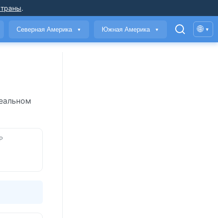
страны
.
🌐
Северная Америка
Южная Америка
▾
▼
▼
реальном
Р