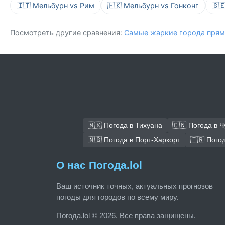
🇮🇹 Мельбурн vs Рим
🇭🇰 Мельбурн vs Гонконг
🇸
Посмотреть другие сравнения:
Самые жаркие города прям
🇲🇽 Погода в Тихуана
🇨🇳 Погода в 
🇳🇬 Погода в Порт-Харкорт
🇹🇷 Пого
О нас Погода.lol
Ваш источник точных, актуальных прогнозов
погоды для городов по всему миру.
Погода.lol © 2026. Все права защищены.