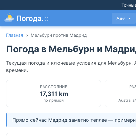
Точные
Погода.
lol
Азия
▼
Главная
>
Мельбурн против Мадрид
Погода в Мельбурн и Мадри
Текущая погода и ключевые условия для Мельбурн, 
времени.
РАССТОЯНИЕ
РА
17,311 km
по прямой
Australia
Прямо сейчас Мадрид заметно теплее — примерно