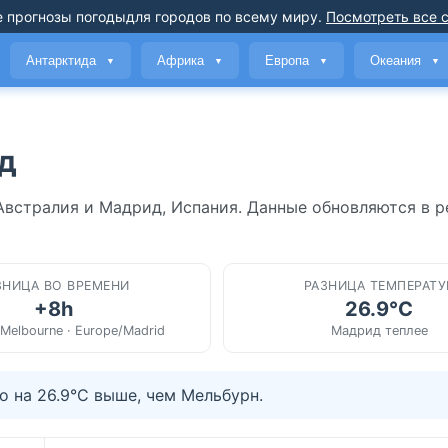
 прогнозы погоды
для городов по всему миру
.
Посмотреть все 
Антарктида
Африка
Европа
Океания
▼
▼
▼
▼
д
Австралия и Мадрид, Испания. Данные обновляются в 
ЗНИЦА ВО ВРЕМЕНИ
РАЗНИЦА ТЕМПЕРАТУ
+8h
26.9°C
/Melbourne · Europe/Madrid
Мадрид теплее
 на 26.9°C выше, чем Мельбурн.