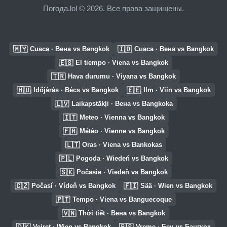
Погода.lol © 2026. Все права защищены.
🇲🇾
🇮🇩
Cuaca · Вена vs Bangkok
Cuaca · Вена vs Bangkok
🇪🇸
El tiempo · Viena vs Bangkok
🇹🇷
Hava durumu · Viyana vs Bangkok
🇭🇺
🇪🇪
Időjárás · Bécs vs Bangkok
Ilm · Viin vs Bangkok
🇱🇻
Laikapstākļi · Вена vs Bangkoka
🇮🇹
Meteo · Vienna vs Bangkok
🇫🇷
Météo · Vienne vs Bangkok
🇱🇹
Oras · Viena vs Bankokas
🇵🇱
Pogoda · Wiedeń vs Bangkok
🇸🇰
Počasie · Viedeň vs Bangkok
🇨🇿
🇫🇮
Počasí · Vídeň vs Bangkok
Sää · Wien vs Bangkok
🇵🇹
Tempo · Viena vs Banguecoque
🇻🇳
Thời tiết · Вена vs Bangkok
🇩🇰
🇷🇸
Vejret · Wien vs Bangkok
Vreme · Беч vs Бангкок