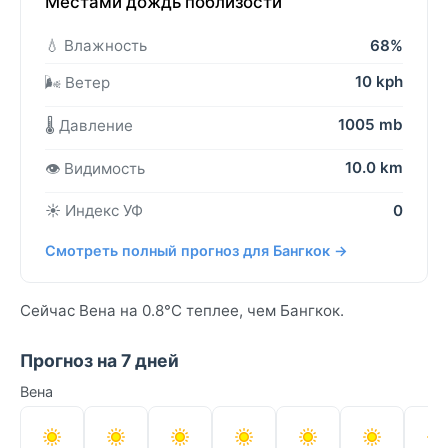
Местами дождь поблизости
💧 Влажность
68%
10 kph
🌬️ Ветер
1005 mb
🌡️ Давление
10.0 km
👁️ Видимость
☀️ Индекс УФ
0
Смотреть полный прогноз для Бангкок →
Сейчас Вена на 0.8°C теплее, чем Бангкок.
Прогноз на 7 дней
Вена