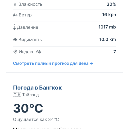
💧 Влажность
30%
16 kph
🌬️ Ветер
1017 mb
🌡️ Давление
10.0 km
👁️ Видимость
☀️ Индекс УФ
7
Смотреть полный прогноз для Вена →
Погода в Бангкок
🇹🇭 Тайланд
30°C
Ощущается как 34°C