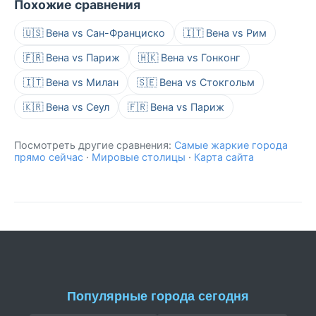
Похожие сравнения
🇺🇸 Вена vs Сан-Франциско
🇮🇹 Вена vs Рим
🇫🇷 Вена vs Париж
🇭🇰 Вена vs Гонконг
🇮🇹 Вена vs Милан
🇸🇪 Вена vs Стокгольм
🇰🇷 Вена vs Сеул
🇫🇷 Вена vs Париж
Посмотреть другие сравнения:
Самые жаркие города
прямо сейчас
·
Мировые столицы
·
Карта сайта
Популярные города сегодня