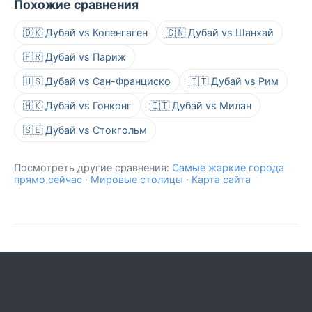
Похожие сравнения
🇩🇰 Дубай vs Копенгаген
🇨🇳 Дубай vs Шанхай
🇫🇷 Дубай vs Париж
🇺🇸 Дубай vs Сан-Франциско
🇮🇹 Дубай vs Рим
🇭🇰 Дубай vs Гонконг
🇮🇹 Дубай vs Милан
🇸🇪 Дубай vs Стокгольм
Посмотреть другие сравнения:
Самые жаркие города
прямо сейчас
·
Мировые столицы
·
Карта сайта