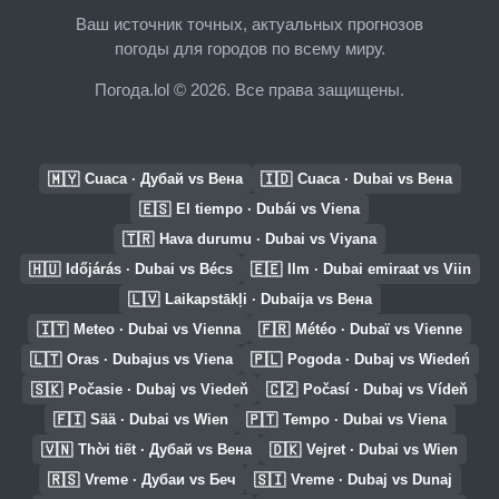
Ваш источник точных, актуальных прогнозов
погоды для городов по всему миру.
Погода.lol © 2026. Все права защищены.
🇲🇾
🇮🇩
Cuaca · Дубай vs Вена
Cuaca · Dubai vs Вена
🇪🇸
El tiempo · Dubái vs Viena
🇹🇷
Hava durumu · Dubai vs Viyana
🇭🇺
🇪🇪
Időjárás · Dubai vs Bécs
Ilm · Dubai emiraat vs Viin
🇱🇻
Laikapstākļi · Dubaija vs Вена
🇮🇹
🇫🇷
Meteo · Dubai vs Vienna
Météo · Dubaï vs Vienne
🇱🇹
🇵🇱
Oras · Dubajus vs Viena
Pogoda · Dubaj vs Wiedeń
🇸🇰
🇨🇿
Počasie · Dubaj vs Viedeň
Počasí · Dubaj vs Vídeň
🇫🇮
🇵🇹
Sää · Dubai vs Wien
Tempo · Dubai vs Viena
🇻🇳
🇩🇰
Thời tiết · Дубай vs Вена
Vejret · Dubai vs Wien
🇷🇸
🇸🇮
Vreme · Дубаи vs Беч
Vreme · Dubaj vs Dunaj