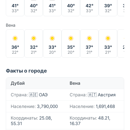
41°
40°
41°
40°
42°
39°
39
33°
32°
33°
32°
33°
32°
32°
Вена
36°
32°
33°
35°
37°
33°
29
22°
21°
20°
20°
21°
21°
19°
Факты о городе
Дубай
Вена
Страна:
🇦🇪 ОАЭ
Страна:
🇦🇹 Австрия
Население:
3,790,000
Население:
1,691,468
Координаты:
25.08,
Координаты:
48.21,
55.31
16.37