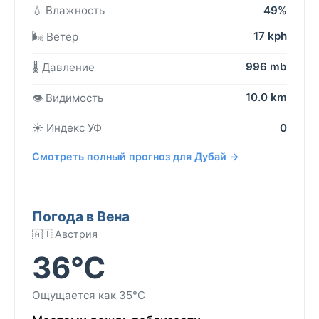
💧 Влажность
49%
17 kph
🌬️ Ветер
996 mb
🌡️ Давление
10.0 km
👁️ Видимость
☀️ Индекс УФ
0
Смотреть полный прогноз для Дубай →
Погода в Вена
🇦🇹 Австрия
36°C
Ощущается как 35°C