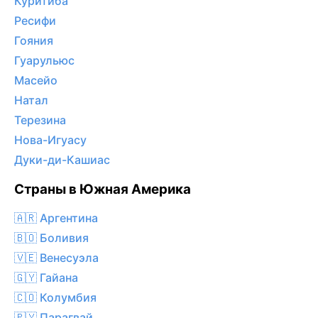
Куритиба
Ресифи
Гояния
Гуарульюс
Масейо
Натал
Терезина
Нова-Игуасу
Дуки-ди-Кашиас
Страны в Южная Америка
🇦🇷 Аргентина
🇧🇴 Боливия
🇻🇪 Венесуэла
🇬🇾 Гайана
🇨🇴 Колумбия
🇵🇾 Парагвай