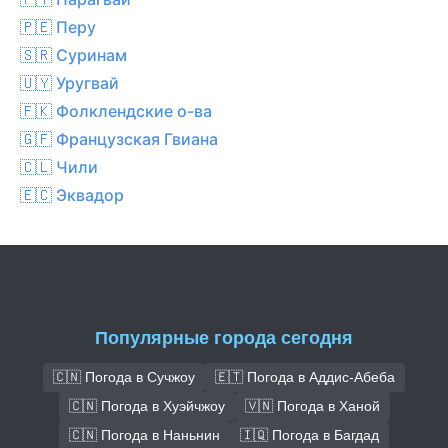
🇵🇪 Перу
🇸🇷 Суринам
🇺🇾 Уругвай
🇫🇰 Фолклендские о-ва
🇬🇫 Французская Гвиана
🇨🇱 Чили
🇪🇨 Эквадор
Популярные города сегодня
🇨🇳 Погода в Сучжоу
🇪🇹 Погода в Аддис-Абеба
🇨🇳 Погода в Хуэйчжоу
🇻🇳 Погода в Ханой
🇨🇳 Погода в Наньнин
🇮🇶 Погода в Багдад