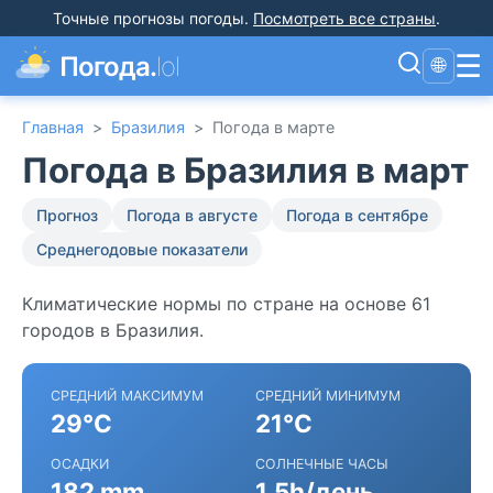
Точные прогнозы погоды
.
Посмотреть все страны
.
☰
Погода.
lol
🌐
Главная
>
Бразилия
>
Погода в марте
Погода в Бразилия в март
Прогноз
Погода в августе
Погода в сентябре
Среднегодовые показатели
Климатические нормы по стране на основе 61
городов в Бразилия.
СРЕДНИЙ МАКСИМУМ
СРЕДНИЙ МИНИМУМ
29°C
21°C
ОСАДКИ
СОЛНЕЧНЫЕ ЧАСЫ
182 mm
1.5h/день