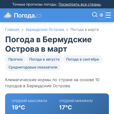
Точные прогнозы погоды
.
Посмотреть все страны
.
☰
Погода.
lol
🌐
Главная
>
Бермудские Острова
>
Погода в марте
Погода в Бермудские
Острова в март
Прогноз
Погода в августе
Погода в сентябре
Среднегодовые показатели
Климатические нормы по стране на основе 10
городов в Бермудские Острова.
СРЕДНИЙ МАКСИМУМ
СРЕДНИЙ МИНИМУМ
19°C
17°C