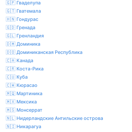
🇬🇵 Гваделупа
🇬🇹 Гватемала
🇭🇳 Гондурас
🇬🇩 Гренада
🇬🇱 Гренландия
🇩🇲 Доминика
🇩🇴 Доминиканская Республика
🇨🇦 Канада
🇨🇷 Коста-Рика
🇨🇺 Куба
🇨🇼 Кюрасао
🇲🇶 Мартиника
🇲🇽 Мексика
🇲🇸 Монсеррат
🇳🇱 Нидерландские Антильские острова
🇳🇮 Никарагуа