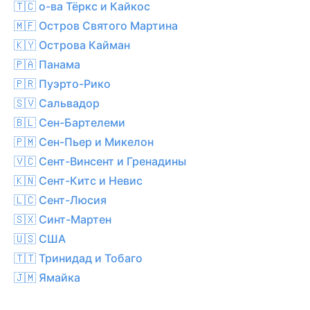
🇹🇨 о-ва Тёркс и Кайкос
🇲🇫 Остров Святого Мартина
🇰🇾 Острова Кайман
🇵🇦 Панама
🇵🇷 Пуэрто-Рико
🇸🇻 Сальвадор
🇧🇱 Сен-Бартелеми
🇵🇲 Сен-Пьер и Микелон
🇻🇨 Сент-Винсент и Гренадины
🇰🇳 Сент-Китс и Невис
🇱🇨 Сент-Люсия
🇸🇽 Синт-Мартен
🇺🇸 США
🇹🇹 Тринидад и Тобаго
🇯🇲 Ямайка