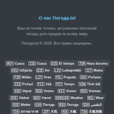
О нас Погода.lol
Ваш источник точных, актуальных прогнозов
погоды для городов по всему миру.
Погода.lol © 2026. Все права защищены.
🇲🇾
🇮🇩
🇪🇸
🇹🇷
Cuaca
Cuaca
El tiempo
Hava durumu
🇭🇺
🇪🇪
🇱🇻
🇮🇹
Időjárás
Ilm
Laikapstākļi
Meteo
🇫🇷
🇱🇹
🇵🇱
🇸🇰
Météo
Oras
Pogoda
Počasie
🇨🇿
🇫🇮
🇵🇹
🇻🇳
Počasí
Sää
Tempo
Thời tiết
🇩🇰
🇷🇸
🇸🇮
🇷🇴
Vejret
Vreme
Vreme
Vremea
🇸🇪
🇳🇴
🇬🇧🇺🇸
🇳🇱
Vädret
Været
Weather
Weer
🇩🇪
🇺🇦
🇷🇺
🇸🇦
Wetter
Погода
Погода
الطقس
🇹🇭
🇯🇵
🇭🇰
🇹🇼
สภาพอากาศ
天気
天氣
天氣預報