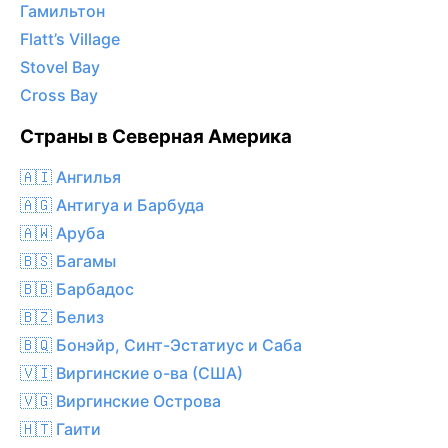
Гамильтон
Flatt’s Village
Stovel Bay
Cross Bay
Страны в Северная Америка
🇦🇮 Ангилья
🇦🇬 Антигуа и Барбуда
🇦🇼 Аруба
🇧🇸 Багамы
🇧🇧 Барбадос
🇧🇿 Белиз
🇧🇶 Бонэйр, Синт-Эстатиус и Саба
🇻🇮 Виргинские о-ва (США)
🇻🇬 Виргинские Острова
🇭🇹 Гаити