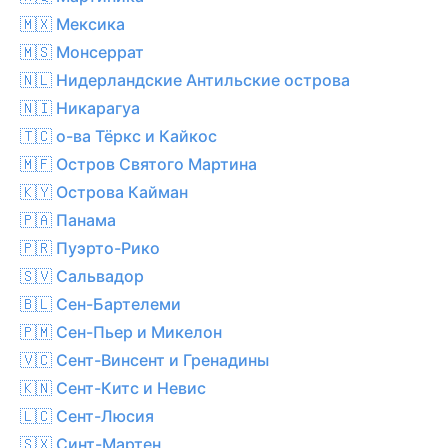
🇲🇽 Мексика
🇲🇸 Монсеррат
🇳🇱 Нидерландские Антильские острова
🇳🇮 Никарагуа
🇹🇨 о-ва Тёркс и Кайкос
🇲🇫 Остров Святого Мартина
🇰🇾 Острова Кайман
🇵🇦 Панама
🇵🇷 Пуэрто-Рико
🇸🇻 Сальвадор
🇧🇱 Сен-Бартелеми
🇵🇲 Сен-Пьер и Микелон
🇻🇨 Сент-Винсент и Гренадины
🇰🇳 Сент-Китс и Невис
🇱🇨 Сент-Люсия
🇸🇽 Синт-Мартен