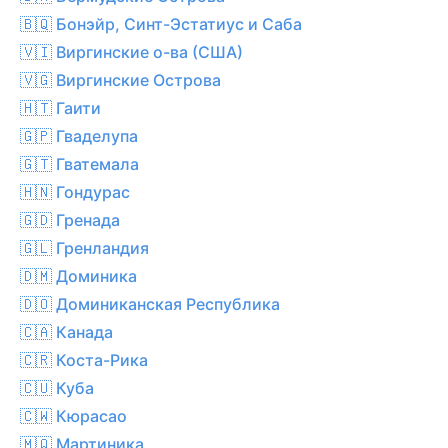
🇧🇶 Бонэйр, Синт-Эстатиус и Саба
🇻🇮 Виргинские о-ва (США)
🇻🇬 Виргинские Острова
🇭🇹 Гаити
🇬🇵 Гваделупа
🇬🇹 Гватемала
🇭🇳 Гондурас
🇬🇩 Гренада
🇬🇱 Гренландия
🇩🇲 Доминика
🇩🇴 Доминиканская Республика
🇨🇦 Канада
🇨🇷 Коста-Рика
🇨🇺 Куба
🇨🇼 Кюрасао
🇲🇶 Мартиника