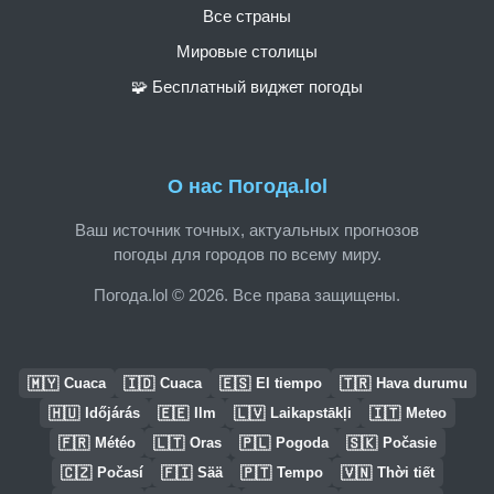
Все страны
Мировые столицы
🧩 Бесплатный виджет погоды
О нас Погода.lol
Ваш источник точных, актуальных прогнозов
погоды для городов по всему миру.
Погода.lol © 2026. Все права защищены.
🇲🇾
🇮🇩
🇪🇸
🇹🇷
Cuaca
Cuaca
El tiempo
Hava durumu
🇭🇺
🇪🇪
🇱🇻
🇮🇹
Időjárás
Ilm
Laikapstākļi
Meteo
🇫🇷
🇱🇹
🇵🇱
🇸🇰
Météo
Oras
Pogoda
Počasie
🇨🇿
🇫🇮
🇵🇹
🇻🇳
Počasí
Sää
Tempo
Thời tiết