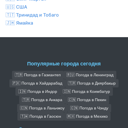
🇺🇸 США
🇹🇹 Тринидад и Тобаго
🇯🇲 Ямайка
Популярные города сегодня
🇹🇷 Погода в Газиантеп
🇷🇺 Погода в Ленинград
🇵🇰 Погода в Хайдарабад
🇹🇷 Погода в Диярбакыр
🇮🇳 Погода в Индор
🇮🇳 Погода в Коимбатур
🇹🇷 Погода в Анкара
🇨🇳 Погода в Пекин
🇨🇳 Погода в Ланьчжоу
🇨🇳 Погода в Чэнду
🇹🇼 Погода в Гаосюн
🇲🇽 Погода в Мехико