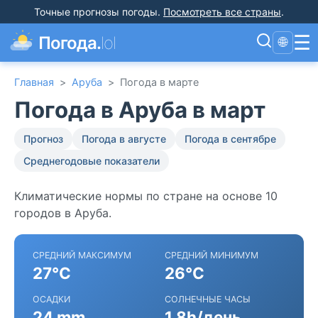
Точные прогнозы погоды
.
Посмотреть все страны
.
☰
Погода.
lol
🌐
Главная
>
Аруба
>
Погода в марте
Погода в Аруба в март
Прогноз
Погода в августе
Погода в сентябре
Среднегодовые показатели
Климатические нормы по стране на основе 10
городов в Аруба.
СРЕДНИЙ МАКСИМУМ
СРЕДНИЙ МИНИМУМ
27°C
26°C
ОСАДКИ
СОЛНЕЧНЫЕ ЧАСЫ
24 mm
1.8h/день